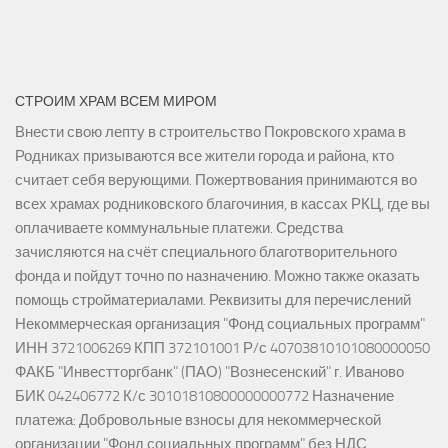
СТРОИМ ХРАМ ВСЕМ МИРОМ
Внести свою лепту в строительство Покровского храма в
Родниках призываются все жители города и района, кто
считает себя верующими. Пожертвования принимаются во
всех храмах родниковского благочиния, в кассах РКЦ, где вы
оплачиваете коммунальные платежи. Средства
зачисляются на счёт специального благотворительного
фонда и пойдут точно по назначению. Можно также оказать
помощь стройматериалами. Реквизиты для перечислений
Некоммерческая организация "Фонд социальных программ"
ИНН 3721006269 КПП 372101001 Р/с 40703810101080000050
ФАКБ "Инвестторгбанк" (ПАО) "Вознесенский" г. Иваново
БИК 042406772 К/с 30101810800000000772 Назначение
платежа: Добровольные взносы для некоммерческой
организации "Фонд социальных программ" без НДС.