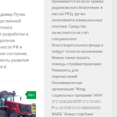
принимаются во всех храмах
родниковского благочиния, в
кассах РКЦ, где вы
адимир Путин
оплачиваете коммунальные
арственной
платежи. Средства
тского
зачисляются на счёт
т разработан в
специального
ратегии
благотворительного фонда и
ности РФ и
пойдут точно по назначению.
ое состояние,
Можно также оказать
менты развития
помощь стройматериалами.
 в...
Реквизиты для
перечислений
Некоммерческая
организация "Фонд
социальных программ" ИНН
0
3721006269 КПП 372101001
Р/с 40703810101080000050
ФАКБ "Инвестторгбанк"