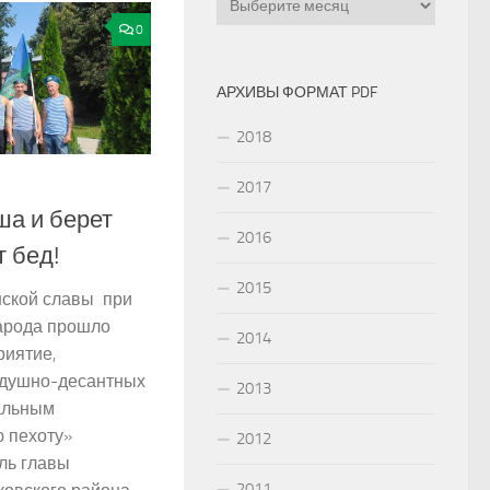
0
АРХИВЫ ФОРМАТ PDF
2018
2017
ша и берет
2016
т бед!
2015
инской славы при
арода прошло
2014
риятие,
душно­-десантных
2013
альным
 пехоту»
2012
ль главы
2011