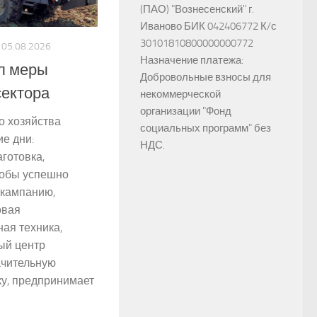
(ПАО) "Вознесенский" г.
Иваново БИК 042406772 К/с
30101810800000000772
05.08.2026
Назначение платежа:
л меры
Добровольные взносы для
сектора
некоммерческой
организации "Фонд
о хозяйства
социальных программ" без
е дни:
НДС.
готовка,
тобы успешно
 кампанию,
овая
ая техника,
ый центр
ачительную
у, предпринимает