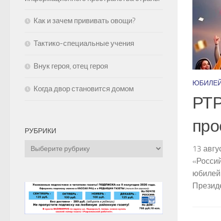
Как и зачем прививать овощи?
Тактико-специальные учения
Внук героя, отец героя
ЮБИЛЕ
Когда двор становится домом
РТР
про
 героя
РУБРИКИ
Рубрики
13 авгу
ича Печальнова в Родниках больше знают как отца
«Россий
ероического бойца Сил специальных операций,
юбилей.
жества других наград, получившего смертельные
Президе
 долга...