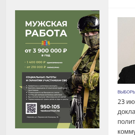
ВЫБОР
23 ию
докл
полит
комм