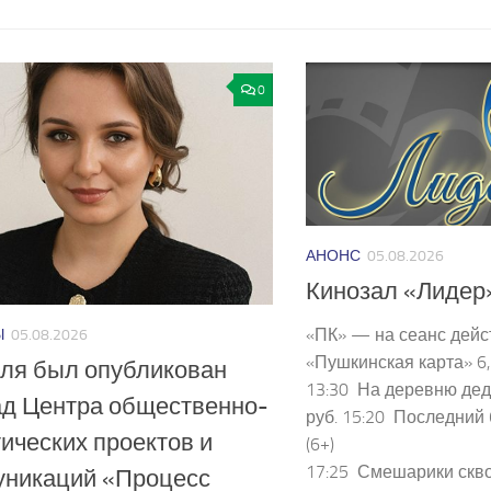
0
АНОНС
05.08.2026
Кинозал «Лидер
«ПК» — на сеанс дейс
Ы
05.08.2026
«Пушкинская карта» 6, 
ля был опубликован
13:30 На деревню деду
ад Центра общественно-
руб. 15:20 Последний 
ических проектов и
(6+) 300
17:25 Смешарики скв
уникаций «Процесс