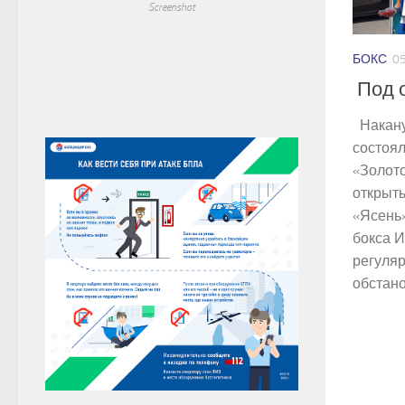
Screenshot
БОКС
05
Под 
Накану
состоял
«Золото
открыт
«Ясень
бокса И
регуля
обстанов