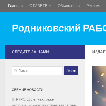
Главная
О ГАЗЕТЕ
Объявления
Реклама
Перейти к содержимому
Родниковский РА
СЛЕДИТЕ ЗА НАМИ:
ИЗДАЕ
P
Найти:
0
СВЕЖИЕ НОВОСТИ
РТРС: 25 лет на страже
информационного пространства страны