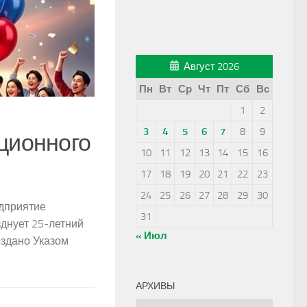
Август 2026
Пн
Вт
Ср
Чт
Пт
Сб
Вс
1
2
САД-ОГОРОД
07.08.2026
3
4
5
6
7
8
9
ционного
Как и зачем привива
10
11
12
13
14
15
16
17
18
19
20
21
22
23
На бахче у Андрея выросло 8 арбузов: од
посадил сравнительно поздно. А вот ды
24
25
26
27
28
29
30
едприятие
великолепный. А ещё в мае Андрей свари
31
днует 25‑летний
« Июл
оздано Указом
АРХИВЫ
Архивы