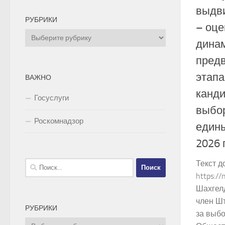
выдв
РУБРИКИ
– оце
Рубрики
дина
пред
этап
ВАЖНО
канди
Госуслуги
выбор
Роскомнадзор
едины
2026 
Текст д
Найти:
https:/
Шахгел
член Ш
РУБРИКИ
за выбо
Рубрики