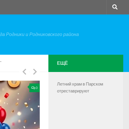
а Родники и Родниковского района
Г
ЕЩЁ
Летний храм в Парском
0
отреставрируют