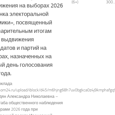
(6+) 300..
ижения на выборах 2026
нка электоральной
мики», посвященный
варительным итогам
а выдвижения
датов и партий на
ах, назначенных на
й день голосования
года.
оклада:
/nom24.ru/upload/iblock/d45/m6hjng68h7uv0bgkca0z4j9kmphafgq9
дян Александра Николаевна –
таба общественного наблюдения
рами 2026 года при