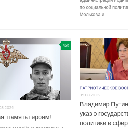
администрации Родни
по социальной полит
Молькова и...
0
ПАТРИОТИЧЕСКОЕ ВОС
05.08.2026
Владимир Путин
08.2026
указ о государс
я память героям!
политике в сфер