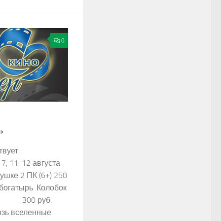
0
»
твует
7, 11, 12 августа
шке 2 ПК (6+) 250
богатырь. Колобок
 руб.
озь вселенные