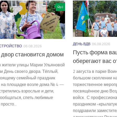
0
ДЕНЬ ВДВ
06.08.2026
СТРОЙСТВО
06.08.2026
Пусть форма ва
 двор становится домом
оберегают вас о
я жители улицы Марии Ульяновой
2 августа в парке Во
и День своего двора. Тёплый,
большом скоплении н
стоящему семейный праздник
торжественное мероп
 на площадке возле дома № 4 —
посвящённое дню Воз
стретились взрослые и дети,
войск. С профессион
пообщаться, спеть любимые
праздником «крылатую
просто...
поздравили заместите