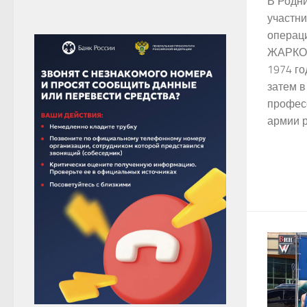
В Родни
участн
операц
ЖАРКОВ
1974 го
затем 
профес
армии р