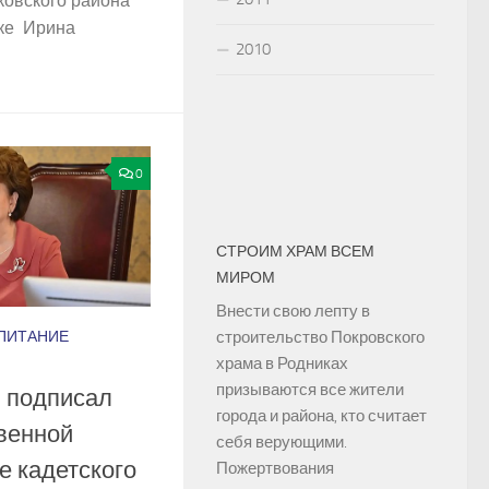
ковского района
ике Ирина
2010
0
СТРОИМ ХРАМ ВСЕМ
МИРОМ
Внести свою лепту в
ПИТАНИЕ
строительство Покровского
храма в Родниках
призываются все жители
 подписал
города и района, кто считает
твенной
себя верующими.
е кадетского
Пожертвования