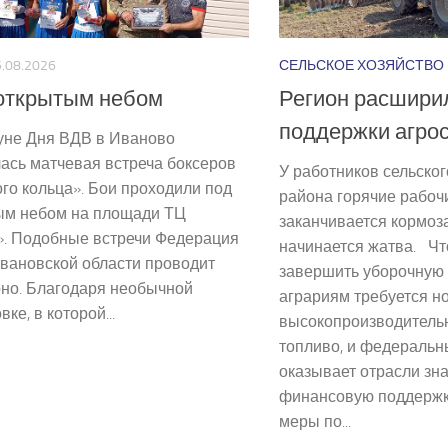
.08.2026
СЕЛЬСКОЕ ХОЗЯЙСТВО
открытым небом
Регион расшири
поддержки агро
не Дня ВДВ в Иваново
ась матчевая встреча боксеров
У работников сельског
го кольца». Бои проходили под
района горячие рабочи
ым небом на площади ТЦ
заканчивается кормоза
». Подобные встречи Федерация
начинается жатва. Ч
вановской области проводит
завершить уборочную
рно. Благодаря необычной
аграриям требуется н
ке, в которой...
высокопроизводительн
топливо, и федеральн
оказывает отрасли зн
финансовую поддержк
меры по...