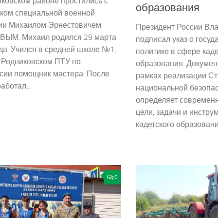
ковском районе простились с
образования
иком специальной военной
ии Михаилом Эрнестовичем
Президент России Вл
ЫМ. Михаил родился 29 марта
подписал указ о госуд
да. Учился в средней школе №1,
политике в сфере каде
в Родниковском ПТУ по
образования. Докумен
сии помощник мастера. После
рамках реализации Ст
аботал...
национальной безопас
определяет современн
цели, задачи и инстру
кадетского образования
0