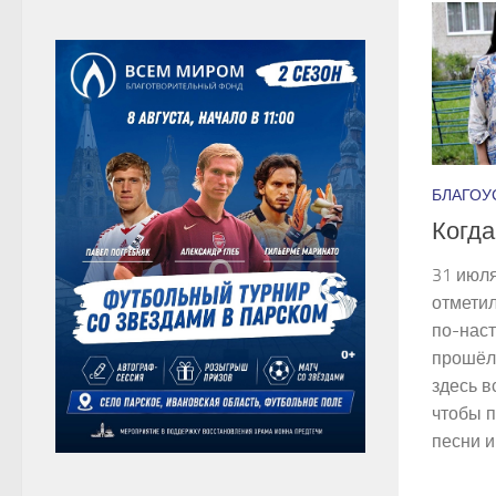
БЛАГОУ
Когда
31 июл
отметил
по­-на
прошёл
здесь в
чтобы 
песни и 