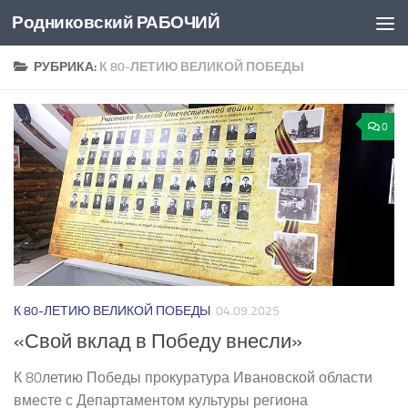
Родниковский РАБОЧИЙ
Перейти к содержимому
РУБРИКА:
К 80-ЛЕТИЮ ВЕЛИКОЙ ПОБЕДЫ
0
К 80-ЛЕТИЮ ВЕЛИКОЙ ПОБЕДЫ
04.09.2025
«Свой вклад в Победу внесли»
К 80­летию Победы прокуратура Ивановской области
вместе с Департаментом культуры региона