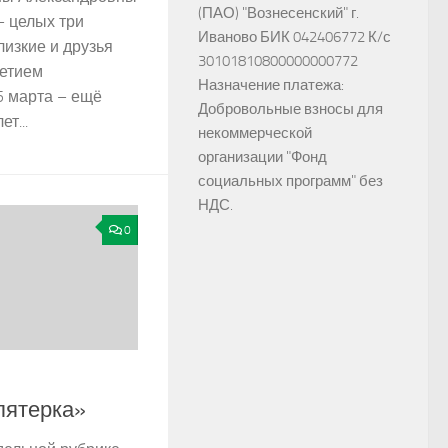
(ПАО) "Вознесенский" г.
 целых три
Иваново БИК 042406772 К/с
лизкие и друзья
30101810800000000772
летием
Назначение платежа:
5 марта – ещё
Добровольные взносы для
т...
некоммерческой
организации "Фонд
социальных программ" без
НДС.
0
пятерка»