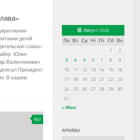
слава»
Август 2026
 укреплении
питании детей
Пн
Вт
Ср
Чт
Пт
Сб
Вс
ительская слава»
1
2
айер ­ Юлия
3
4
5
6
7
8
9
др Валентинович.
одписал Президент
10
11
12
13
14
15
16
ин. В нашем
17
18
19
20
21
22
23
24
25
26
27
28
29
30
31
« Июл
0
АРХИВЫ
Архивы