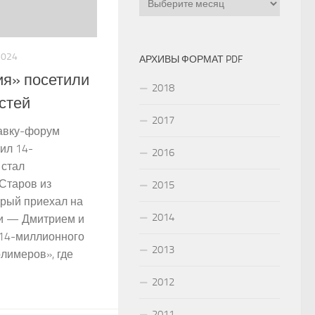
2024
АРХИВЫ ФОРМАТ PDF
ия» посетили
2018
стей
2017
авку-форум
ил 14-
2016
 стал
Старов из
2015
орый приехал на
2014
ми — Дмитрием и
 14-миллионного
2013
лимеров», где
2012
2011