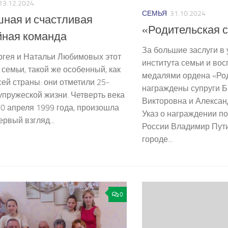
13.12.2024
СЕМЬЯ
31.10.2024
ная и счастливая
«Родительская 
йная команда
За большие заслуги в
ргея и Натальи Любимовых этот
института семьи и вос
д семьи, такой же особенный, как
медалями ордена «Род
сей страны: они отметили 25­
награждены супруги Б
упружеской жизни. Четверть века
Викторовна и Алексан
20 апреля 1999 года, произошла
Указ о награждении п
ервый взгляд...
России Владимир Пут
городе...
0