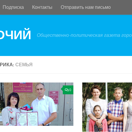
Подписка
Контакты
Отправить нам письмо
БОЧИЙ
Общественно-политическая газета город
РИКА:
СЕМЬЯ
0