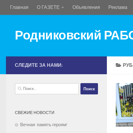
Главная
О ГАЗЕТЕ
Объявления
Реклама
Перейти к содержимому
Родниковский РА
СЛЕДИТЕ ЗА НАМИ:
РУБ
Найти:
СВЕЖИЕ НОВОСТИ
Вечная память героям!