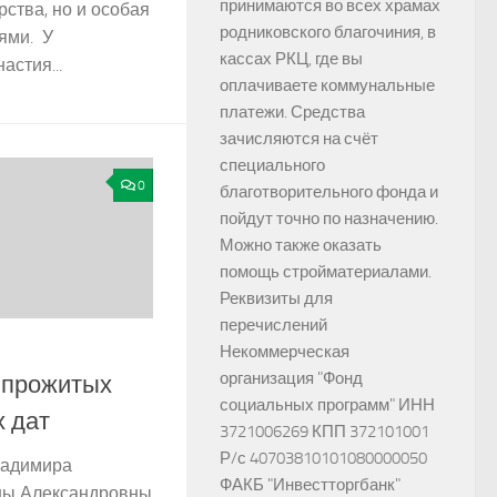
принимаются во всех храмах
рства, но и особая
родниковского благочиния, в
ями. У
кассах РКЦ, где вы
стия...
оплачиваете коммунальные
платежи. Средства
зачисляются на счёт
специального
0
благотворительного фонда и
пойдут точно по назначению.
Можно также оказать
помощь стройматериалами.
Реквизиты для
перечислений
Некоммерческая
организация "Фонд
 прожитых
социальных программ" ИНН
 дат
3721006269 КПП 372101001
Р/с 40703810101080000050
ладимира
ФАКБ "Инвестторгбанк"
ны Александровны