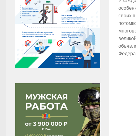
У каждо
особенн
своих п
потомко
многов
великой
объявл
Федерац