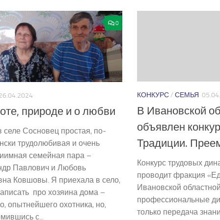
0
КОНКУРС
/
СЕМЬЯ
05.04
26.04.2024
В Ивановской о
оте, природе и о любви
объявлен конкур
 селе Сосновец простая, по-
Традиции. Прее
нски трудолюбивая и очень
риимная семейная пара –
Конкурс трудовых дин
ндр Павлович и Любовь
проводит фракция «Ед
на Ковшовы. Я приехала в село,
Ивановской областно
аписать про хозяина дома –
профессиональные дин
о, опытнейшего охотника, но,
только передача знан
мившись с...