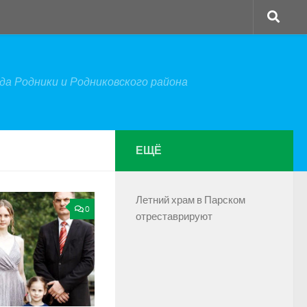
а Родники и Родниковского района
ЕЩЁ
Летний храм в Парском
0
отреставрируют