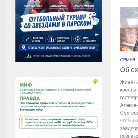
СЕМЬЯ
Об ох
Живёт в
крестья
гостеп
Алекса
Сергеев
чтобы н
заядлог
познако