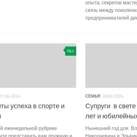
опыта, секретов масте
связь между поколени
предпринимателей дина
0
01.04.2024
СЕМЬЯ
28.03.2024
ты успеха в спорте и
Супруги в свете
и
лет и юбилейных
й еженедельной рубрике
Нынешний год для В
ите представить вам дружную и
Николаевича и Эльви