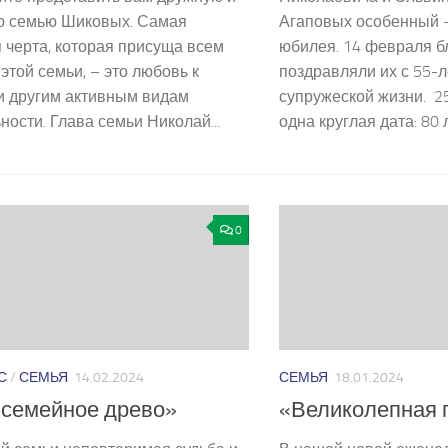
ю семью Шиковых. Самая
Агаповых особенный –
 черта, которая присуща всем
юбилея. 14 февраля б
этой семьи, – это любовь к
поздравляли их с 55-
и другим активным видам
супружеской жизни. 2
ности. Глава семьи Николай...
одна круглая дата: 80 ле
0
С
/
СЕМЬЯ
14.02.2024
СЕМЬЯ
18.01.2024
 семейное древо»
«Великолепная 