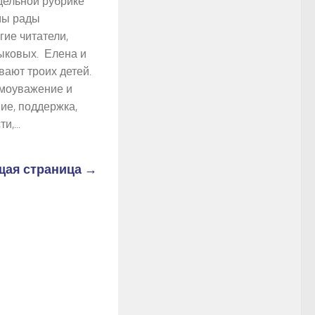
дельной рубрике
мы рады
гие читатели,
ыковых. Елена и
ают троих детей.
имоуважение и
ие, поддержка,
,...
ая страница →