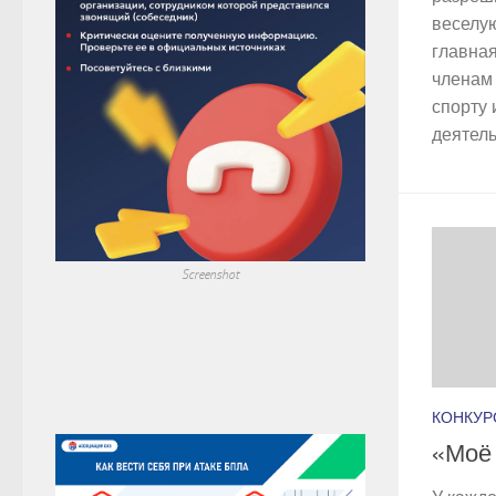
веселу
главная
членам 
спорту 
деятель
Screenshot
КОНКУР
«Моё