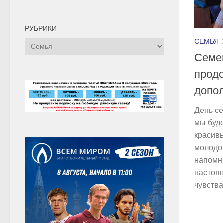
РУБРИКИ
СЕМЬЯ
Рубрики
Семей
прод
допо
День се
мы буде
красивы
молодой
напомн
настоящ
чувства