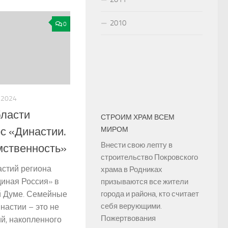
2010
0
.2024
бласти
СТРОИМ ХРАМ ВСЕМ
МИРОМ
с «Династии.
Внести свою лепту в
мственность»
строительство Покровского
астий региона
храма в Родниках
иная Россия» в
призываются все жители
города и района, кто считает
й Думе. Семейные
себя верующими.
астии – это не
Пожертвования
ий, накопленного