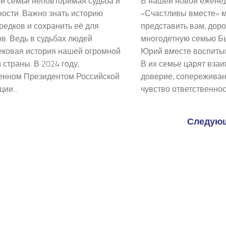
й семьи неповторимая судьба и
В нашей новой ежене
ости. Важно знать историю
«Счастливы вместе» 
редков и сохранить её для
представить вам, доро
в. Ведь в судьбах людей
многодетную семью Б
ековая история нашей огромной
Юрий вместе воспитыв
 страны. В 2024 году,
В их семье царят вза
енном Президентом Российской
доверие, сопереживан
ии...
чувство ответственности
Следующ