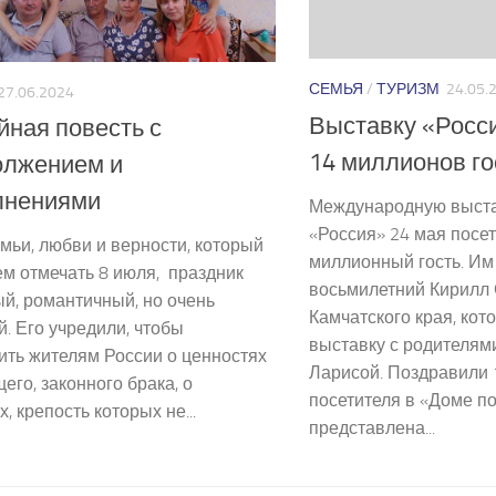
СЕМЬЯ
/
ТУРИЗМ
24.05.
27.06.2024
Выставку «Росс
ная повесть с
14 миллионов го
олжением и
лнениями
Международную выст
«Россия» 24 мая посет
мьи, любви и верности, который
миллионный гость. Им
м отмечать 8 июля, ­ праздник
восьмилетний Кирилл 
й, романтичный, но очень
Камчатского края, кот
. Его учредили, чтобы
выставку с родителя
ить жителям России о ценностях
Ларисой. Поздравили
его, законного брака, о
посетителя в «Доме по
х, крепость которых не...
представлена...