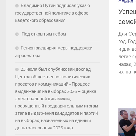
СЕМЬЯ
Владимир Путин подписал указ о
Успеш
государственной политике в сфере
кадетского образования
семе
Для Се
Под открытым небом
год, Го
Регион расширил меры поддержки
и для в
агросектора
летие с
назад, 
23 июля был опубликован доклад
их, на п
Центра общественно-политических
проектов и коммуникаций «Процесс
выдвижения на выборах 2026 – оценка
электоральной динамики»,
посвященный предварительным итогам
этапа выдвижения кандидатов и партий
на выборах, назначенных на единый
день голосования 2026 года.