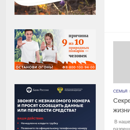
СЕМЬЯ
Секре
жизн
В наше
разреш