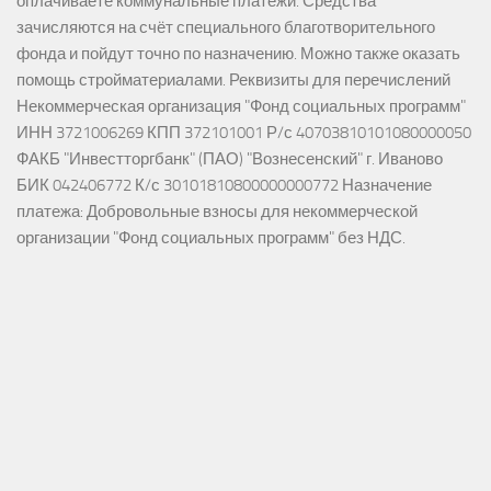
оплачиваете коммунальные платежи. Средства
зачисляются на счёт специального благотворительного
фонда и пойдут точно по назначению. Можно также оказать
помощь стройматериалами. Реквизиты для перечислений
Некоммерческая организация "Фонд социальных программ"
ИНН 3721006269 КПП 372101001 Р/с 40703810101080000050
ФАКБ "Инвестторгбанк" (ПАО) "Вознесенский" г. Иваново
БИК 042406772 К/с 30101810800000000772 Назначение
платежа: Добровольные взносы для некоммерческой
организации "Фонд социальных программ" без НДС.