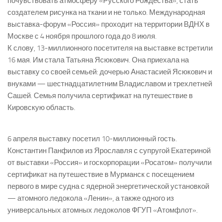
почувствовать атмосферу «Русского Рождества», стать
создателем рисунка на ткани и не только. Международная
выставка-форум «Россия» проходит на территории ВДНХ в
Москве с 4 ноября прошлого года до 8 июля.
К слову, 13-миллионного посетителя на выставке встретили
16 мая. Им стала Татьяна Ясюкович. Она приехала на
выставку со своей семьей: дочерью Анастасией Ясюкович и
внуками — шестнадцатилетним Владиславом и трехлетней
Сашей. Семья получила сертификат на путешествие в
Кировскую область.
6 апреля выставку посетил 10-миллионный гость.
Константин Панфилов из Ярославля с супругой Екатериной
от выставки «Россия» и госкорпорации «Росатом» получили
сертификат на путешествие в Мурманск с посещением
первого в мире судна с ядерной энергетической установкой
— атомного ледокола «Ленин», а также одного из
универсальных атомных ледоколов ФГУП «Атомфлот».