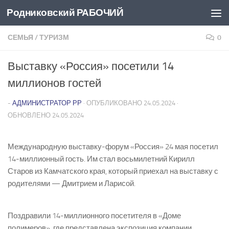
Родниковский РАБОЧИЙ
Перейти к содержимому
СЕМЬЯ
/
ТУРИЗМ
0
Выставку «Россия» посетили 14
миллионов гостей
-
АДМИНИСТРАТОР РР
· ОПУБЛИКОВАНО
24.05.2024
·
ОБНОВЛЕНО
24.05.2024
Международную выставку-форум «Россия» 24 мая посетил
14-миллионный гость. Им стал восьмилетний Кирилл
Старов из Камчатского края, который приехал на выставку с
родителями — Дмитрием и Ларисой.
Поздравили 14-миллионного посетителя в «Доме
полимеров», где представлена экспозиция компании