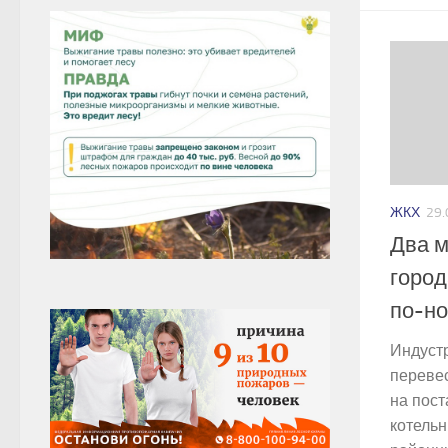
ЖКХ
29.
Два м
город
по-н
Индуст
переве
на пост
котельн