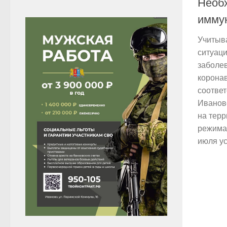
Необ
имму
Учитыв
ситуаци
заболе
корона
соответ
Иванов
на терр
режима
июля ус