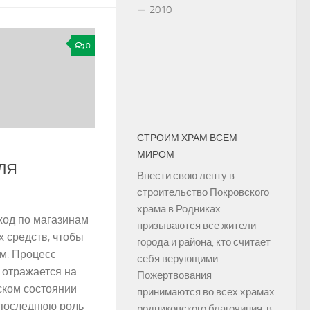
2010
0
СТРОИМ ХРАМ ВСЕМ
МИРОМ
ЛЯ
Внести свою лепту в
строительство Покровского
храма в Родниках
ход по магазинам
призываются все жители
 средств, чтобы
города и района, кто считает
ом. Процесс
себя верующими.
 отражается на
Пожертвования
ском состоянии
принимаются во всех храмах
е последнюю роль
родниковского благочиния, в