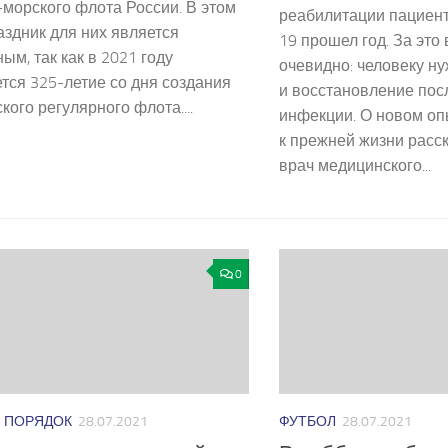
морского флота России. В этом
реабилитации пациент
аздник для них является
19 прошел год. За это
ым, так как в 2021 году
очевидно: человеку н
тся 325-летие со дня создания
и восстановление пос
кого регулярного флота....
инфекции. О новом о
к прежней жизни расс
врач медицинского...
0
И ПОРЯДОК
28.07.2021
ФУТБОЛ
28.07.2021