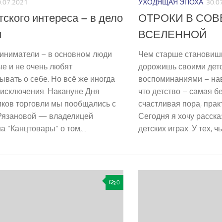
.07.2021
УХОДЯЩАЯ ЭПОХА
30.0
тского интереса – в дело
ОТРОКИ В СО
и
ВСЕЛЕННОЙ
иниматели – в основном люди
Чем старше становишь
е и не очень любят
дорожишь своими дет
ывать о себе. Но всё же иногда
воспоминаниями – нав
 исключения. Накануне Дня
что детство – самая б
иков торговли мы пообщались с
счастливая пора, прак
Рязановой — владелицей
Сегодня я хочу расска
а “Канцтовары” о том,...
детских играх. У тех, чь
0