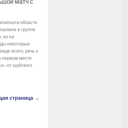
ьшой матч с
мпионата области
тановок в группе
, но на
ады некоторые
жде всего, речь о
а первом месте
са» от шуйского
ая страница →