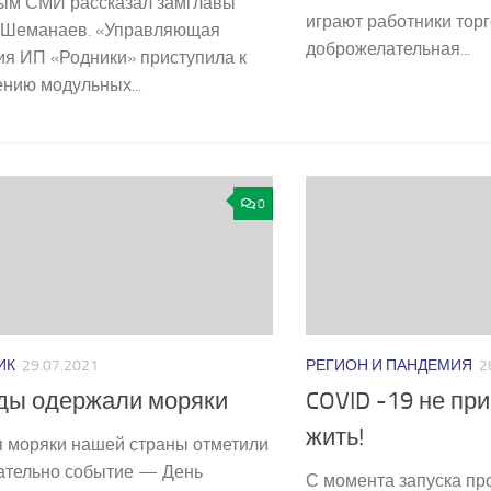
ым СМИ рассказал замглавы
играют работники торг
 Шеманаев. «Управляющая
доброжелательная...
ия ИП «Родники» приступила к
нию модульных...
0
ИК
29.07.2021
РЕГИОН И ПАНДЕМИЯ
2
ды одержали моряки
COVID -19 не пр
жить!
я моряки нашей страны отметили
ательно событие — День
С момента запуска п