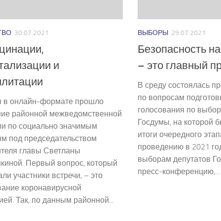
ТВО
30.07.2021
ВЫБОРЫ
29.07.2021
цинации,
Безопасность н
тализации и
– это главный п
илитации
В среду состоялась п
по вопросам подготов
я в онлайн-формате прошло
голосования по выбор
ние районной межведомственной
Госдумы, на которой 
ии по социально значимым
итоги очередного этап
ям под председательством
проведению в 2021 го
ителя главы Светланы
выборам депутатов Г
киной. Первый вопрос, который
пресс-конференцию,...
ли участники встречи, – это
вание коронавирусной
ей. Так, по данным районной...