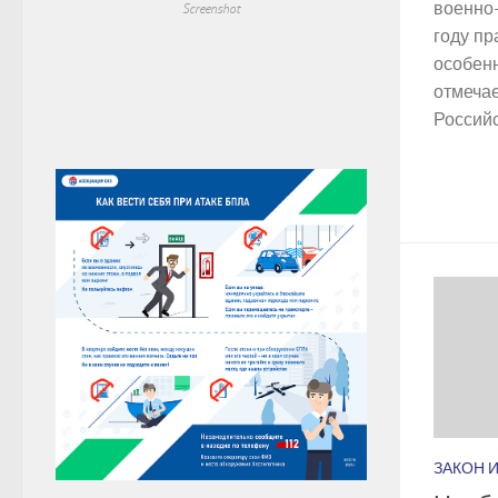
военно-
Screenshot
году пр
особенн
отмечае
Российс
ЗАКОН 