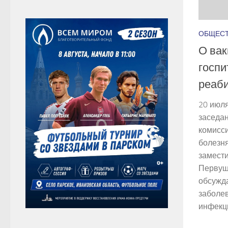
ОБЩЕС
О вак
госпи
реаб
20 июл
заседа
комисс
болезн
замест
Первуш
обсужда
заболе
инфекци