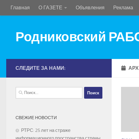
Главная
О ГАЗЕТЕ
Объявления
Реклама
Перейти к содержимому
Родниковский РА
СЛЕДИТЕ ЗА НАМИ:
АРХ
Найти:
СВЕЖИЕ НОВОСТИ
РТРС: 25 лет на страже
информационного пространства страны