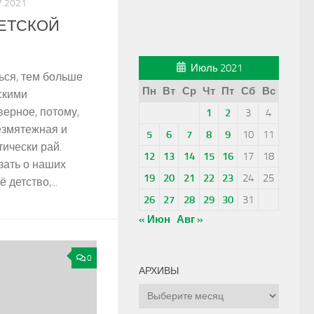
7.2021
ВЕТСКОЙ
Июль 2021
ся, тем больше
Пн
Вт
Ср
Чт
Пт
Сб
Вс
скими
ерное, потому,
1
2
3
4
езмятежная и
5
6
7
8
9
10
11
тически рай.
12
13
14
15
16
17
18
зать о наших
19
20
21
22
23
24
25
ё детство,...
26
27
28
29
30
31
« Июн
Авг »
0
АРХИВЫ
Архивы