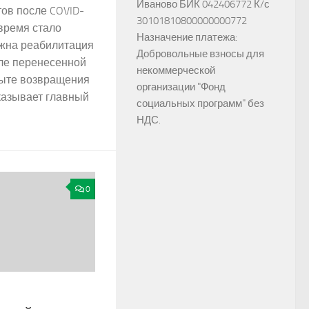
Иваново БИК 042406772 К/с
ов после COVID-
30101810800000000772
 время стало
Назначение платежа:
ужна реабилитация
Добровольные взносы для
ле перенесенной
некоммерческой
пыте возвращения
организации "Фонд
казывает главный
социальных программ" без
НДС.
0