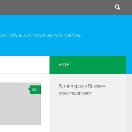
а Родники и Родниковского района
ЕЩЁ
Летний храм в Парском
0
отреставрируют