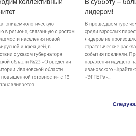
ходим коллективный
В субботу – бол
нитет
лидером!
ая эпидемиологическую
В прошедшем туре че
ю в регионе, связанную с ростом
среди взрослых перес
ваемости населения новой
лидеров не произошло
вирусной инфекцией, в
стратегические раскл
ствии с указом губернатора
события повлияли. Пре
ской области №23 «О введении
поражении идущего н
итории Ивановской области
ивановского «Крайтек
 повышенной готовности» с 15
«ЭГГЕРа»...
танавливается...
Следующ