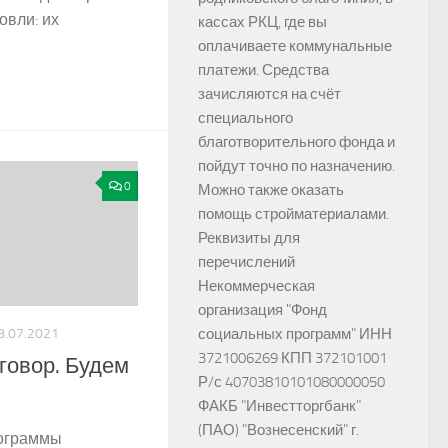
овли: их
кассах РКЦ, где вы
оплачиваете коммунальные
платежи. Средства
зачисляются на счёт
специального
благотворительного фонда и
пойдут точно по назначению.
0
Можно также оказать
помощь стройматериалами.
Реквизиты для
перечислений
Некоммерческая
организация "Фонд
социальных программ" ИНН
8.07.2021
3721006269 КПП 372101001
иговор. Будем
Р/с 40703810101080000050
ФАКБ "Инвестторгбанк"
(ПАО) "Вознесенский" г.
рограммы