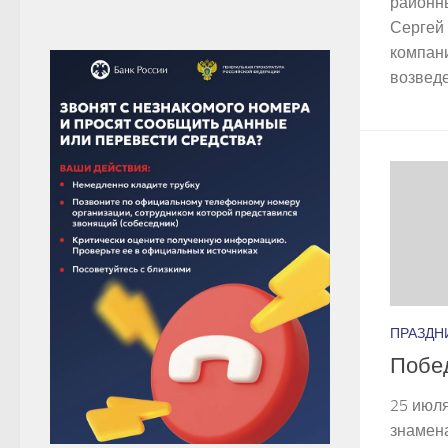
районн
Сергей
компан
возведе
ПРАЗДН
Побе
25 июл
знамен