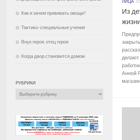
ЛИЦА
30
Из де
Как и зачем прививать овощи?
жизн
Тактико-специальные учения
Предпр
закрыты
Внук героя, отец героя
рассказ
Когда двор становится домом
делают
работн
Анной 
магазин
РУБРИКИ
Рубрики