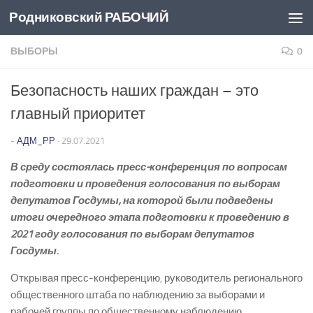
Родниковский РАБОЧИЙ
Перейти к содержимому
ВЫБОРЫ
0
Безопасность наших граждан – это
главный приоритет
-
АДМ_РР
·
29.07.2021
В среду состоялась пресс-конференция по вопросам
подготовки и проведения голосования по выборам
депутатов Госдумы, на которой были подведены
итоги очередного этапа подготовки к проведению в
2021 году голосования по выборам депутатов
Госдумы.
Открывая пресс-конференцию, руководитель регионального
общественного штаба по наблюдению за выборами и
рабочей группы по общественному наблюдению