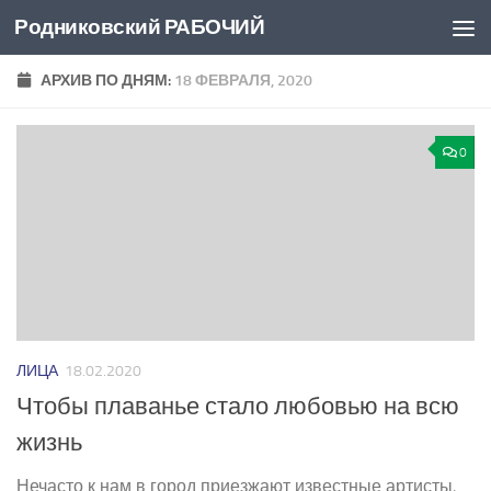
Родниковский РАБОЧИЙ
Перейти к содержимому
АРХИВ ПО ДНЯМ:
18 ФЕВРАЛЯ, 2020
0
ЛИЦА
18.02.2020
Чтобы плаванье стало любовью на всю
жизнь
Нечасто к нам в город приезжают известные артисты,