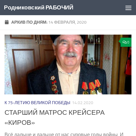
Родниковский РАБОЧИЙ
Перейти к содержимому
АРХИВ ПО ДНЯМ:
14 ФЕВРАЛЯ, 2020
0
К 75-ЛЕТИЮ ВЕЛИКОЙ ПОБЕДЫ
14.02.2020
СТАРШИЙ МАТРОС КРЕЙСЕРА
«КИРОВ»
Всё дальше и дальше от нас суровые годы войны. И