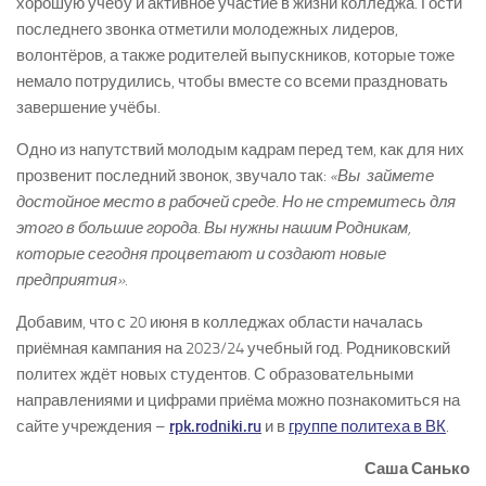
хорошую учёбу и активное участие в жизни колледжа. Гости
последнего звонка отметили молодежных лидеров,
волонтёров, а также родителей выпускников, которые тоже
немало потрудились, чтобы вместе со всеми праздновать
завершение учёбы.
Одно из напутствий молодым кадрам перед тем, как для них
прозвенит последний звонок, звучало так:
«Вы займете
дост
ойное место в рабочей среде. Но не стремитесь для
этого в большие города. Вы нужны нашим Родникам,
которые сегодня процветают и создают новые
предприятия».
Добавим, что с 20 июня в колледжах области началась
приёмная кампания на 2023/24 учебный год. Родниковский
политех ждёт новых студентов. С образовательными
направлениями и цифрами приёма можно познакомиться на
сайте учреждения –
rpk.rodniki.ru
и в
группе политеха в ВК
.
Саша Санько