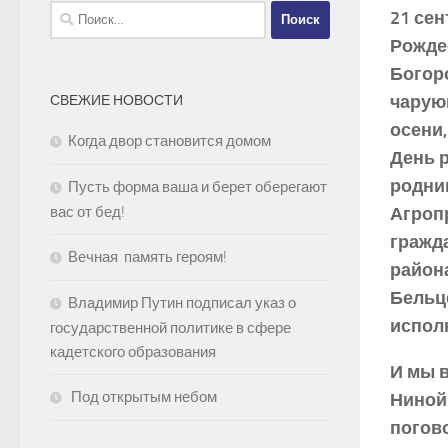
Найти:
21 сен
Рожде
Богор
чарую
СВЕЖИЕ НОВОСТИ
осени
Когда двор становится домом
День 
родни
Пусть форма ваша и берет оберегают
вас от бед!
Агроп
гражд
Вечная память героям!
район
Бельце
Владимир Путин подписал указ о
исполн
государственной политике в сфере
кадетского образования
И мы 
Под открытым небом
Ниной
погово