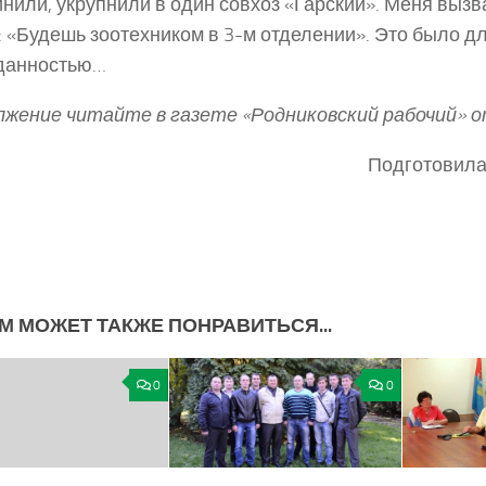
нили, укрупнили в один совхоз «Гарский». Меня вызв
: «Будешь зоотехником в 3­-м отделении». Это было д
данностью…
жение читайте в газете «Родниковский рабочий» о
Подготовил
М МОЖЕТ ТАКЖЕ ПОНРАВИТЬСЯ...
0
0