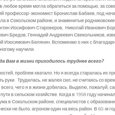
 в любое время могла обратиться за помощью, за сове
й профессор-­экономист Бронислав Бабаев, под нача
ла в Сокольском районе, и знаменитые родниковские
нтин Иосифович Староверов, Николай Иванович Бор
вич Бредов, Геннадий Андреевич Свекольников, изв
й Изосимович Белянин. Вспоминаю о них с благодар
ногому научили.
огда Вам в жизни приходилось труднее всего?
дностей, проблем хватало. Но я всегда старалась их пр
ть руки. Трудилась, не жалея сил, не считаясь со вре
 всего, чего я в жизни добилась. Выделю, пожалуй, с
 пути в сельском хозяйстве. Когда в 1958 году начина
ума в Сокольском районе, специалистов с образовани
чески не было, агроном один на весь район. В 60-­м го