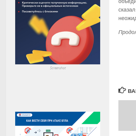
объеди
сказал
неожи
Продол
Screenshot
ВА