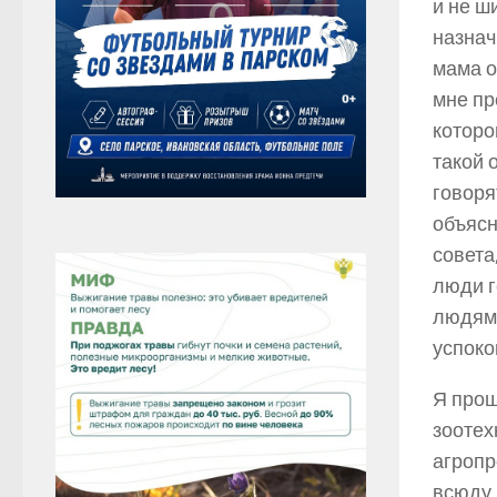
и не ш
назнач
мама о
мне пр
котором
такой 
говоря
объясн
совета
люди г
людям.
успоко
Я прош
зоотех
агропр
всюду 