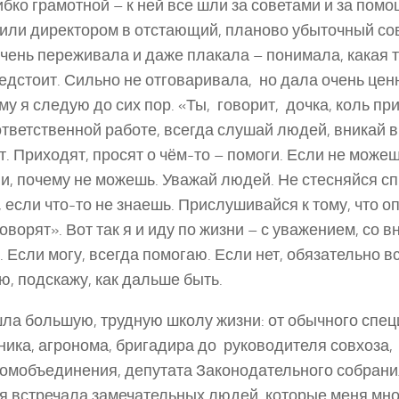
ибко грамотной – к ней все шли за советами и за пом
или директором в отстающий, планово убыточный сов
чень переживала и даже плакала – понимала, какая 
едстоит. Сильно не отговаривала, но дала очень цен
у я следую до сих пор. «Ты, ­ говорит, ­ дочка, коль п
ответственной работе, всегда слушай людей, вникай в 
т. Приходят, просят о чём­-то – помоги. Если не може
и, почему не можешь. Уважай людей. Не стесняйся с
, если что­-то не знаешь. Прислушивайся к тому, что 
оворят». Вот так я и иду по жизни – с уважением, со 
 Если могу, всегда помогаю. Если нет, обязательно в
ю, подскажу, как дальше быть.
ла большую, трудную школу жизни: от обычного спец
ника, агронома, бригадира до руководителя совхоза,
омобъединения, депутата Законодательного собрани
я встречала замечательных людей, которые меня мно