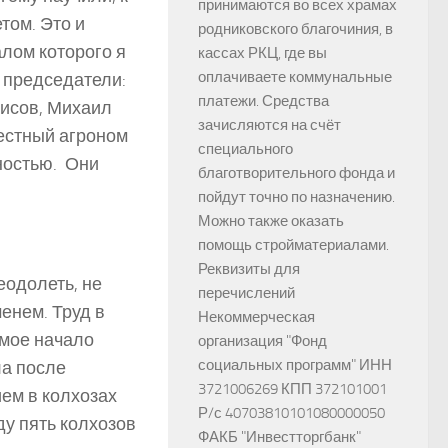
принимаются во всех храмах
том. Это и
родниковского благочиния, в
лом которого я
кассах РКЦ, где вы
оплачиваете коммунальные
 председатели:
платежи. Средства
исов, Михаил
зачисляются на счёт
естный агроном
специального
ностью. Они
благотворительного фонда и
пойдут точно по назначению.
Можно также оказать
помощь стройматериалами.
Реквизиты для
еодолеть, не
перечислений
менем. Труд в
Некоммерческая
амое начало
организация "Фонд
социальных программ" ИНН
ла после
3721006269 КПП 372101001
ем в колхозах
Р/с 40703810101080000050
ду пять колхозов
ФАКБ "Инвестторгбанк"