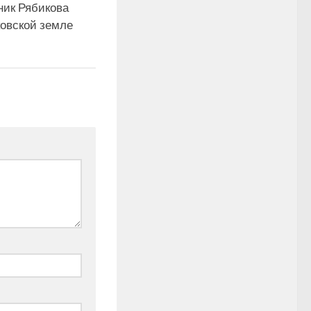
ник Рябикова
ковской земле