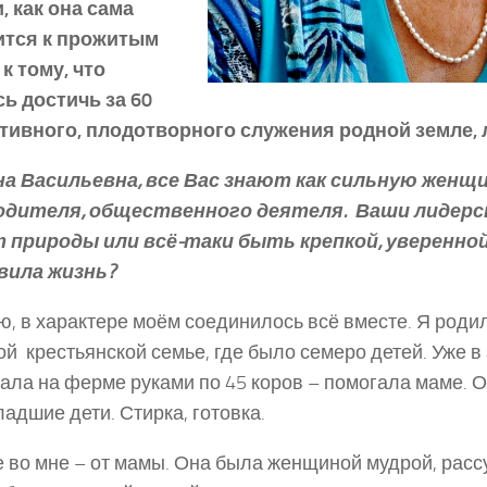
, как она сама
ится к прожитым
 к тому, что
ь достичь за 60
ктивного, плодотворного служения родной земле,
а Васильевна, все Вас знают как сильную женщи
одителя, общественного деятеля. Ваши лидерск
 природы или всё-­таки быть крепкой, уверенной
вила жизнь?
аю, в характере моём соединилось всё вместе. Я роди
й крестьянской семье, где было семеро детей. Уже в 
ала на ферме руками по 4­5 коров – помогала маме. 
ладшие дети. Стирка, готовка.
 во мне – от мамы. Она была женщиной мудрой, расс