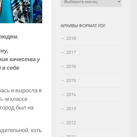
АРХИВЫ ФОРМАТ PDF
 людям.
2018
ну,
2017
ие качества у
2016
 в себе
2015
лась и выросла в
2014
4-­м классе
Огород был на
2013
2012
удительной, хоть
2011