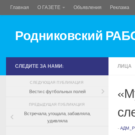
Главная
О ГАЗЕТЕ
Объявления
Реклама
Перейти к содержимому
Родниковский РА
СЛЕДИТЕ ЗА НАМИ:
ЛИЦА
СЛЕДУЮЩАЯ ПУБЛИКАЦИЯ
«М
Вести с футбольных полей
ПРЕДЫДУЩАЯ ПУБЛИКАЦИЯ
сл
Встречала, угощала, забавляла,
удивляла
-
АДМ_Р