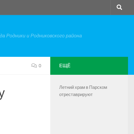
а Родники и Родниковского района
0
ЕЩЁ
Летний храм в Парском
у
отреставрируют