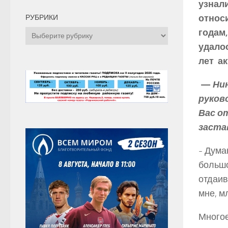
узнали
относ
РУБРИКИ
годам,
Рубрики
удалос
лет а
—
Нин
руков
Вас от
заста
­- Дум
большо
отдаив
мне, м
Многое