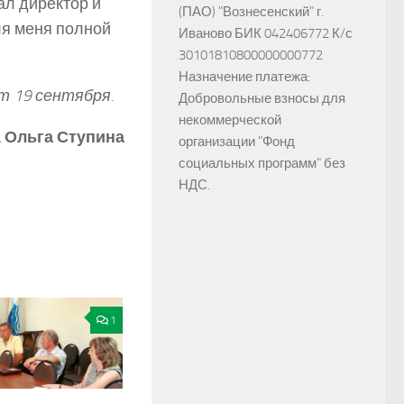
ал директор и
(ПАО) "Вознесенский" г.
ля меня полной
Иваново БИК 042406772 К/с
30101810800000000772
Назначение платежа:
т 19 сентября.
Добровольные взносы для
некоммерческой
а
Ольга Ступина
организации "Фонд
социальных программ" без
НДС.
1