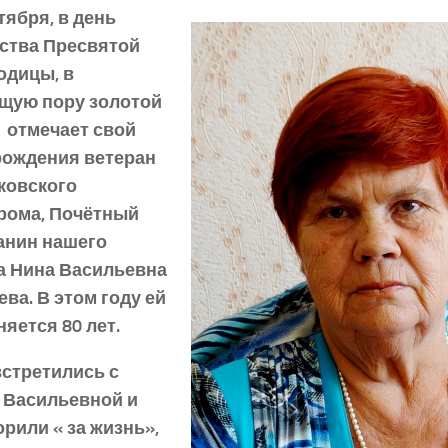
тября, в день
ства Пресвятой
одицы, в
щую пору золотой
, отмечает свой
рождения ветеран
ковского
рома, Почётный
анин нашего
а Нина Васильевна
ва. В этом году ей
яется 80 лет.
встретились с
 Васильевной и
рили « за жизнь»,