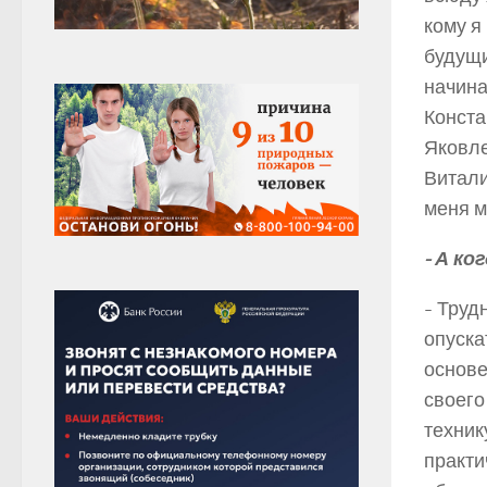
кому я
будущи
начина
Конста
Яковле
Витали
меня м
­- А к
­- Тру
опуска
основе
своего
техник
практи