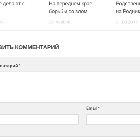
ё делают с
На переднем крае
Родствен
борьбы со злом
на Родни
17
05.10.2016
31.08.2017
ВИТЬ КОММЕНТАРИЙ
ентарий
*
Email
*