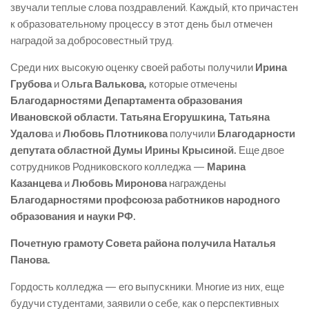
звучали теплые слова поздравлений. Каждый, кто причастен
к образовательному процессу в этот день был отмечен
наградой за добросовестный труд.
Среди них высокую оценку своей работы получили
Ирина
Грубова
и О
льга Валькова,
которые отмечены
Благодарностями Департамента образования
Ивановской области. Татьяна Егорушкина, Татьяна
Удалов
а и
Любовь Плотникова
получили
Благодарности
депутата областной Думы Ирины Крысиной.
Еще двое
сотрудников Родниковского колледжа —
Марина
Казанцева
и
Любовь Миронова
награждены
Благодарностями профсоюза работников народного
образования и науки РФ.
Почетную грамоту Совета района получила Наталья
Панова.
Гордость колледжа — его выпускники. Многие из них, еще
будучи студентами, заявили о себе, как о перспективных