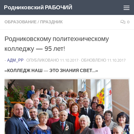
Родниковский РАБОЧИЙ
Перейти к содержимому
ОБРАЗОВАНИЕ
/
ПРАЗДНИК
0
Родниковскому политехническому
колледжу — 95 лет!
-
АДМ_РР
· ОПУБЛИКОВАНО
11.10.2017
· ОБНОВЛЕНО
11.10.2017
«КОЛЛЕДЖ НАШ — ЭТО ЗНАНИЯ СВЕТ…»