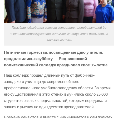
Праздник объединил всех: от ветеранов-преподавателей до
нынешних первокурсников. Ждем те же лица через пять лет на
вековой юбилей!
Пятничные торжества, посвященные Дню учителя,
продолжились в субботу — Родниковский
политехнический колледж праздновал свое 95-летие.
Наш колледж прошел длинный путь от фабрично-
заводского училища до современнейшего
профессионального учебного заведения области. За время
его существования в этих стенах выучились около 25 000
студентов разных специальностей, которым передавали
знания и умения не один десяток преподавателей.
Времена меняются, а вместе с ними меняется и сам политех.