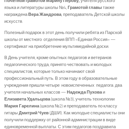
Почетной грамотой Марину Перову,
учителя русского
языка и литературы школы №4,
Грамотой главы
также
награждена
Вера Жандрова
, преподаватель Детской школы
искусств.
Полезный подарок в этот день получили ребята из Парской
школы от местного отделения ВПП «Единая Россия» —
сертификат на приобретение мультимедийной доски.
В День учителя, кроме опытных педагогов и ветеранов
педагогического труда, принято чествовать и молодых
специалистов, которые только начинают свой
профессиональный путь. В этом году в образовательные
учреждения пришли четыре новоиспеченных педагога: два
учителя начальных классов —
Надежда Пухова
и
Елизавета Удальцова
(школа №3), учитель технологии
Мария Гарелина
(школа №2) и преподаватель по классу
гитары
Дмитрий Чуев
(ДШИ). Как молодые специалисты они
получили поддержку от районной администрации в виде
единовременной выплаты. С этим педагогов поздравила