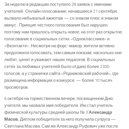
За неделю в редакцию поступило 28 заявок с именами
учителей. Онлайн голосование, начавшееся 21 сентября,
вызвало небывалый ажиотаж — со знаком плюс и знаком
минус. Принцип честного голосования был нарушен,
поэтому нам пришлось открыть новое, на этот раз открытое,
голосование в социальных сетях «Одноклассники» и
«Вконтакте». Несмотря на форс-мажор, жители активно
продолжили голосовать, тем самым показав, насколько они
любят, ценят и уважают наших педагогов. В социальных
сетях за любимых учителей было отдано более 2300
голосов, а у странички сайта «Родниковский рабочий», где
размещена информация о конкурсе, — более 10 тысяч
просмотров.
6 октября на торжественном вечере, посвященном Дню
учителя, мы назвали имя победителя. Им стал учитель
физической культуры средней школы № 3
Александр
Масов.
Диплом победителя за него получила супруга —
Светлана Масова. Сам же Александр Руфович уже после