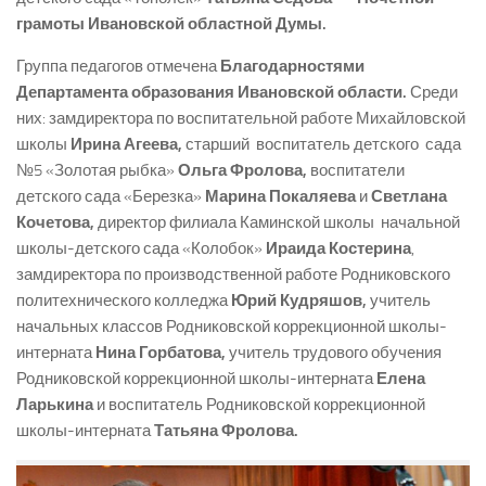
грамоты Ивановской областной Думы.
Группа педагогов отмечена
Благодарностями
Департамента образования Ивановской области.
Среди
них: замдиректора по воспитательной работе Михайловской
школы
Ирина Агеева,
старший воспитатель детского сада
№5 «Золотая рыбка»
Ольга Фролова,
воспитатели
детского сада «Березка»
Марина Покаляева
и
Светлана
Кочетова,
директор филиала Каминской школы начальной
школы-детского сада «Колобок»
Ираида Костерина
,
замдиректора по производственной работе Родниковского
политехнического колледжа
Юрий Кудряшов,
учитель
начальных классов Родниковской коррекционной школы-
интерната
Нина Горбатова,
учитель трудового обучения
Родниковской коррекционной школы-интерната
Елена
Ларькина
и воспитатель Родниковской коррекционной
школы-интерната
Татьяна Фролова.