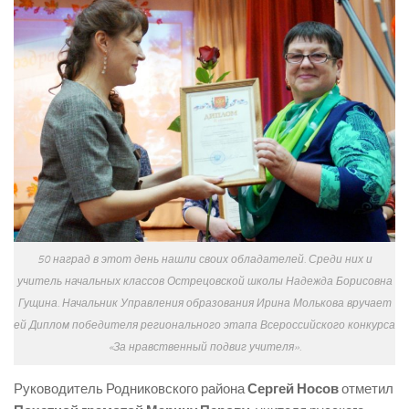
50 наград в этот день нашли своих обладателей. Среди них и
учитель начальных классов Острецовской школы Надежда Борисовна
Гущина. Начальник Управления образования Ирина Молькова вручает
ей Диплом победителя регионального этапа Всероссийского конкурса
«За нравственный подвиг учителя».
Руководитель Родниковского района
Сергей Носов
отметил