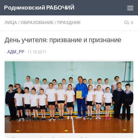
Родниковский РАБОЧИЙ
Перейти к содержимому
ЛИЦА
/
ОБРАЗОВАНИЕ
/
ПРАЗДНИК
0
День учителя: призвание и признание
-
АДМ_РР
·
11.10.2017