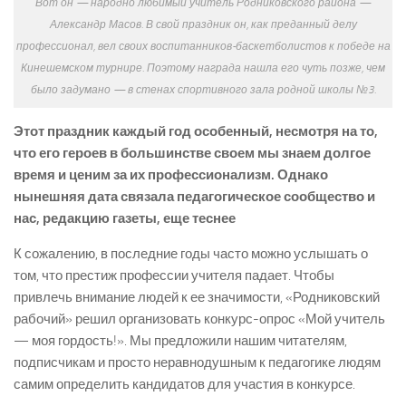
Вот он — народно любимый учитель Родниковского района —
Александр Масов. В свой праздник он, как преданный делу
профессионал, вел своих воспитанников-баскетболистов к победе на
Кинешемском турнире. Поэтому награда нашла его чуть позже, чем
было задумано — в стенах спортивного зала родной школы №3.
Этот праздник каждый год особенный, несмотря на то,
что его героев в большинстве своем мы знаем долгое
время и ценим за их профессионализм. Однако
нынешняя дата связала педагогическое сообщество и
нас, редакцию газеты, еще теснее
К сожалению, в последние годы часто можно услышать о
том, что престиж профессии учителя падает. Чтобы
привлечь внимание людей к ее значимости, «Родниковский
рабочий» решил организовать конкурс-опрос «Мой учитель
— моя гордость!». Мы предложили нашим читателям,
подписчикам и просто неравнодушным к педагогике людям
самим определить кандидатов для участия в конкурсе.