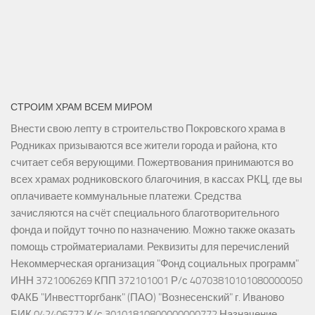
СТРОИМ ХРАМ ВСЕМ МИРОМ
Внести свою лепту в строительство Покровского храма в
Родниках призываются все жители города и района, кто
считает себя верующими. Пожертвования принимаются во
всех храмах родниковского благочиния, в кассах РКЦ, где вы
оплачиваете коммунальные платежи. Средства
зачисляются на счёт специального благотворительного
фонда и пойдут точно по назначению. Можно также оказать
помощь стройматериалами. Реквизиты для перечислений
Некоммерческая организация "Фонд социальных программ"
ИНН 3721006269 КПП 372101001 Р/с 40703810101080000050
ФАКБ "Инвестторгбанк" (ПАО) "Вознесенский" г. Иваново
БИК 042406772 К/с 30101810800000000772 Назначение