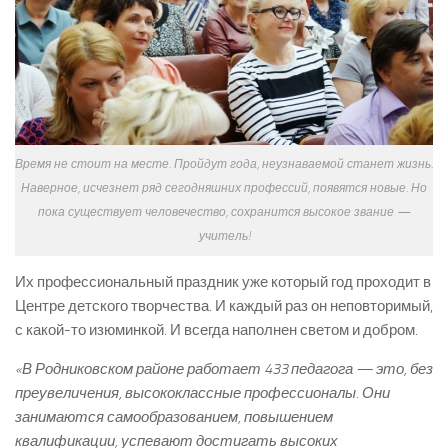
Время не стоит на месте. Пройдут года, неузнаваемой станет жизнь.
Наверное, исчезнет ряд сегодняшних профессий, появятся новые. Но
пока существует человечество, сохранится высокое звание —
учитель!
Их профессиональный праздник уже который год проходит в
Центре детского творчества. И каждый раз он неповторимый,
с какой-то изюминкой. И всегда наполнен светом и добром.
«В Родниковском районе работает 433 педагога — это, без
преувеличения, высококлассные профессионалы. Они
занимаются самообразованием, повышением
квалификации, успевают достигать высоких