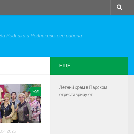
а Родники и Родниковского района
ЕЩЁ
Летний храм в Парском
0
отреставрируют
.04.2025