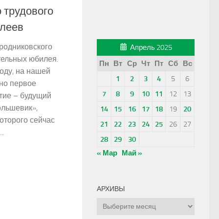
о трудового
леев
 родниковского
Апрель 2025
тельных юбилея.
Пн
Вт
Ср
Чт
Пт
Сб
Вс
году, на нашей
1
2
3
4
5
6
но первое
7
8
9
10
11
12
13
тие – будущий
ольшевик»,
14
15
16
17
18
19
20
оторого сейчас
21
22
23
24
25
26
27
..
28
29
30
« Мар
Май »
АРХИВЫ
Архивы