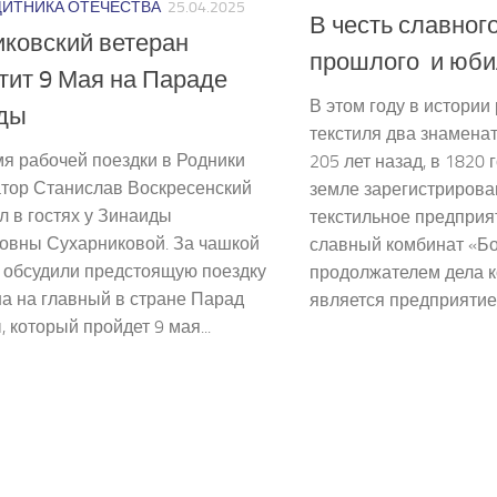
ЩИТНИКА ОТЕЧЕСТВА
25.04.2025
В честь славног
ковский ветеран
прошлого и юби
тит 9 Мая на Параде
В этом году в истории
ды
текстиля два знамена
я рабочей поездки в Родники
205 лет назад, в 1820 
атор Станислав Воскресенский
земле зарегистрирова
 в гостях у Зинаиды
текстильное предприя
овны Сухарниковой. За чашкой
славный комбинат «Б
 обсудили предстоящую поездку
продолжателем дела к
а на главный в стране Парад
является предприятие.
 который пройдет 9 мая...