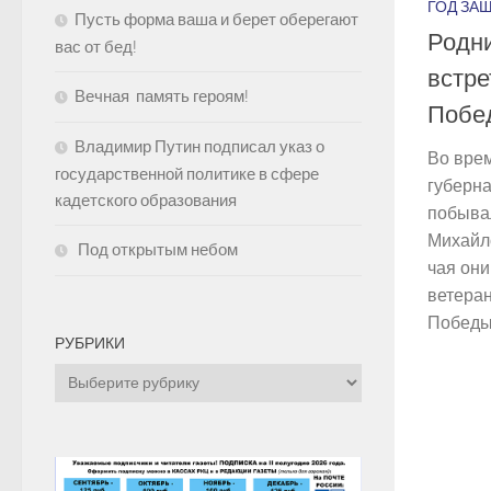
ГОД ЗА
Пусть форма ваша и берет оберегают
Родни
вас от бед!
встре
Вечная память героям!
Побе
Владимир Путин подписал указ о
Во врем
государственной политике в сфере
губерн
кадетского образования
побывал
Михайл
Под открытым небом
чая они
ветеран
Победы,
РУБРИКИ
Рубрики