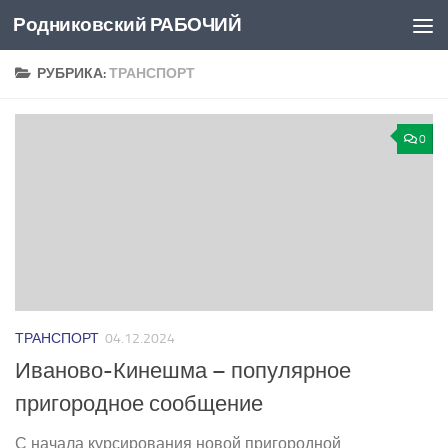
Родниковский РАБОЧИЙ
Перейти к содержимому
РУБРИКА:
ТРАНСПОРТ
0
ТРАНСПОРТ
04.12.2024
Иваново-Кинешма – популярное
пригородное сообщение
С начала курсирования новой пригородной