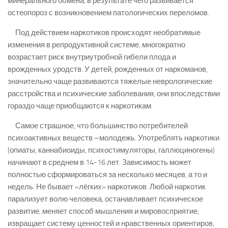
минерального обмена, в результате чего развивается
остеопороз с возникновением патологических переломов.
Под действием наркотиков происходят необратимые
изменения в репродуктивной системе, многократно
возрастает риск внутриутробной гибели плода и
врожденных уродств. У детей, рожденных от наркоманов,
значительно чаще развиваются тяжелые неврологические
расстройства и психические заболевания, они впоследствии
гораздо чаще приобщаются к наркотикам.
Самое страшное, что большинство потребителей
психоактивных веществ –молодежь. Употреблять наркотики
(опиаты, каннабиоиды, психостимуляторы, галлюциногены)
начинают в среднем в 14-16 лет. Зависимость может
полностью сформироваться за несколько месяцев, а то и
недель. Не бывает «лёгких» наркотиков. Любой наркотик
парализует волю человека, останавливает психическое
развитие, меняет способ мышления и мировосприятие,
извращает систему ценностей и нравственных ориентиров,