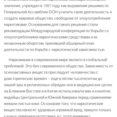
значение, учрежден в 1987 году как выражение решимости
Генеральной Ассамблеи ООН усилить свою деятельность и
создать мировое общество, свободное от злоупотребления
наркотиками. Основанием для такого решения стали
рекомендации Международной конференции по борьбе со
злоупотреблением наркотическими средствами и их
незаконным оборотом, принявшей обширный план
деятельности по борьбе с наркотической зависимостью.
Наркомания в современном мире является глобальной
проблемой. Это бич современного общества. Зависимость от
психоактивных веществ преследует человечество с
доисторических времен – еще в пятом тысячелетии до
нашей эры в религиозных обрядах или в медицинских целях
на Ближнем Востоке и в Китае использовали мак и коноплю,
индейцы Центральной и Южной Америки перед сражениями
жевали листья коки. Осознание того, что наркотические
вещества наносят здоровью огромный вред, пришло только
к концу девятнадцатого века, и с этого времени с