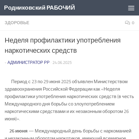
Родниковский РАБОЧИЙ
Перейти к содержимому
ЗДОРОВЬЕ
0
Неделя профилактики употребления
наркотических средств
-
АДМИНИСТРАТОР РР
·
24.06.2025
Период с 23 по 29 июня 2025 объявлен Министерством
здравоохранения Российской Федерации как «Неделя
профилактики употребления наркотических средств (в честь
Международного дня борьбы со злоупотреблением
наркотическими средствами и их незаконным оборотом 26
июня)».
26 июня
— Международный день борьбы с наркоманией
и незаконным оборотом наркотиков, имеющий всемирное