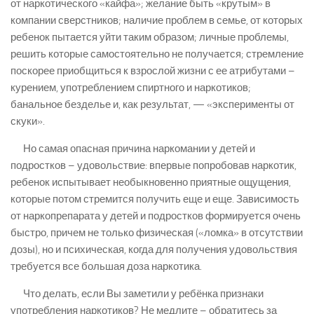
от наркотического «кайфа»; желание быть «крутым» в
компании сверстников; наличие проблем в семье, от которых
ребенок пытается уйти таким образом; личные проблемы,
решить которые самостоятельно не получается; стремление
поскорее приобщиться к взрослой жизни с ее атрибутами –
курением, употреблением спиртного и наркотиков;
банальное безделье и, как результат, — «эксперименты от
скуки».
Но самая опасная причина наркомании у детей и
подростков – удовольствие: впервые попробовав наркотик,
ребенок испытывает необыкновенно приятные ощущения,
которые потом стремится получить еще и еще. Зависимость
от наркопрепарата у детей и подростков формируется очень
быстро, причем не только физическая («ломка» в отсутствии
дозы), но и психическая, когда для получения удовольствия
требуется все большая доза наркотика.
Что делать, если Вы заметили у ребёнка признаки
употребления наркотиков? Не медлите – обратитесь за