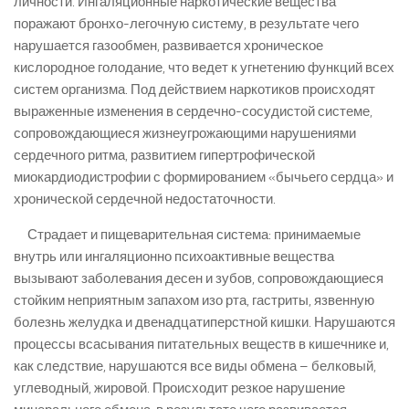
личности. Ингаляционные наркотические вещества
поражают бронхо-легочную систему, в результате чего
нарушается газообмен, развивается хроническое
кислородное голодание, что ведет к угнетению функций всех
систем организма. Под действием наркотиков происходят
выраженные изменения в сердечно-сосудистой системе,
сопровождающиеся жизнеугрожающими нарушениями
сердечного ритма, развитием гипертрофической
миокардиодистрофии с формированием «бычьего сердца» и
хронической сердечной недостаточности.
Страдает и пищеварительная система: принимаемые
внутрь или ингаляционно психоактивные вещества
вызывают заболевания десен и зубов, сопровождающиеся
стойким неприятным запахом изо рта, гастриты, язвенную
болезнь желудка и двенадцатиперстной кишки. Нарушаются
процессы всасывания питательных веществ в кишечнике и,
как следствие, нарушаются все виды обмена – белковый,
углеводный, жировой. Происходит резкое нарушение