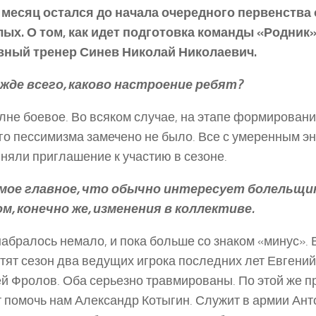
 месяц остался до начала очередного первенства
ых. О том, как идет подготовка команды «Родник»
авный тренер Синев Николай Николаевич.
жде всего, каково настроение ребят?
не боевое. Во всяком случае, на этапе формировани
го пессимизма замечено не было. Все с умеренным э
няли приглашение к участию в сезоне.
ое главное, что обычно интересует болельщик
м, конечно же, изменения в коллективе.
абралось немало, и пока больше со знаком «минус». 
тят сезон два ведущих игрока последних лет Евгений
й Фролов. Оба серьезно травмированы. По этой же п
 помочь нам Александр Котыгин. Служит в армии Анто