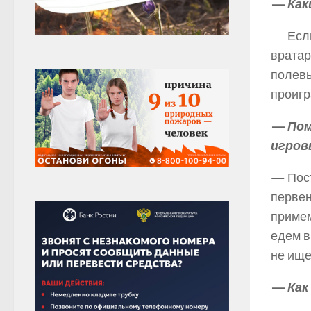
— Как
— Если
вратар
полевы
проигр
— Пом
игров
— Пост
первен
примем
едем в
не ище
— Как