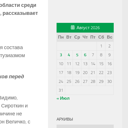
 области среди
, рассказывает
Август 2026
Пн
Вт
Ср
Чт
Пт
Сб
Вс
1
2
я состава
нтузиазмом
3
4
5
6
7
8
9
10
11
12
13
14
15
16
17
18
19
20
21
22
23
ов перед
24
25
26
27
28
29
30
31
Видимо,
« Июл
 Сироткин и
ричине не
АРХИВЫ
н Величко, с
Архивы