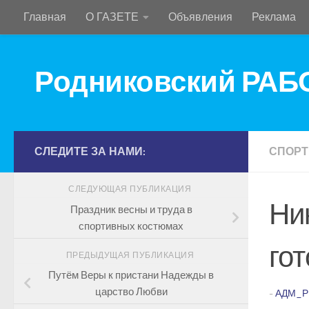
Главная
О ГАЗЕТЕ
Объявления
Реклама
Перейти к содержимому
Родниковский РА
СЛЕДИТЕ ЗА НАМИ:
СПОРТ
СЛЕДУЮЩАЯ ПУБЛИКАЦИЯ
Ник
Праздник весны и труда в
спортивных костюмах
го
ПРЕДЫДУЩАЯ ПУБЛИКАЦИЯ
Путём Веры к пристани Надежды в
царство Любви
-
АДМ_Р