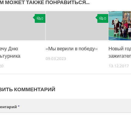
М МОЖЕТ ТАКЖЕ ПОНРАВИТЬСЯ...
0
0
ечу Дню
«Мы верили в победу»
Новый год
ьтурника
зажигате
09.03.2023
20
13.12.2017
ВИТЬ КОММЕНТАРИЙ
ентарий
*