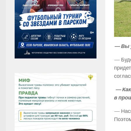
— Вы 
— Буде
придет
соглас
— Как
в про
— Наск
Поэтом