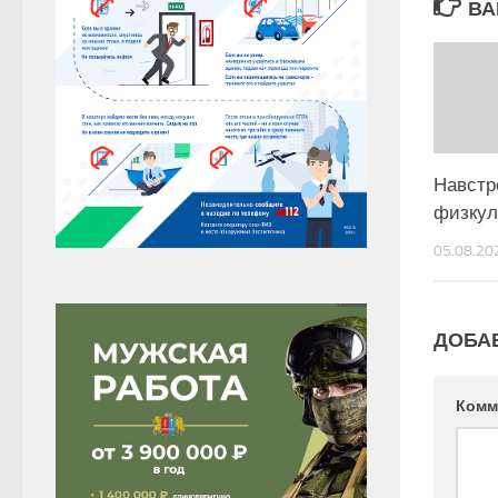
ВА
Навстр
физкул
05.08.20
ДОБА
Комм