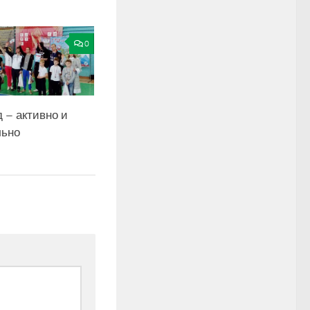
0
 – активно и
льно