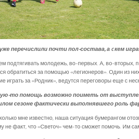
уже перечислили почти пол-состава, а c кем игр
м подтягивать молодежь, во-первых. А, во-вторых, 
ся обратиться за помощью «легионеров». Один из ни
ие играть за «Родник», ведутся переговоры еще с нес
ую-то помощь возможно поиметь от выступлен
шлом сезоне фактически выполнявшего роль фа
олько мне известно, наша ситуация бумерангом отозв
у не факт, что «Светоч» чем-то сможет помочь. Им с