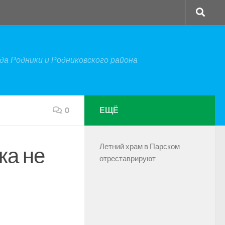
а Родники и Родниковского района
0
ЕЩЁ
Летний храм в Парском
ка не
отреставрируют