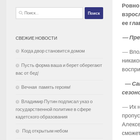
Ровно
Найти:
взросл
ее гл
— Пре
СВЕЖИЕ НОВОСТИ
Когда двор становится домом
— Впол
никако
Пусть форма ваша и берет оберегают
воспри
вас от бед!
— Сам
Вечная память героям!
сезоно
Владимир Путин подписал указ о
— Их н
государственной политике в сфере
пропус
кадетского образования
Алексе
Под открытым небом
сможет