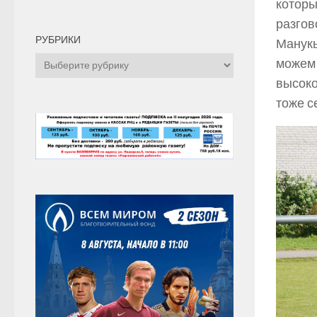
которы
разгов
РУБРИКИ
Манукь
Рубрики
можем 
высоко
тоже с