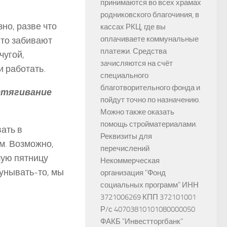
принимаются во всех храмах
родниковского благочиния, в
зно, разве что
кассах РКЦ, где вы
оплачиваете коммунальные
-то забивают
платежи. Средства
чугой,
зачисляются на счёт
и работать.
специального
благотворительного фонда и
дтягивание
пойдут точно по назначению.
Можно также оказать
помощь стройматериалами.
ать в
Реквизиты для
м. Возможно,
перечислений
шую пятницу
Некоммерческая
унывать-то, мы
организация "Фонд
социальных программ" ИНН
3721006269 КПП 372101001
Р/с 40703810101080000050
ФАКБ "Инвестторгбанк"