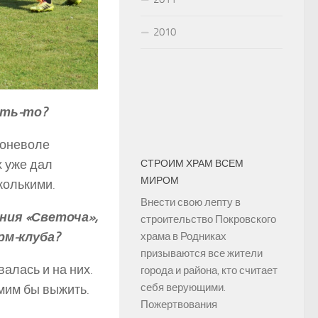
2010
ать-то?
поневоле
х уже дал
СТРОИМ ХРАМ ВСЕМ
МИРОМ
колькими.
Внести свою лепту в
ия «Светоча»,
строительство Покровского
рм-клуба?
храма в Родниках
призываются все жители
алась и на них.
города и района, кто считает
себя верующими.
амим бы выжить.
Пожертвования