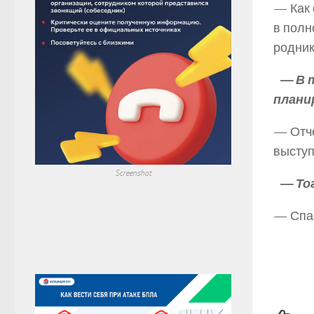
— Как 
в полн
родни
— В т
плани
— Отче
выступ
Screenshot
— Тог
— Спа