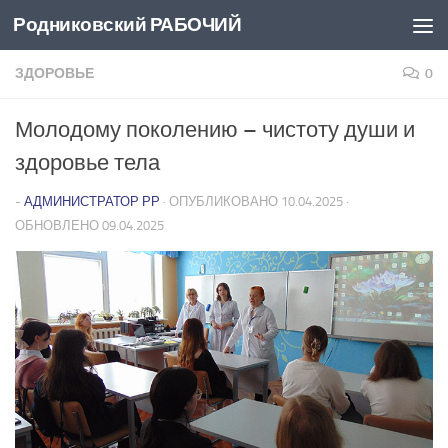
Родниковский РАБОЧИЙ
Перейти к содержимому
ЗДОРОВЬЕ
0
Молодому поколению – чистоту души и
здоровье тела
-
АДМИНИСТРАТОР РР
· ОПУБЛИКОВАНО
10.04.2025
·
ОБНОВЛЕНО
09.04.2025