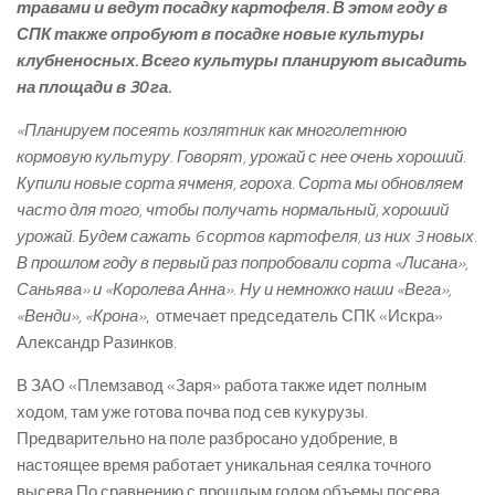
травами и ведут посадку картофеля. В этом году в
СПК также опробуют в посадке новые культуры
клубненосных. Всего культуры планируют высадить
на площади в 30 га.
«Планируем посеять козлятник как многолетнюю
кормовую культуру. Говорят, урожай с нее очень хороший.
Купили новые сорта ячменя, гороха. Сорта мы обновляем
часто для того, чтобы получать нормальный, хороший
урожай. Будем сажать 6 сортов картофеля, из них 3 новых.
В прошлом году в первый раз попробовали сорта «Лисана»,
Саньява» и «Королева Анна». Ну и немножко наши «Вега»,
«Венди», «Крона»
, ­ отмечает председатель СПК «Искра»
Александр Разинков.
В ЗАО «Племзавод «Заря» работа также идет полным
ходом, там уже готова почва под сев кукурузы.
Предварительно на поле разбросано удобрение, в
настоящее время работает уникальная сеялка точного
высева.По сравнению с прошлым годом объемы посева