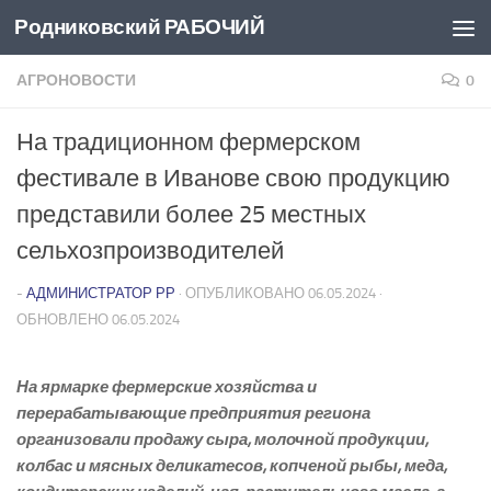
Родниковский РАБОЧИЙ
Перейти к содержимому
АГРОНОВОСТИ
0
На традиционном фермерском
фестивале в Иванове свою продукцию
представили более 25 местных
сельхозпроизводителей
-
АДМИНИСТРАТОР РР
· ОПУБЛИКОВАНО
06.05.2024
·
ОБНОВЛЕНО
06.05.2024
На ярмарке фермерские хозяйства и
перерабатывающие предприятия региона
организовали продажу сыра, молочной продукции,
колбас и мясных деликатесов, копченой рыбы, меда,