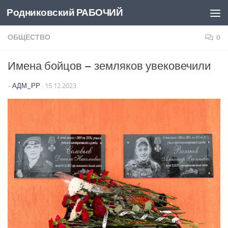
Родниковский РАБОЧИЙ
Перейти к содержимому
ОБЩЕСТВО
0
Имена бойцов – земляков увековечили
-
АДМ_РР
·
15.12.2023