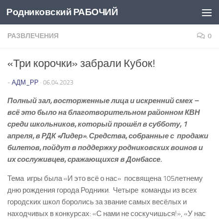
Родниковский РАБОЧИЙ
Перейти к содержимому
РАЗВЛЕЧЕНИЯ
0
«Три корочки» забрали Кубок!
-
АДМ_РР
·
06.04.2023
Полный зал, восторженные лица и искренний смех –
всё это было на благотворительном районном КВН
среди школьников, который прошёл в субботу, 1
апреля, в РДК «Лидер». Средства, собранные с продажи
билетов, пойдут в поддержку родниковских воинов и
их сослуживцев, сражающихся в Донбассе.
Тема игры была «И это всё о нас» ­ посвящена 105­летнему
дню рождения города Родники. Четыре команды из всех
городских школ боролись за звание самых весёлых и
находчивых в конкурсах: «С нами не соскучишься!», «У нас