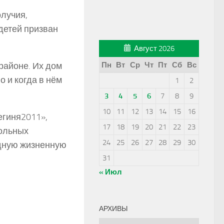
лучия,
 детей призван
Август 2026
районе. Их дом
Пн
Вт
Ср
Чт
Пт
Сб
Вс
о и когда в нём
1
2
3
4
5
6
7
8
9
10
11
12
13
14
15
16
гиня­2011»,
17
18
19
20
21
22
23
кольных
24
25
26
27
28
29
30
удную жизненную
31
« Июл
АРХИВЫ
Архивы