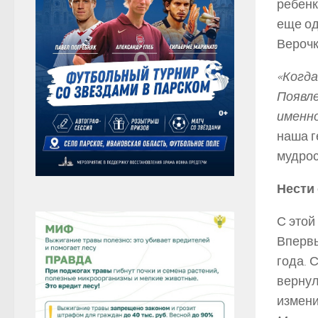
ребенк
еще од
Верочк
«Когда
Появле
именно
наша г
мудрос
Нести
С этой
Впервы
года. 
вернул
измен