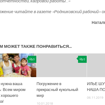
 отчетностей, кадровой работы.
..
»
жение читайте в газете «Родниковский рабочий» от
Натал
М МОЖЕТ ТАКЖЕ ПОНРАВИТЬСЯ...
0
0
 нужна ваша
Погружение в
ИЛЬЕ ШУ
: Всем миром
прекрасный кукольный
НАША П
 хорошего
мир
06.11.2019
а!
10.01.2018