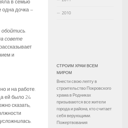
няла в семью
 одна дочка –
2010
 обойтись.
на совете
­- рассказывает
нием и
СТРОИМ ХРАМ ВСЕМ
МИРОМ
Внести свою лепту в
строительство Покровского
но и на работе.
храма в Родниках
да ей было 24
призываются все жители
ожно сказать,
города и района, кто считает
должности
себя верующими.
усложнилась.
Пожертвования