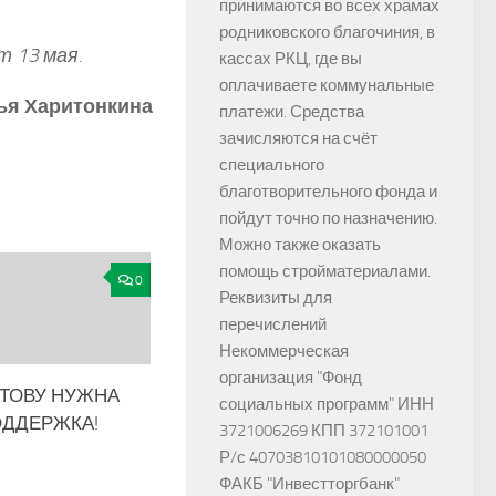
принимаются во всех храмах
родниковского благочиния, в
 13 мая.
кассах РКЦ, где вы
оплачиваете коммунальные
ья Харитонкина
платежи. Средства
зачисляются на счёт
специального
благотворительного фонда и
пойдут точно по назначению.
Можно также оказать
помощь стройматериалами.
0
Реквизиты для
перечислений
Некоммерческая
организация "Фонд
ТОВУ НУЖНА
социальных программ" ИНН
ОДДЕРЖКА!
3721006269 КПП 372101001
Р/с 40703810101080000050
ФАКБ "Инвестторгбанк"