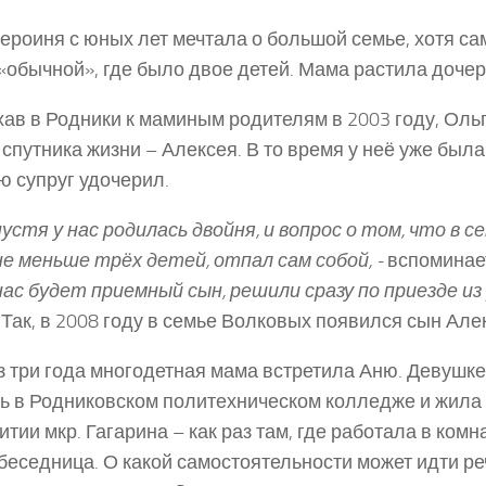
ероиня с юных лет мечтала о большой семье, хотя са
«обычной», где было двое детей. Мама растила дочер
ав в Родники к маминым родителям в 2003 году, Оль
 спутника жизни – Алексея. В то время у неё уже был
ю супруг удочерил.
пустя у нас родилась двойня, и вопрос о том, что в 
е меньше трёх детей, отпал сам собой, ­-
вспоминае
нас будет приемный сын, решили сразу по приезде из
. Так, в 2008 году в семье Волковых появился сын Але
з три года многодетная мама встретила Аню. Девушке
ь в Родниковском политехническом колледже и жила 
тии мкр. Гагарина – как раз там, где работала в ком
беседница. О какой самостоятельности может идти реч