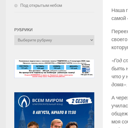
Под открытым небом
Наша г
самой 
РУБРИКИ
Переех
Рубрики
своего
котору
«Год с
быть н
что у 
дома»
А чере
училас
общежи
моя со