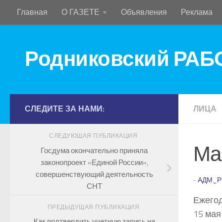
Главная
О ГАЗЕТЕ
Объявления
Реклама
Перейти к содержимому
Родниковский РА
СЛЕДИТЕ ЗА НАМИ:
ЛИЦА
СЛЕДУЮЩАЯ ПУБЛИКАЦИЯ
Ма
Госдума окончательно приняла
законопроект «Единой России»,
совершенствующий деятельность
-
АДМ_Р
СНТ
Ежегод
ПРЕДЫДУЩАЯ ПУБЛИКАЦИЯ
15 мая
Как подтвердить учетную запись на