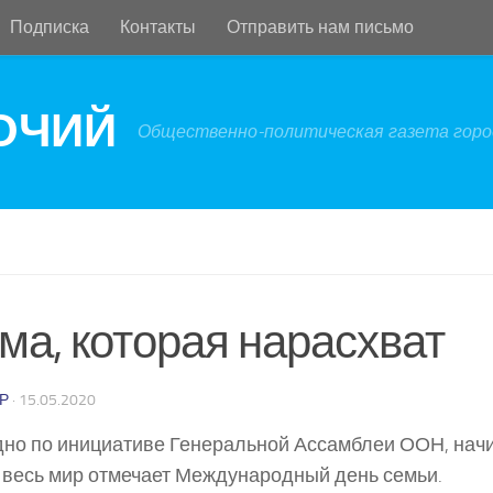
Подписка
Контакты
Отправить нам письмо
БОЧИЙ
Общественно-политическая газета город
ма, которая нарасхват
Р
·
15.05.2020
но по инициативе Генеральной Ассамблеи ООН, начин
 весь мир отмечает Международный день семьи.