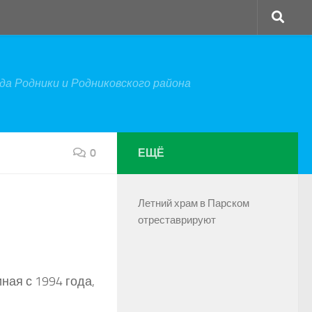
а Родники и Родниковского района
0
ЕЩЁ
Летний храм в Парском
отреставрируют
ая с 1994 года,