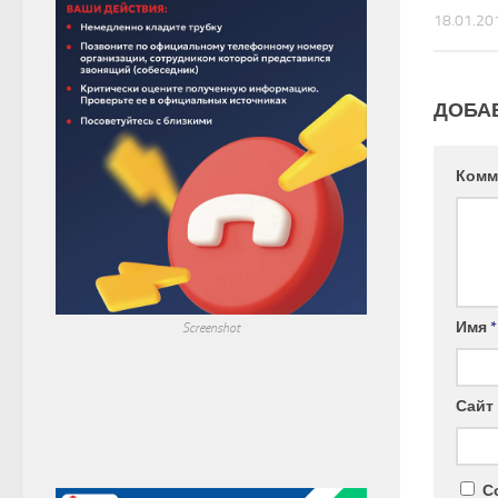
18.01.20
ДОБА
Комм
Имя
*
Screenshot
Сайт
С