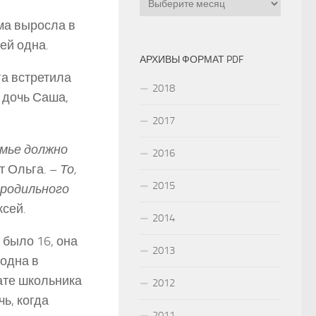
ма выросла в
ей одна.
АРХИВЫ ФОРМАТ PDF
га встретила
2018
а дочь Саша,
2017
семье должно
2016
т Ольга. –
То,
2015
 родильного
ксей.
2014
 было 16, она
2013
одна в
нате школьника
2012
ь, когда
2011