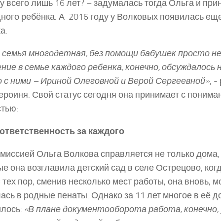
у всего лишь 16 лет? – задумалась тогда Ольга и при
ного ребёнка. А 2016 году у Волковых появилась еще
а.
 семья многодетная, без помощи бабушек просто не
ние в семье каждого ребенка, конечно, обсуждалось 
 с ними – Ириной Олеговной и Верой Сергеевной»
, 
ероиня. Свой статус сегодня она принимает с понима
тью:
 ответственность
за каждого
 миссией Ольга Волкова справляется не только дома, 
е она возглавила детский сад в селе Острецово, ког
С тех пор, сменив несколько мест работы, она вновь, м
ась в родные пенаты. Однако за 11 лет многое в её 
илось:
«В плане документооборота работа, конечно, 