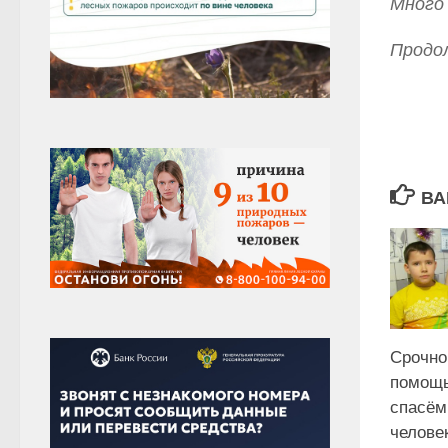
Много
Продол
ВА
Срочно
помощь
спасём
человек