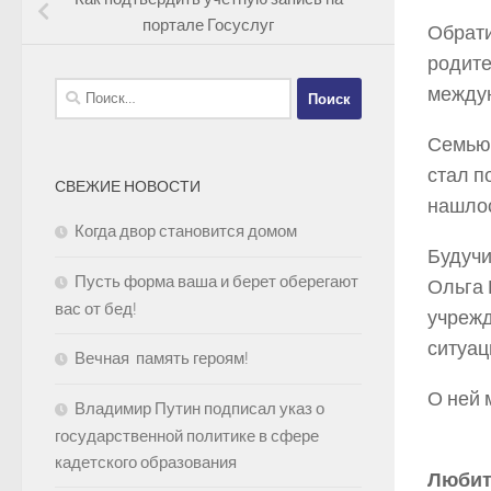
портале Госуслуг
Обрати
родите
Найти:
между
Семь
стал п
СВЕЖИЕ НОВОСТИ
нашлос
Когда двор становится домом
Будучи
Пусть форма ваша и берет оберегают
Ольга 
вас от бед!
учрежд
ситуац
Вечная память героям!
О ней 
Владимир Путин подписал указ о
государственной политике в сфере
кадетского образования
Люби