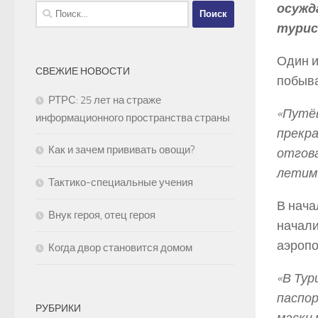
осужд
Найти:
турис
Один и
СВЕЖИЕ НОВОСТИ
побыва
РТРС: 25 лет на страже
«Путёв
информационного пространства страны
прекра
Как и зачем прививать овощи?
отгова
летим 
Тактико-специальные учения
В нача
Внук героя, отец героя
начали
аэропо
Когда двор становится домом
«В Тур
паспор
РУБРИКИ