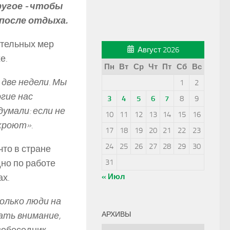
угое ­- чтобы
после отдыха.
ительных мер
Август 2026
е.
Пн
Вт
Ср
Чт
Пт
Сб
Вс
 две недели. Мы
1
2
гие нас
3
4
5
6
7
8
9
умали: если не
10
11
12
13
14
15
16
кроют».
17
18
19
20
21
22
23
24
25
26
27
28
29
30
что в стране
но по работе
31
ах.
« Июл
только люди на
ать внимание,
АРХИВЫ
Архивы