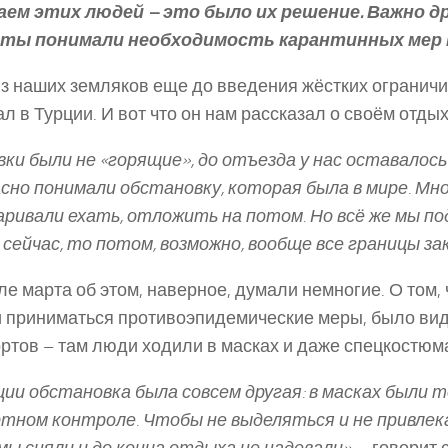
аем этих людей – это было их решение. Важно др
ты понимали необходимость карантинных мер 
з наших земляков еще до введения жёстких огранич
л в Турции. И вот что он нам рассказал о своём отдых
ки были не «горящие», до отъезда у нас оставалось
сно понимали обстановку, которая была в мире. Мно
ривали ехать, отложить на потом. Но всё же мы под
сейчас, то потом, возможно, вообще все границы за
ле марта об этом, наверное, думали немногие. О том, 
 приниматься противоэпидемические меры, было вид
ртов – там люди ходили в масках и даже спецкостюм
ции обстановка была совсем другая: в масках были 
тном контроле. Чтобы не выделяться и не привлек