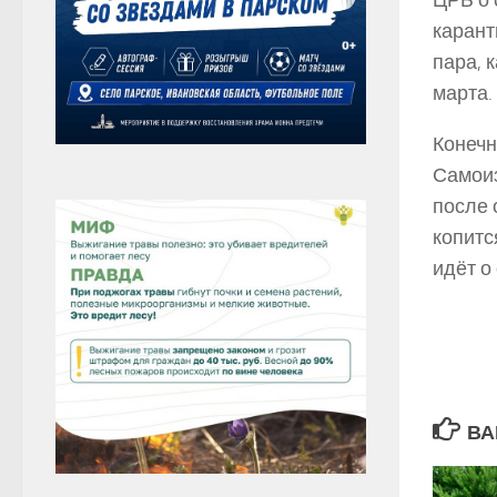
ЦРБ о 
карант
пара, 
марта.
Конечн
Самоиз
после 
копитс
идёт о
ВА