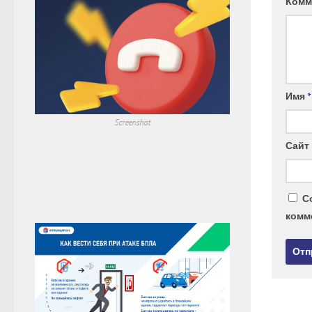
Комм
Имя
*
Screenshot
Сайт
С
комм