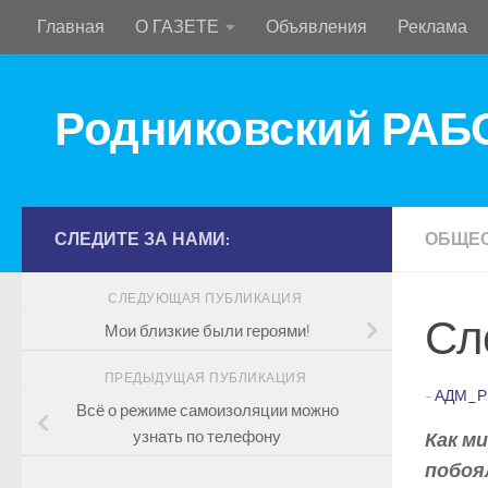
Главная
О ГАЗЕТЕ
Объявления
Реклама
Перейти к содержимому
Родниковский РА
СЛЕДИТЕ ЗА НАМИ:
ОБЩЕ
СЛЕДУЮЩАЯ ПУБЛИКАЦИЯ
Сл
Мои близкие были героями!
ПРЕДЫДУЩАЯ ПУБЛИКАЦИЯ
-
АДМ_Р
Всё о режиме самоизоляции можно
узнать по телефону
Как м
побоя