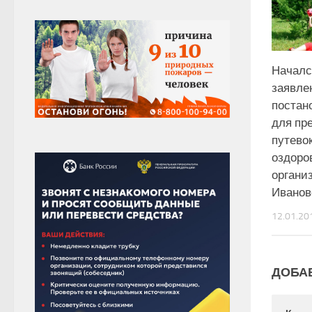
Началс
заявле
постан
для пр
путевок
оздоро
органи
Иванов
12.01.20
ДОБА