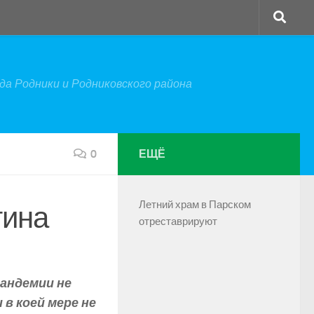
а Родники и Родниковского района
0
ЕЩЁ
Летний храм в Парском
тина
отреставрируют
пандемии не
в коей мере не