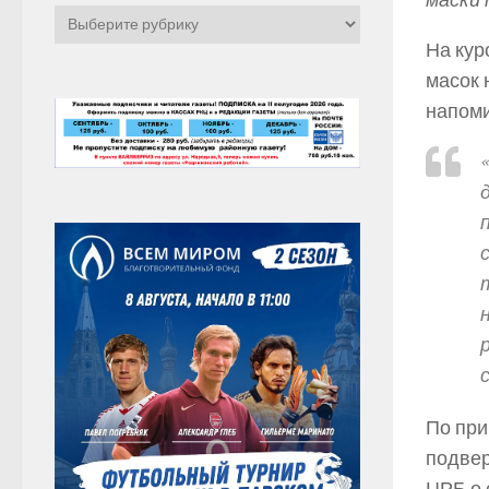
маски 
Рубрики
На кур
масок 
напоми
По при
подвер