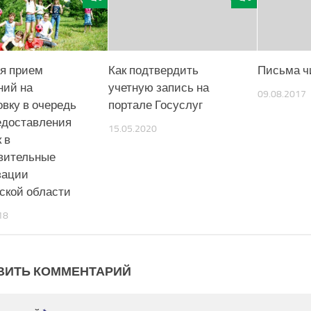
я прием
Как подтвердить
Письма ч
ний на
учетную запись на
09.08.2017
овку в очередь
портале Госуслуг
едоставления
15.05.2020
 в
вительные
зации
ской области
18
ВИТЬ КОММЕНТАРИЙ