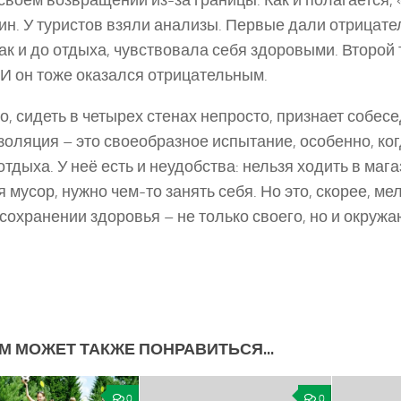
своём возвращении из-­за границы. Как и полагается, 
ин. У туристов взяли анализы. Первые дали отрицате
как и до отдыха, чувствовала себя здоровыми. Второй 
 И он тоже оказался отрицательным.
о, сидеть в четырех стенах непросто, признает собесе
оляция – это своеобразное испытание, особенно, ког
отдыха. У неё есть и неудобства: нельзя ходить в мага
я мусор, нужно чем­-то занять себя. Но это, скорее, ме
 сохранении здоровья – не только своего, но и окруж
М МОЖЕТ ТАКЖЕ ПОНРАВИТЬСЯ...
0
0