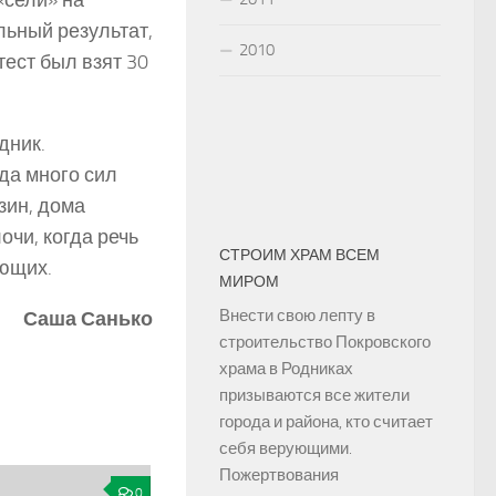
«сели» на
льный результат,
2010
тест был взят 30
дник.
да много сил
зин, дома
лочи, когда речь
СТРОИМ ХРАМ ВСЕМ
ающих.
МИРОМ
Внести свою лепту в
Саша Санько
строительство Покровского
храма в Родниках
призываются все жители
города и района, кто считает
себя верующими.
Пожертвования
0