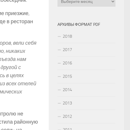
 собеседник.
ие приезжие,
оде в ресторан
АРХИВЫ ФОРМАТ PDF
2018
ов, вели себя
2017
о, никаких
тъезда нам
2016
другой с
сь в целях
2015
из всех отелей
2014
мических
2013
нтролю не
2012
естила районную
2011