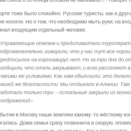
мы сняли и до конца отдыха не надевали»
, ­- говорит
орте тоже было спокойно. Русские туристы, как и друг
не носили. Но о том, что необходимо мыть руки, на вх
нал входящим отдельный человек.
«Управляющие отелем и представители туроператор
доброжелательно, говорили, что у нас тут все хорош
предпосылок на коронавирус нет. Но за три дня до о
сообщили, что отель закрывают, и всех расселяют в 
такими же условиями. Как нам объяснили, это делало
нашей же безопасности. Мы отдыхали в Алании. Там 
работали только три – остальные закрыли из эконо
соображений».
бытии в Москву наши земляки какому-­то жёсткому ко
гались. Дома семья сразу позвонила в скорую, опов