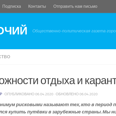
Подписка
Контакты
Отправить нам письмо
БОЧИЙ
Общественно-политическая газета город
СТВО
ожности отдыха и каран
Р
· ОПУБЛИКОВАНО
06.04.2020
· ОБНОВЛЕНО
06.04.2020
инимум рисковыми называют тех, кто в период 
лся купить путёвки в зарубежные страны. Мы ни 