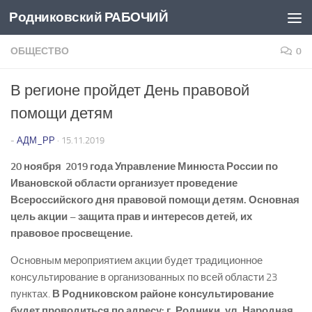
Родниковский РАБОЧИЙ
Перейти к содержимому
ОБЩЕСТВО
0
В регионе пройдет День правовой
помощи детям
-
АДМ_РР
·
15.11.2019
20 ноября 2019 года Управление Минюста России по
Ивановской области организует проведение
Всероссийского дня правовой помощи детям. Основная
цель акции – защита прав и интересов детей, их
правовое просвещение.
Основным мероприятием акции будет традиционное
консультирование в организованных по всей области 23
пунктах.
В Родниковском районе консультирование
будет проводиться по адресу: г. Родники, ул. Народная,