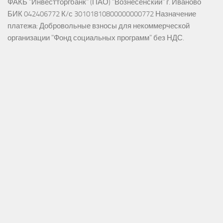
ФАКБ "Инвестторгбанк" (ПАО) "Вознесенский" г. Иваново
БИК 042406772 К/с 30101810800000000772 Назначение
платежа: Добровольные взносы для некоммерческой
организации "Фонд социальных программ" без НДС.