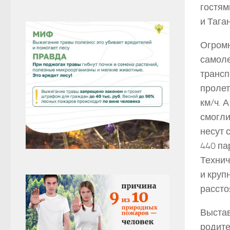
гостям
и Тага
Огромн
самоле
трансп
пролет
км/ч. 
смогли
несут 
440 па
Технич
и круп
рассто
Выстав
родите