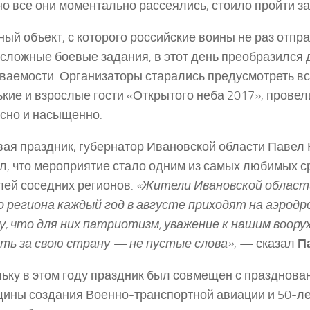
но все они моментально рассеялись, стоило пройти за
ый объект, с которого российские воины не раз отпр
сложные боевые задания, в этот день преобразился 
ваемости. Организаторы старались предусмотреть вс
кие и взрослые гости «Открытого неба 2017», провел
сно и насыщенно.
ая праздник, губернатор Ивановской области Павел 
л, что мероприятие стало одним из самых любимых 
лей соседних регионов.
«Жители Ивановской област
 региона каждый год в августе приходят на аэрод
, что для них патриотизм, уважение к нашим воору
ть за свою страну — не пустые слова»
, — сказал
П
ьку в этом году праздник был совмещен с празднова
ины создания Военно-транспортной авиации и 50-ле