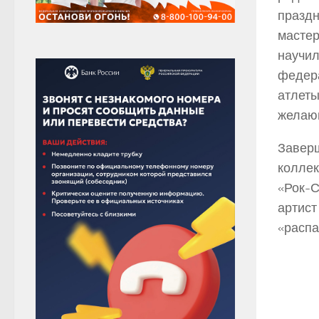
праздн
мастер
научил
федера
атлеты
желающ
Заверш
коллек
«Рок-С
артист
«распа