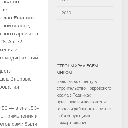
тава, по
сле
2010
слав Ефанов.
тной полосе,
ного гарнизона.
26, Ан-72,
жения и
ых модификаций.
СТРОИМ ХРАМ ВСЕМ
цвета
МИРОМ
ушек. Впервые
Внести свою лепту в
ирования
строительство Покровского
храма в Родниках
призываются все жители
 50 — в знак 50-
города и района, кто считает
го применения и
себя верующими.
Пожертвования
летов сами были