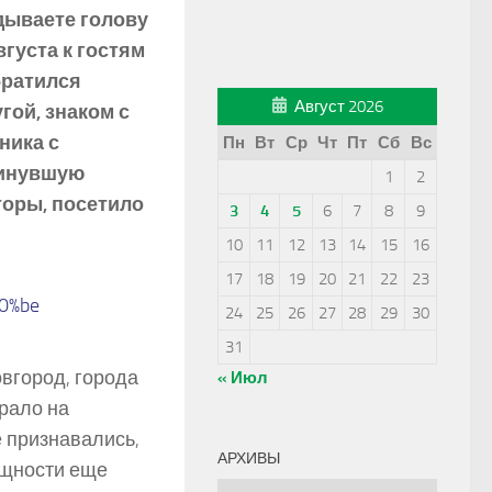
дываете голову
вгуста к гостям
братился
Август 2026
гой, знаком с
ника с
Пн
Вт
Ср
Чт
Пт
Сб
Вс
минувшую
1
2
торы, посетило
3
4
5
6
7
8
9
10
11
12
13
14
15
16
17
18
19
20
21
22
23
24
25
26
27
28
29
30
31
вгород, города
« Июл
рало на
е признавались,
АРХИВЫ
ищности еще
Архивы