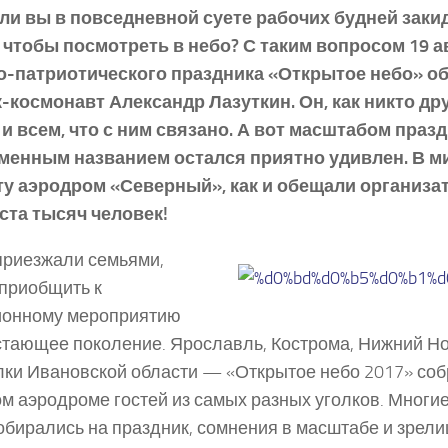
 ли вы в повседневной суете рабочих будней заки
 чтобы посмотреть в небо? С таким вопросом 19 а
о-патриотического праздника «Открытое небо» о
-космонавт Александр Лазуткин. Он, как никто дру
и всем, что с ним связано. А вот масштабом празд
менным названием остался приятно удивлен. В 
ту аэродром «Северный», как и обещали организа
ста тысяч человек!
риезжали семьями,
приобщить к
ионному мероприятию
тающее поколение. Ярославль, Кострома, Нижний Но
лки Ивановской области — «Открытое небо 2017» соб
м аэродроме гостей из самых разных уголков. Многи
обирались на праздник, сомнения в масштабе и зрел