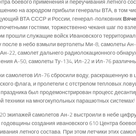
нтра боевого применения и переучивания летного сос
шению на аэродром прибыли генералы ВТА, в том чи
ующий ВТА СССР и России, генерал-полковник
Вяче
почетными гостями, торжественно чеканя шаг по взле
м прошли служащие войск Ивановского территориаль
у после в небо взмыли вертолеты Ми-8, самолеты Ан-
 Ан-22, самолет дальнего радиолокационного обнару
ения А-50, самолеты Ту-134, Ил-22 и Ил-76 различн
и самолетов Ил-76 сбросили воду, раскрашенную в 
ского флага, и пролетели с отстрелом тепловых лов
 праздника был продемонстрирован процесс десант
й техники на многокупольных парашютных системах!
20 экипажей самолетов Ан-2 выстроили в небе цифру
 годовщины создания ивановского 610 Центра боево
ивания летного состава. При этом летчики этих само