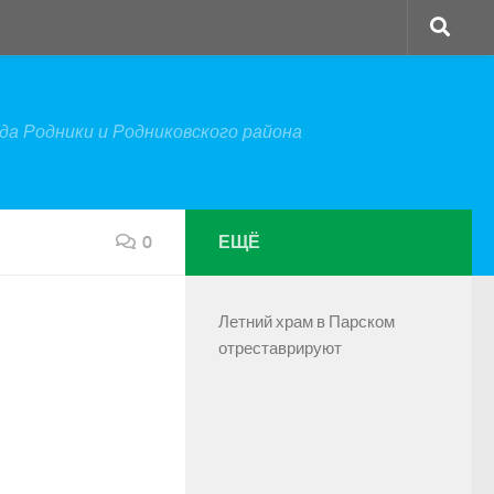
а Родники и Родниковского района
0
ЕЩЁ
Летний храм в Парском
отреставрируют