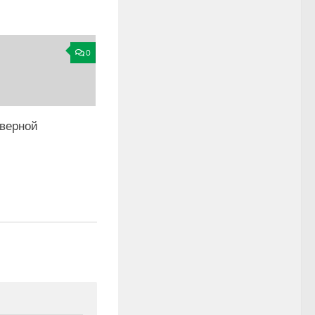
0
еверной