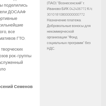
(ПАО) "Вознесенский" г.
ты поделились
Иваново БИК 042406772 К/с
ители ДОСААФ
30101810800000000772
ортивные
Назначение платежа:
 сильнейшие
Добровольные взносы для
ого, все
некоммерческой
организации "Фонд
мативов ГТО.
социальных программ" без
НДС.
 творческих
озов рок-группы
заслуженный
яло
сений Семенов