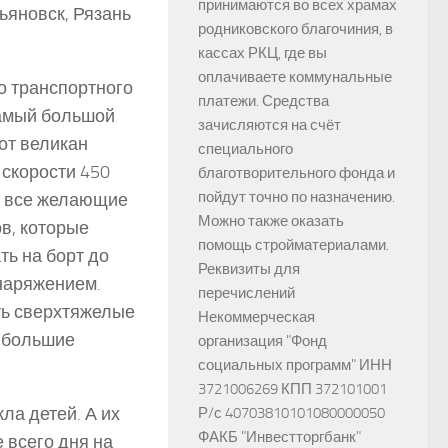
принимаются во всех храмах
ьяновск, Рязань
родниковского благочиния, в
кассах РКЦ, где вы
оплачиваете коммунальные
о транспортного
платежи. Средства
самый большой
зачисляются на счёт
от великан
специального
 скорости 450
благотворительного фонда и
пойдут точно по назначению.
и все желающие
Можно также оказать
ов, которые
помощь стройматериалами.
ть на борт до
Реквизиты для
наряжением.
перечислений
ть сверхтяжелые
Некоммерческая
о большие
организация "Фонд
социальных программ" ИНН
3721006269 КПП 372101001
ла детей. А их
Р/с 40703810101080000050
ФАКБ "Инвестторгбанк"
 всего дня на