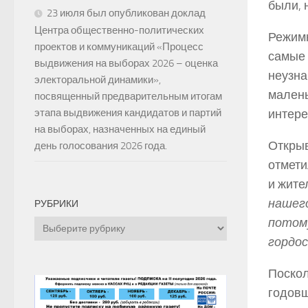
были, 
23 июля был опубликован доклад
Центра общественно-политических
Режимн
проектов и коммуникаций «Процесс
самые 
выдвижения на выборах 2026 – оценка
неузна
электоральной динамики»,
малень
посвященный предварительным итогам
интере
этапа выдвижения кандидатов и партий
на выборах, назначенных на единый
Открыв
день голосования 2026 года.
отмети
и жите
нашего
РУБРИКИ
потому
Рубрики
гордос
Поскол
годовщ