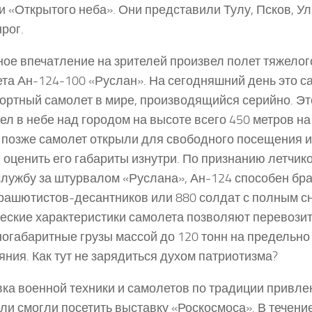
и «Открытого неба». Они представили Тулу, Псков, Ул
нрог.
ое впечатление на зрителей произвел полет тяжелог
та Ан-124-100 «Руслан». На сегодняшний день это 
ортный самолет в мире, производящийся серийно. Эт
ел в небе над городом на высоте всего 450 метров на
А позже самолет открыли для свободного посещения 
 оценить его габариты изнутри. По признанию летчик
службу за штурвалом «Руслана», Ан-124 способен бра
рашютистов-десантников или 880 солдат с полным с
еские характеристики самолета позволяют перевози
ногабаритные грузы массой до 120 тонн на предельн
яния. Как тут не зарядиться духом патриотизма?
ка военной техники и самолетов по традиции привлек
ли смогли посетить выставку «Роскосмоса». В течение