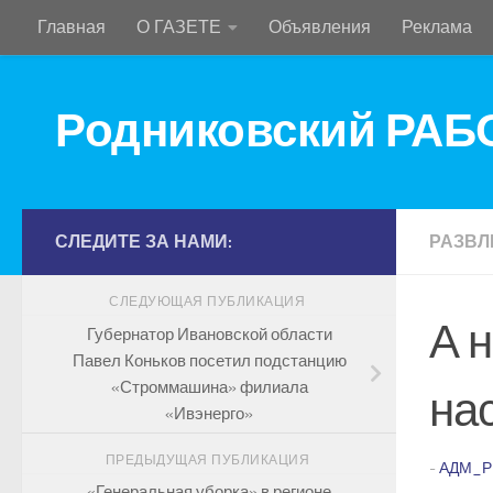
Главная
О ГАЗЕТЕ
Объявления
Реклама
Перейти к содержимому
Родниковский РА
СЛЕДИТЕ ЗА НАМИ:
РАЗВЛ
СЛЕДУЮЩАЯ ПУБЛИКАЦИЯ
А 
Губернатор Ивановской области
Павел Коньков посетил подстанцию
«Строммашина» филиала
на
«Ивэнерго»
ПРЕДЫДУЩАЯ ПУБЛИКАЦИЯ
-
АДМ_Р
«Генеральная уборка» в регионе