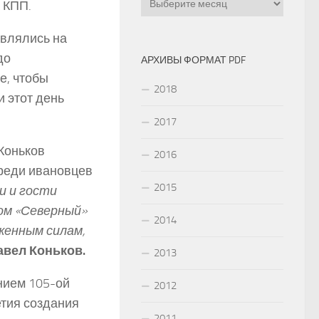
 КПП.
авлялись на
до
АРХИВЫ ФОРМАТ PDF
е, чтобы
2018
и этот день
2017
Коньков
2016
среди ивановцев
2015
и и гости
ром «Северный»
2014
женным силам,
авел Коньков.
2013
нием 105-ой
2012
тия создания
2011