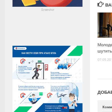
ВА
Screenshot
Молоде
шутить
07.05.20
ДОБА
Комм