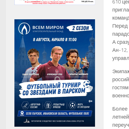
610 це
пригла
команд
Перед 
парадо
А сраз
Ан-12,
управл
Экипаж
россий
гостям
военно
Более 
летней
переуч