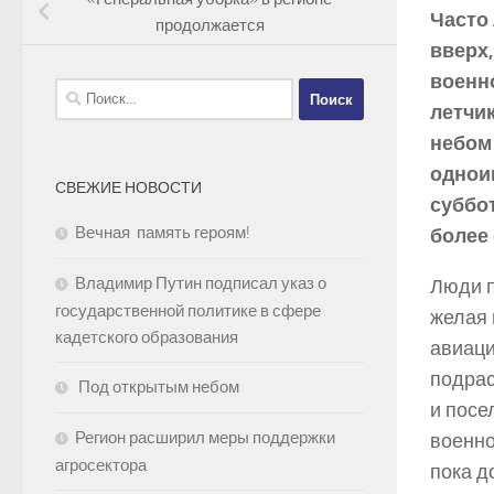
Часто
продолжается
вверх,
военн
Найти:
летчик
небом 
однои
СВЕЖИЕ НОВОСТИ
суббо
Вечная память героям!
более 
Владимир Путин подписал указ о
Люди п
государственной политике в сфере
желая 
кадетского образования
авиац
подрас
Под открытым небом
и посе
Регион расширил меры поддержки
военно
агросектора
пока д