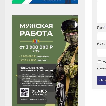
Имя
*
Сайт
С
комм