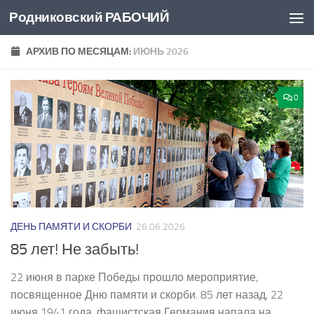
Родниковский РАБОЧИЙ
Перейти к содержимому
АРХИВ ПО МЕСЯЦАМ:
ИЮНЬ 2026
0
ДЕНЬ ПАМЯТИ И СКОРБИ
26.06.2026
85 лет! Не забыть!
22 июня в парке Победы прошло мероприятие,
посвященное Дню памяти и скорби. 85 лет назад, 22
июня 1941 года, фашистская Германия напала на