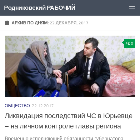
Родниковский РАБОЧИЙ
Перейти к содержимому
АРХИВ ПО ДНЯМ:
22 ДЕКАБРЯ, 2017
0
ОБЩЕСТВО
22.12.2017
Ликвидация последствий ЧС в Юрьевце
– на личном контроле главы региона
Временно исполняющий обязанности губернатора