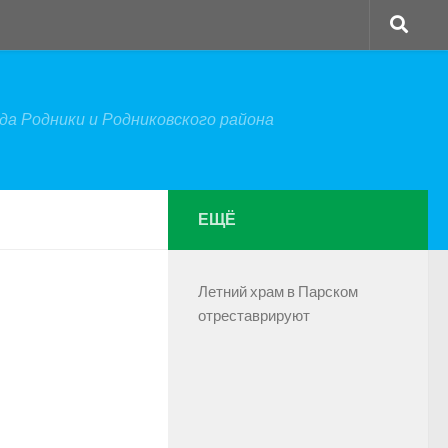
а Родники и Родниковского района
ЕЩЁ
Летний храм в Парском
отреставрируют