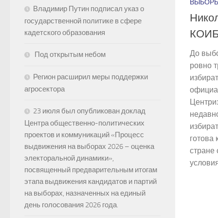
ВЫБОР
Владимир Путин подписал указ о
Никол
государственной политике в сфере
КОИБ
кадетского образования
До выбо
Под открытым небом
ровно т
Регион расширил меры поддержки
избира
агросектора
официа
Центри
23 июля был опубликован доклад
недавно
Центра общественно-политических
избира
проектов и коммуникаций «Процесс
готова 
выдвижения на выборах 2026 – оценка
стране
электоральной динамики»,
условия.
посвященный предварительным итогам
этапа выдвижения кандидатов и партий
на выборах, назначенных на единый
день голосования 2026 года.