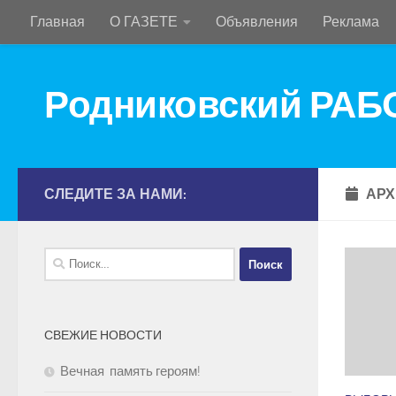
Главная
О ГАЗЕТЕ
Объявления
Реклама
Перейти к содержимому
Родниковский РА
СЛЕДИТЕ ЗА НАМИ:
АРХ
Найти:
СВЕЖИЕ НОВОСТИ
Вечная память героям!