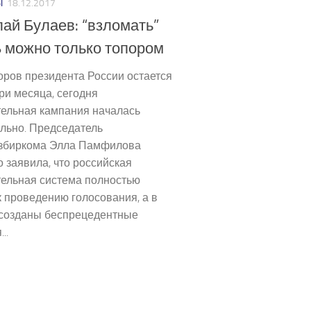
Ы
18.12.2017
ай Булаев: “взломать”
 можно только топором
ров президента России остается
ри месяца, сегодня
тельная кампания началась
льно. Председатель
збиркома Элла Памфилова
 заявила, что российская
тельная система полностью
к проведению голосования, а в
 созданы беспрецедентные
..