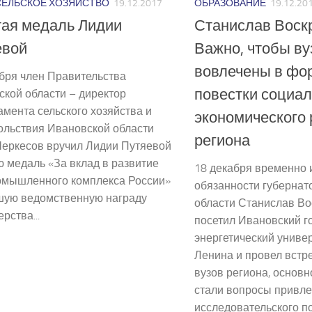
ОБРАЗОВАНИЕ
19.12.20
СЕЛЬСКОЕ ХОЗЯЙСТВО
19.12.2017
Станислав Воск
тая медаль Лидии
Важно, чтобы в
евой
вовлечены в фо
бря член Правительства
повестки социал
кой области – директор
мента сельского хозяйства и
экономического 
ольствия Ивановской области
региона
Черкесов вручил Лидии Путяевой
 медаль «За вклад в развитие
18 декабря временно
омышленного комплекса России»
обязанности губернат
ую ведомственную награду
области Станислав Во
рства...
посетил Ивановский г
энергетический универ
Ленина и провел встр
вузов региона, основн
стали вопросы привле
исследовательского п