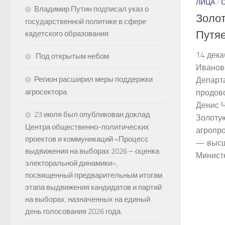
ЛИЦА
/
Владимир Путин подписал указ о
Золо
государственной политике в сфере
Путя
кадетского образования
14 дека
Под открытым небом
Ивановс
Регион расширил меры поддержки
Департа
агросектора
продов
Денис 
23 июля был опубликован доклад
Золотую
Центра общественно-политических
агропр
проектов и коммуникаций «Процесс
— высш
выдвижения на выборах 2026 – оценка
Министе
электоральной динамики»,
посвященный предварительным итогам
этапа выдвижения кандидатов и партий
на выборах, назначенных на единый
день голосования 2026 года.