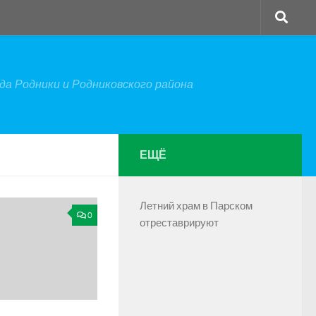
а Родники и Родниковского района
ЕЩЁ
Летний храм в Парском
0
отреставрируют