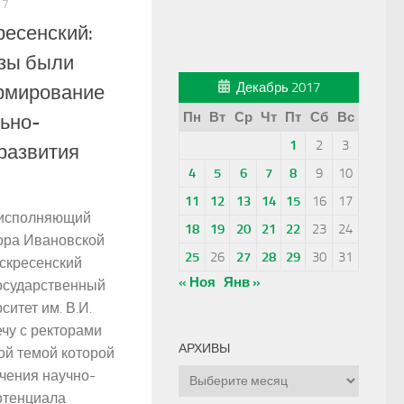
17
ресенский:
узы были
Декабрь 2017
рмирование
Пн
Вт
Ср
Чт
Пт
Сб
Вс
ьно-
1
2
3
развития
4
5
6
7
8
9
10
11
12
13
14
15
16
17
 исполняющий
18
19
20
21
22
23
24
ора Ивановской
25
26
27
28
29
30
31
скресенский
« Ноя
Янв »
осударственный
ситет им. В.И.
ечу с ректорами
АРХИВЫ
ой темой которой
чения научно-
Архивы
отенциала