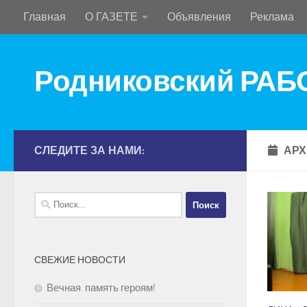
Главная
О ГАЗЕТЕ
Объявления
Реклама
Перейти к содержимому
Родниковский РА
СЛЕДИТЕ ЗА НАМИ:
АРХ
Найти:
СВЕЖИЕ НОВОСТИ
Вечная память героям!