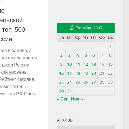
17
ые
новской
Октябрь 2017
 топ-500
Пн
Вт
Ср
Чт
Пт
Сб
Вс
ссии
1
ода Иваново, а
2
3
4
5
6
7
8
дняя школа вошли
9
10
11
12
13
14
15
х школ России,
кий уровень
16
17
18
19
20
21
22
Рейтинг сегодня, 4
23
24
25
26
27
28
29
 заместитель
30
31
ельства РФ Ольга
« Сен
Ноя »
АРХИВЫ
Архивы