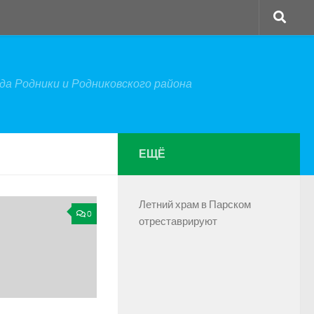
а Родники и Родниковского района
ЕЩЁ
Летний храм в Парском
0
отреставрируют