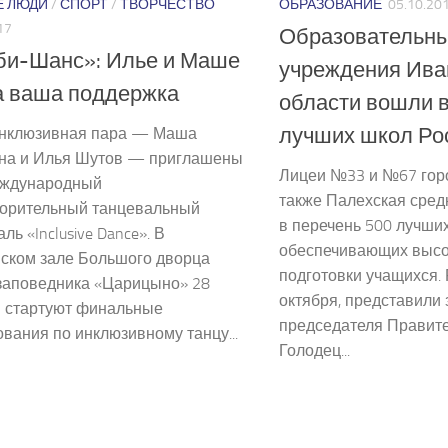
ОБРАЗОВАНИЕ
05.10.20
 ЛЮДИ
/
СПОРТ
/
ТВОРЧЕСТВО
17
Образовательн
би-Шанс»: Илье и Маше
учреждения Ива
а ваша поддержка
области вошли в
лучших школ Ро
нклюзивная пара — Маша
на и Илья Шутов — приглашены
Лицеи №33 и №67 гор
еждународный
также Палехская сре
ворительный танцевальный
в перечень 500 лучши
ль «Inclusive Dance». В
обеспечивающих высо
вском зале Большого дворца
подготовки учащихся. 
заповедника «Царицыно» 28
октября, представили
я стартуют финальные
председателя Правит
вания по инклюзивному танцу...
Голодец...