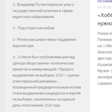
ОСОБЫЕ
Владимир Путин подписал указ о
05.10.20
государственной политике в сфере
«Хоб
кадетского образования
нужн
Под открытым небом
Наша и
Регион расширил меры поддержки
Пелеви
агросектора
на V М
благот
23 июля был опубликован доклад
фестива
Центра общественно-политических
Казако
проектов и коммуникаций «Процесс
Музея-
выдвижения на выборах 2026 – оценка
октябр
электоральной динамики»,
соревно
посвященный предварительным итогам
этапа выдвижения кандидатов и партий
на выборах, назначенных на единый
день голосования 2026 года.