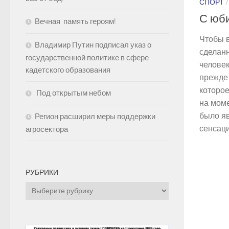
СПОРТ
С юби
Вечная память героям!
Чтобы 
Владимир Путин подписал указ о
сделанн
государственной политике в сфере
челове
кадетского образования
прежде 
которо
Под открытым небом
на моме
было я
Регион расширил меры поддержки
сенсаци
агросектора
РУБРИКИ
Рубрики