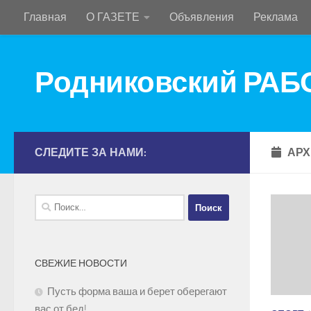
Главная
О ГАЗЕТЕ
Объявления
Реклама
Перейти к содержимому
Родниковский РА
СЛЕДИТЕ ЗА НАМИ:
АРХ
Найти:
СВЕЖИЕ НОВОСТИ
Пусть форма ваша и берет оберегают
вас от бед!