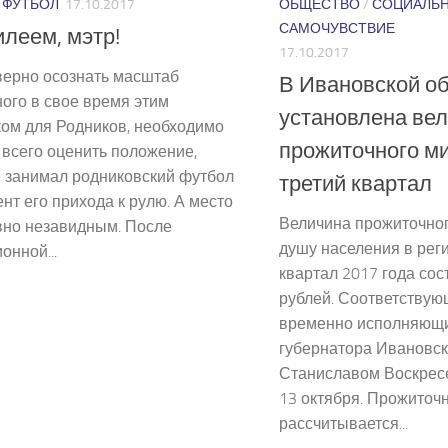
/
ФУТБОЛ
17.10.2017
ОБЩЕСТВО
/
СОЦИАЛЬ
САМОЧУВСТВИЕ
леем, мэтр!
17.10.2017
верно осознать масштаб
В Ивановской о
ого в свое время этим
установлена ве
ком для Родников, необходимо
прожиточного м
всего оценить положение,
е занимал родниковский футбол
третий квартал
нт его прихода к рулю. А место
Величина прожиточно
вно незавидным. После
душу населения в реги
онной...
квартал 2017 года со
рублей. Соответствую
временно исполняющи
губернатора Ивановск
Станиславом Воскресе
13 октября. Прожито
рассчитывается...