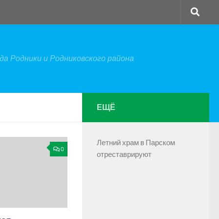
а Родники и Родниковского района
ЕЩЁ
Летний храм в Парском
0
отреставрируют