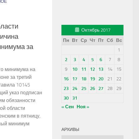
НОЕ
бласти
Октябрь 2017
личина
Пн
Вт
Ср
Чт
Пт
Сб
Вс
инимума за
1
2
3
4
5
6
7
8
го минимума на
9
10
11
12
13
14
15
оне за третий
16
17
18
19
20
21
22
ставила 10145
23
24
25
26
27
28
29
щий указ подписан
30
31
м обязанности
« Сен
Ноя »
ой области
нским в пятницу,
чный минимум
АРХИВЫ
Архивы