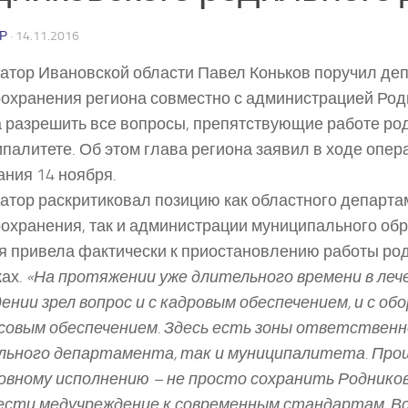
Р
·
14.11.2016
атор Ивановской области Павел Коньков поручил де
охранения региона совместно с администрацией Род
 разрешить все вопросы, препятствующие работе ро
палитете. Об этом глава региона заявил в ходе опер
ния 14 ноября.
атор раскритиковал позицию как областного департа
охранения, так и администрации муниципального обр
я привела фактически к приостановлению работы ро
ах.
«На протяжении уже длительного времени в леч
ении зрел вопрос и с кадровым обеспечением, и с обо
совым обеспечением. Здесь есть зоны ответственн
льного департамента, так и муниципалитета. Про
овному исполнению – не просто сохранить Родников
ести медучреждение к современным стандартам. Вс