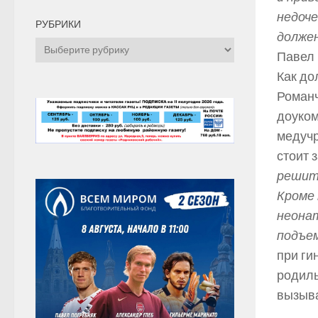
недоче
РУБРИКИ
должен
Рубрики
Павел 
Как до
Романч
доуком
медучр
стоит 
решить
Кроме 
неонат
подъе
при ги
родиль
вызыва