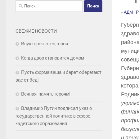
Найти:
-
АДМ_Р
Губерн
СВЕЖИЕ НОВОСТИ
здраво
района
Внук героя, отец героя
муници
Когда двор становится домом
совеща
Губерн
Пусть форма ваша и берет оберегают
здраво
вас от бед!
котора
Родник
Вечная память героям!
учрежд
Владимир Путин подписал указ о
финан
государственной политике в сфере
профи
кадетского образования
безусл
и прив