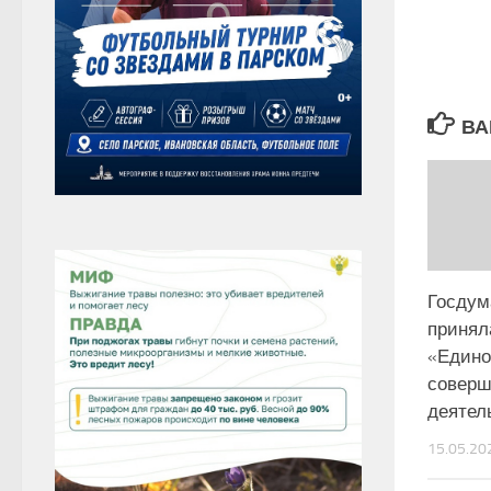
ВА
Госдум
принял
«Едино
совер
деятел
15.05.20