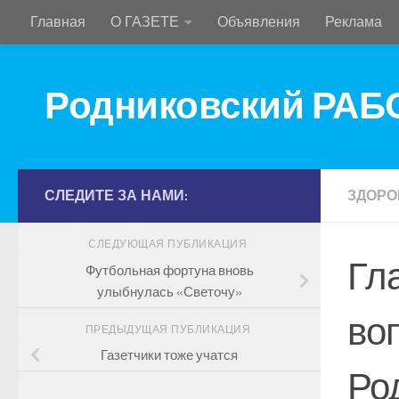
Главная
О ГАЗЕТЕ
Объявления
Реклама
Перейти к содержимому
Родниковский РА
СЛЕДИТЕ ЗА НАМИ:
ЗДОРО
СЛЕДУЮЩАЯ ПУБЛИКАЦИЯ
Гл
Футбольная фортуна вновь
улыбнулась «Светочу»
во
ПРЕДЫДУЩАЯ ПУБЛИКАЦИЯ
Газетчики тоже учатся
Ро