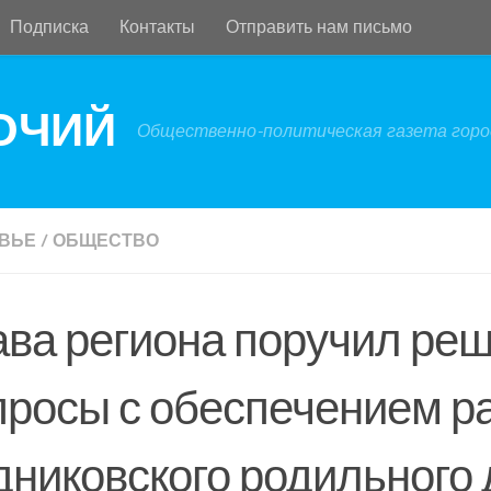
Подписка
Контакты
Отправить нам письмо
БОЧИЙ
Общественно-политическая газета город
ВЬЕ
/
ОБЩЕСТВО
ава региона поручил реш
просы с обеспечением р
дниковского родильного