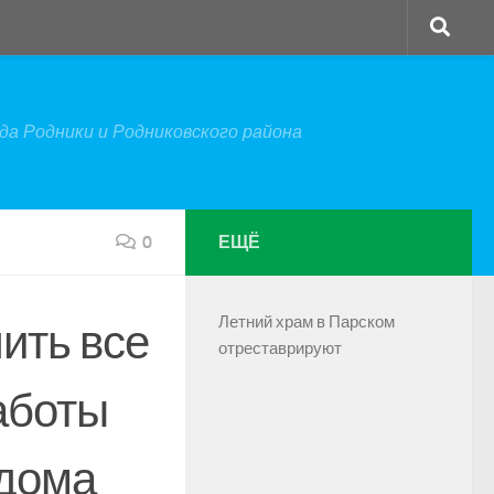
а Родники и Родниковского района
0
ЕЩЁ
Летний храм в Парском
ить все
отреставрируют
аботы
 дома