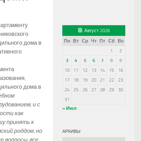
партаменту
Август 2026
никовского
Пн
Вт
Ср
Чт
Пт
Сб
Вс
дильного дома в
1
2
ативного
3
4
5
6
7
8
9
мента
10
11
12
13
14
15
16
азования,
17
18
19
20
21
22
23
дильного дома в
24
25
26
27
28
29
30
ебном
31
рудованием, и с
« Июл
ости как
шу принять к
ский роддом, но
АРХИВЫ
е вопросы, все
Архивы