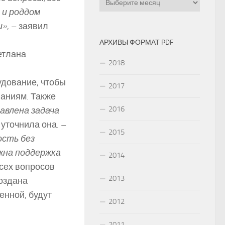
 и роддом
и»
, – заявил
АРХИВЫ ФОРМАТ PDF
етлана
2018
удование, чтобы
2017
ваниям. Также
2016
авлена задача
 уточнила она. –
2015
ость без
жна поддержка
2014
сех вопросов
2013
оздана
енной, будут
2012
2011