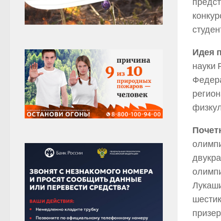
предст
конкур
студен
Идея 
науки 
Федера
регион
физкул
Почет
олимпи
двукра
олимпи
Лукаши
шестик
призер