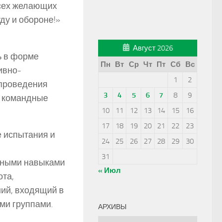
сех желающих
ду и обороне!»
Август 2026
ь в форме
Пн
Вт
Ср
Чт
Пт
Сб
Вс
ивно-
1
2
 проведения
3
4
5
6
7
8
9
е командные
10
11
12
13
14
15
16
17
18
19
20
21
22
23
е испытания и
24
25
26
27
28
29
30
31
дными навыками
« Июл
ота,
ний, входящий в
ми группами.
АРХИВЫ
Архивы