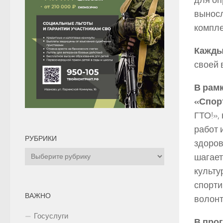
для оп
выносл
компле
Кажды
своей 
В рам
«Спорт
ГТО!»,
работ 
РУБРИКИ
здоров
Рубрики
шагает
культу
спорти
ВАЖНО
волонт
Госуслуги
В про