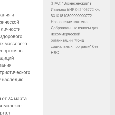
(ПАО) "Вознесенский" г.
Иваново БИК 042406772 К/с
ания и
30101810800000000772
изической
Назначение платежа:
Добровольные взносы для
 личности,
некоммерческой
 здорового
организации "Фонд
ях массового
социальных программ" без
спортом по
НДС.
адиций
тания
триотического
му наследию
и
от 24 марта
 комплексе
ортал