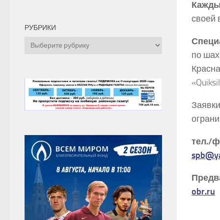
Кажды
своей 
РУБРИКИ
Специ
Рубрики
по шах
Красна
«Quiks
Заявки
ограни
тел./ф
spb
@
y
Предв
obr
.
ru