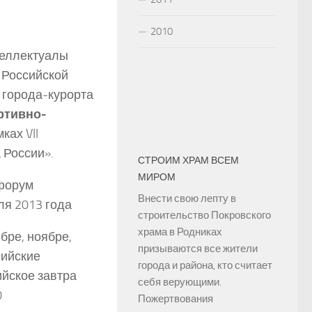
2010
теллектуалы
 Российской
 города-курорта
ртивно-
ках VII
 России».
СТРОИМ ХРАМ ВСЕМ
МИРОМ
 форум
Внести свою лепту в
ля 2013 года
строительство Покровского
храма в Родниках
ябре, ноябре,
призываются все жители
сийские
города и района, кто считает
йское завтра
себя верующими.
0
Пожертвования