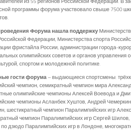
авителей из 55 регионов Российской Федерации. В з
сной программы форума участвовало свыше 7500 шк
тов.
проведения Форума нашла поддержку
Министерств
Российской Федерации, Министерства спорта Россий
ции фристайла России, администрации города-курор
альных олимпийских советов и органов управления 
ьтурой, спортом и молодежной политике.
ные гости форума
– выдающиеся спортсмены: трёх
йский чемпион, семикратный чемпион мира Александ
тные олимпийские чемпионы Алексей Воевода и Дми
йские чемпионы Асланбек Хуштов, Андрей Чемеркин
н, шестикратный чемпион Паралимпийских игр Алек
ратный чемпион Паралимпийских игр Сергей Шилов,
 по дзюдо Паралимпийских игр в Лондоне, многократ