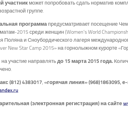
й участник
может попробовать сдать норматив комп
возрастной группе.
альная программа
предусматривает посещение Че
матам-2015 среди женщин (Women’s World Championship
я Поляна и Сноубордического лагеря международно
ilver New Star Camp 2015» на горнолыжном курорте «Го
 на участие направлять
до 15 марта 2015 года.
Колич
чено.
акс (812) 4383017
,
«горячая линия» (968)1863095, е-
andex
.
ru
арительная (электронная регистрация) на сайте
w