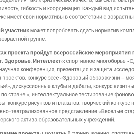
ределения таких физических качеств, как сила, быстр
ивость, гибкость и координация. Каждый вид испыта
кс имеет свои нормативы в соответствии с возрастны
й участник
может попробовать сдать норматив комп
возрастной группе.
ках проекта пройдут всероссийские мероприятия 
. Здоровье. Интеллект»:
спортивное многоборье «
 научная конференция, презентация и защита исслед
и проектов, конкурс эссе «Здоровый образ жизни – м
ья!», дискуссионные клубы и дебаты, конкурс визитн
 по стране!», интеллектуальное тестирование фоново
ры, конкурс рисунков и плакатов, творческий конкурс 
вно-театрализованное представление «Веселые ста
ерского актива образовательных учреждений.
грамме проекта:
шахматный турнир, военно-спорти