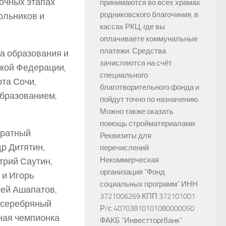
аочных этапах
принимаются во всех храмах
родниковского благочиния, в
ольников и
кассах РКЦ, где вы
оплачиваете коммунальные
платежи. Средства
а образования и
зачисляются на счёт
ской Федерации,
специального
та Сочи,
благотворительного фонда и
образованием,
пойдут точно по назначению.
Можно также оказать
помощь стройматериалами.
кратный
Реквизиты для
р Дитятин,
перечислений
Некоммерческая
трий Саутин,
организация "Фонд
 и Игорь
социальных программ" ИНН
сей Ашапатов,
3721006269 КПП 372101001
 серебряный
Р/с 40703810101080000050
ная чемпионка
ФАКБ "Инвестторгбанк"