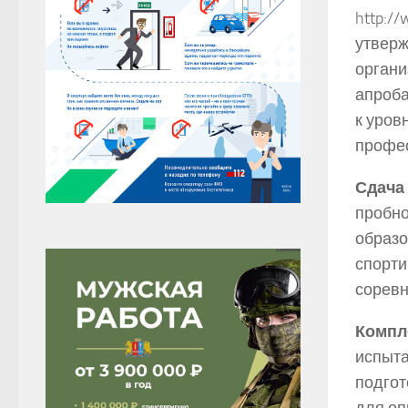
http:/
утверж
органи
апроба
к уров
профес
Сдача
пробно
образо
спорти
соревн
Компл
испыта
подгот