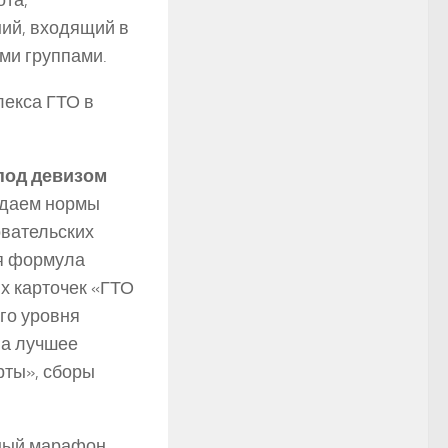
ота,
ний, входящий в
ми группами.
лекса ГТО в
под девизом
Сдаем нормы
овательских
оя формула
ых карточек «ГТО
го уровня
на лучшее
рты», сборы
вный марафон