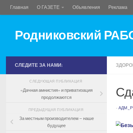
Главная
О ГАЗЕТЕ
Объявления
Реклама
Перейти к содержимому
Родниковский РА
СЛЕДИТЕ ЗА НАМИ:
ЗДОРО
СЛЕДУЮЩАЯ ПУБЛИКАЦИЯ
Сд
«Дачная амнистия» и приватизация
продолжаются
-
АДМ_Р
ПРЕДЫДУЩАЯ ПУБЛИКАЦИЯ
За местным производителем – наше
будущее