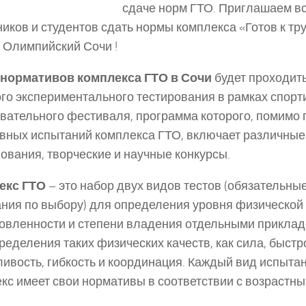
сдаче норм ГТО. Приглашаем в
иков и студентов сдать нормы комплекса «Готов к тру
в Олимпийский Сочи !
 нормативов комплекса ГТО в Сочи
будет проходит
го экспериментального тестирования в рамках спорт
вательного фестиваля, программа которого, помимо
вных испытаний комплекса ГТО, включает различны
ования, творческие и научные конкурсы.
екс ГТО
– это набор двух видов тестов (обязательны
ния по выбору) для определения уровня физической
овленности и степени владения отдельными прикла
ределения таких физических качеств, как сила, быстр
ивость, гибкость и координация. Каждый вид испыта
кс имеет свои нормативы в соответствии с возрастны