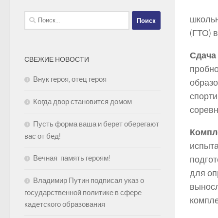
Найти:
школьн
(ГТО) 
Сдача
СВЕЖИЕ НОВОСТИ
пробно
Внук героя, отец героя
образо
спорти
Когда двор становится домом
соревн
Пусть форма ваша и берет оберегают
Компл
вас от бед!
испыта
Вечная память героям!
подгот
для оп
Владимир Путин подписал указ о
выносл
государственной политике в сфере
компле
кадетского образования