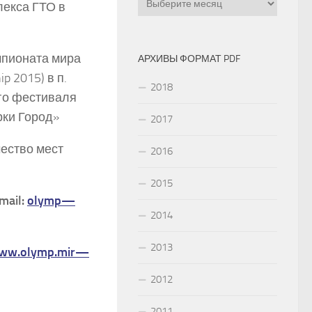
лекса ГТО в
мпионата мира
АРХИВЫ ФОРМАТ PDF
 2015) в п.
2018
го фестиваля
рки Город»
2017
ество мест
2016
2015
mail
:
olymp
—
2014
2013
ww
.
olymp
.
mir
—
2012
2011