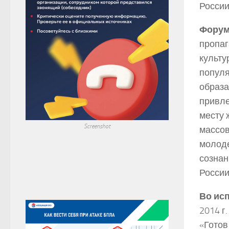
России
Форум
пропаг
культу
популя
образа
привле
месту 
Screenshot
массов
молоде
сознан
России
Во ис
2014 г
«Готов