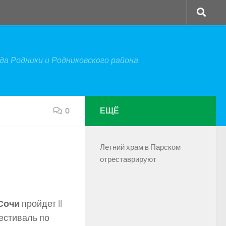
а Родники и Родниковского района
0
ЕЩЁ
Летний храм в Парском
отреставрируют
 Сочи
пройдет II
естиваль по