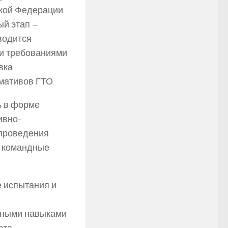
йской Федерации
ый этап –
водится
и требованиями
вка
мативов ГТО.
ь в форме
ивно-
 проведения
е командные
е испытания и
дными навыками