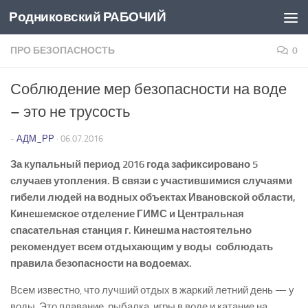
Родниковский РАБОЧИЙ
Перейти к содержимому
ПРО БЕЗОПАСНОСТЬ
0
Соблюдение мер безопасности на воде
– это не трусость
-
АДМ_РР
·
06.07.2016
За купальный период 2016 года зафиксировано 5
случаев утопления. В связи с участившимися случаями
гибели людей на водных объектах Ивановской области,
Кинешемское отделение ГИМС и Центральная
спасательная станция г. Кинешма настоятельно
рекомендует всем отдыхающим у воды соблюдать
правила безопасности на водоемах.
Всем известно, что лучший отдых в жаркий летний день — у
воды. Это плавание, рыбалка, игры в воде и катание на