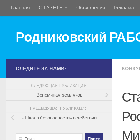
Главная
О ГАЗЕТЕ
Объявления
Реклама
Перейти к содержимому
Родниковский РА
СЛЕДИТЕ ЗА НАМИ:
КОНКУ
СЛЕДУЮЩАЯ ПУБЛИКАЦИЯ
Ст
Вспоминая земляков
ПРЕДЫДУЩАЯ ПУБЛИКАЦИЯ
Ро
«Школа безопасности» в действии
Ми
Найти: