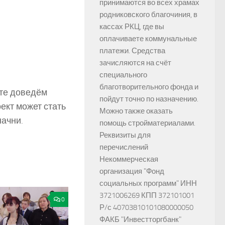
принимаются во всех храмах
родниковского благочиния, в
кассах РКЦ, где вы
оплачиваете коммунальные
платежи. Средства
зачисляются на счёт
специального
благотворительного фонда и
сте доведём
пойдут точно по назначению.
оект может стать
Можно также оказать
начни.
помощь стройматериалами.
Реквизиты для
перечислений
Некоммерческая
организация "Фонд
социальных программ" ИНН
3721006269 КПП 372101001
0
Р/с 40703810101080000050
ФАКБ "Инвестторгбанк"