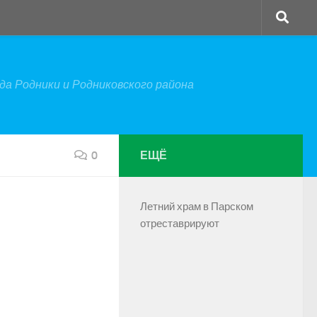
а Родники и Родниковского района
0
ЕЩЁ
Летний храм в Парском
отреставрируют