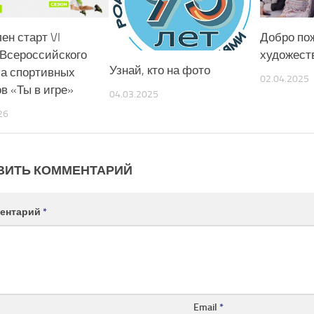
ен старт VI
Добро по
 Всероссийского
художест
Узнай, кто на фото
са спортивных
02.04.2025
в «Ты в игре»
04.03.2025
26
ВИТЬ КОММЕНТАРИЙ
ентарий
*
Email
*