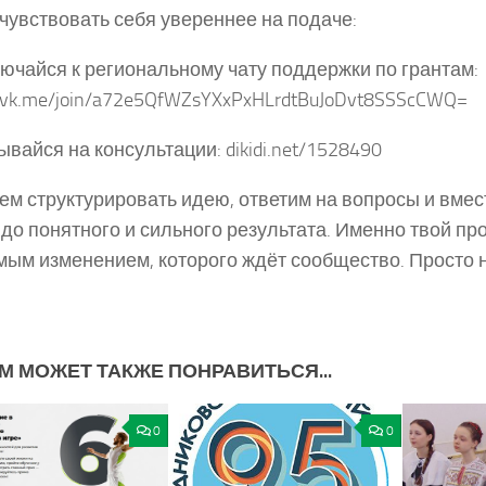
чувствовать себя увереннее на подаче:
ючайся к региональному чату поддержки по грантам:
//vk.me/join/a72e5QfWZsYXxPxHLrdtBuJoDvt8SSScCWQ=
ывайся на консультации: dikidi.net/1528490
м структурировать идею, ответим на вопросы и вме
 до понятного и сильного результата. Именно твой пр
мым изменением, которого ждёт сообщество. Просто 
М МОЖЕТ ТАКЖЕ ПОНРАВИТЬСЯ...
0
0