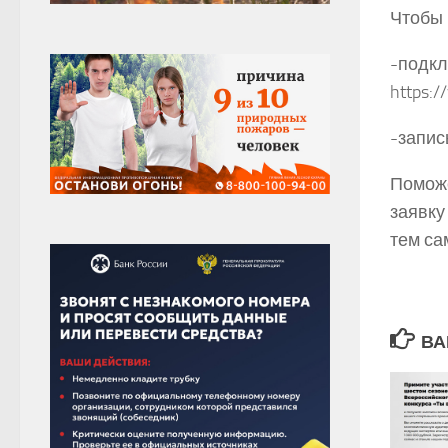
Чтобы 
-подкл
https:
-запис
Поможе
заявку
тем са
ВА