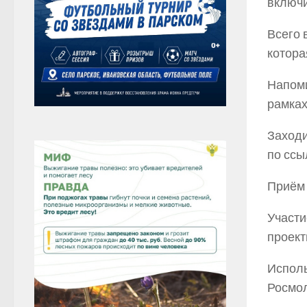
включи
Всего 
котора
Напоми
рамках
Заходи
по сс
Приём 
Участи
проект
Исполь
Росмол