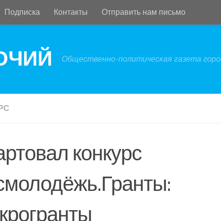
Подписка
Контакты
Отправить нам письмо
БОЧИЙ
Общественно-политическая газета город
РС
артовал конкурс
смолодёжь.Гранты:
крогранты