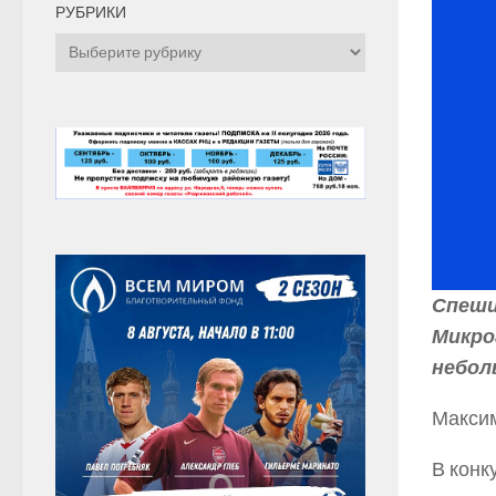
РУБРИКИ
Рубрики
Спеши
Микро
небол
Максим
В конк