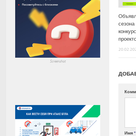
Объявл
сезона
конкур
проекто
20.02.20
Screenshot
ДОБА
Комм
Имя
*