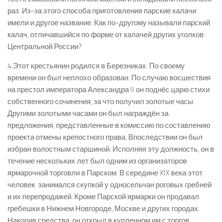
раз. Из­-за этого способа приготовления парские калачи
имели и другое название. Как по­-другому называли парский
калач, отличавшийся по форме от калачей других уголков
Центральной России?
4.Этот крестьянин родился в Березниках. По своему
времени он был неплохо образован. По случаю восшествия
на престол императора Александра II он поднёс царю стихи
собственного сочинения, за что получил золотые часы.
Другими золотыми часами он был награждён за
предложения, представленные в комиссию по составлению
проекта отмены крепостного права. Впоследствии он был
избран волостным старшиной. Исполняя эту должность, он в
течение нескольких лет был одним из организаторов
ярмарочной торговли в Парском. В середине XIX века этот
человек занимался скупкой у односельчан роговых гребней
и их перепродажей. Кроме Парской ярмарки он продавал
гребешки в Нижнем Новгороде, Москве и других городах.
Накопив средства, он открыл в купленном им с торгов