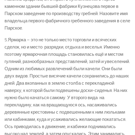
каменном здании бывшей фабрики Кузнецова первое в
Парском заведение по производству гребней. Назовите имя
владельца первого фабричного гребенного заведения в селе
Парское.
5.Ярмарка – это не только место торговли и всяческих
сделок, но и место разрядки, отдыха и веселья. Именно
поэтому ярмарочная площадь становилась ещё и местом
гуляний, разнообразных представлений, затей и увеселений.
Одним из любимых развлечений были качели. Они были
двух видов. Простые висячие качели сохранились до наших
дней. Два вкопанных в землю столба с перекладиной
наверху, к которой были подвешены доски-­сиденья. На них
нужно было качаться самому. У второго вида ­ на
перекладину, как на вращающуюся ось, насаживались
деревянные крестовины с подвешенными к ним люльками
или кабинками, куда и усаживались желающие покататься.
Ось приводилась в движение, и кабинки поднимались
высоко над землей, а затем опускались. Этим занимались