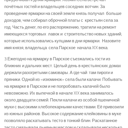
почётных гостей и владельцев соседних вотчин. За
проведение ярмарки на своей земле князь получал больше
доходов, чем собирал оброчной платы с крестьян села за
год. Часть денег, по его распоряжению, тратили на ремонт
имеющихся торговых лавок и строительство новых зданий,
которые использовались купцами в дни ярмарки. Назовите
имя князя, владельца села Парское начала XIX века.
3.Ежегодно на ярмарку в Парское съезжались гости из
ближних и дальних мест. Целый день в крестьянских домах
держали разогретыми самовары. А где чай ­ там пироги и
пряники. Одной из «изюминок» села были калачи. Побывать
на ярмарке в Парском и не попробовать калачей было
невозможно. Их выпечкой в начале XIX века занималось
около двадцати семей. Пекли калачи из особой пшеничной
муки с высокими хлебопекарными качествами. Её привозили
из южных районов. Высокое содержание клейковины в муке
позволяло раскатывать тесто в тонкий блин. Раскатанное
тесто смазывали льняным маслом и складывали несколько