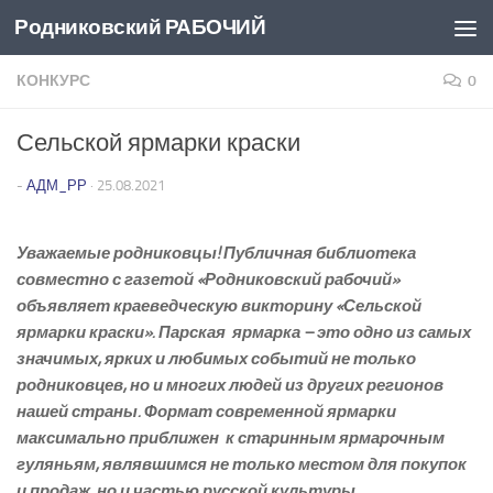
Родниковский РАБОЧИЙ
Перейти к содержимому
КОНКУРС
0
Сельской ярмарки краски
-
АДМ_РР
·
25.08.2021
Уважаемые родниковцы! Публичная библиотека
совместно с газетой «Родниковский рабочий»
объявляет краеведческую викторину «Сельской
ярмарки краски». Парская ярмарка – это одно из самых
значимых, ярких и любимых событий не только
родниковцев, но и многих людей из других регионов
нашей страны. Формат современной ярмарки
максимально приближен к старинным ярмарочным
гуляньям, являвшимся не только местом для покупок
и продаж, но и частью русской культуры.