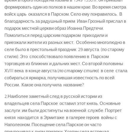
время второго похода на Казань в 1549­ 1550 гг. он приказал
формировать один из полков в нашем крае. Во время смотра
войск царь оказался в Парском. Село ему понравилось. В
благодарность за радушный прием Иван Грозный прислал в
подарок местной церкви образ Иоанна Предтечи.
Помолиться перед царским подарком приходили и
приезжали жители из разных мест. Особенно многолюдно в
селе было в престольный праздник ­ 29 августа (по старому
стилю). Это способствовало появлению в Парском
торговцев из ближних и дальних мест. Со второй половины
ХVIII века в конце августа (
по старому стилю
) в селе стала
собираться ярмарка, получившая известность по всей
России. Какое она получила название?
2.Наиболее заметный след в русской истории из
владельцев села Парское оставил этот князь. Основные
заслуги им были достигнуты на военной службе.
Портрет
князя находится в Эрмитаже в галерее героев войны с
Наполеоном. Посещение села Парское он часто
приурочивал к дням ярмарки. Хозяин села встречал