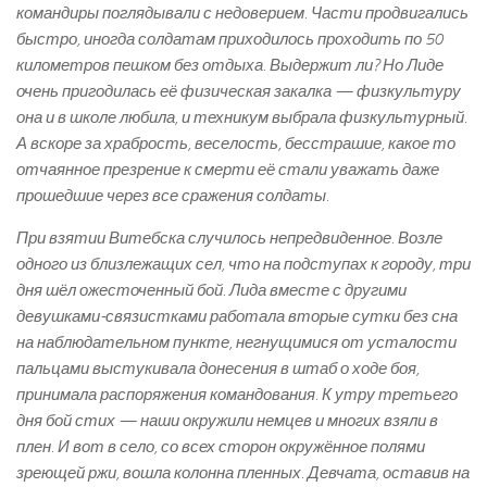
командиры поглядывали с недоверием. Части продвигались
быстро, иногда солдатам приходилось проходить по 50
километров пешком без отдыха. Выдержит ли? Но Лиде
очень пригодилась её физическая закалка — физкультуру
она и в школе любила, и техникум выбрала физкультурный.
А вскоре за храбрость, веселость, бесстрашие, какое ­то
отчаянное презрение к смерти её стали уважать даже
прошедшие через все сражения солдаты.
При взятии Витебска случилось непредвиденное. Возле
одного из близлежащих сел, что на подступах к городу, три
дня шёл ожесточенный бой. Лида вместе с другими
девушками-­связистками работала вторые сутки без сна
на наблюдательном пункте, негнущимися от усталости
пальцами выстукивала донесения в штаб о ходе боя,
принимала распоряжения командования. К утру третьего
дня бой стих — наши окружили немцев и многих взяли в
плен. И вот в село, со всех сторон окружённое полями
зреющей ржи, вошла колонна пленных. Девчата, оставив на