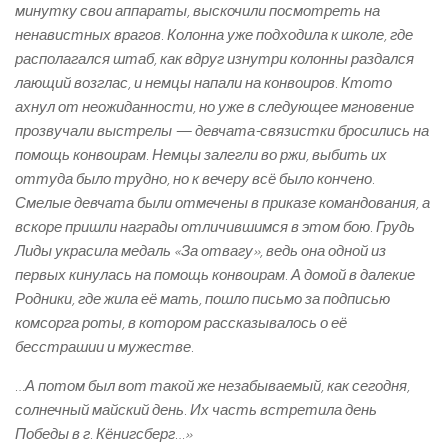
минутку свои аппараты, выскочили посмотреть на
ненавистных врагов. Колонна уже подходила к школе, где
располагался штаб, как вдруг изнутри колонны раздался
лающий возглас, и немцы напали на конвоиров. Кто­то
ахнул от неожиданности, но уже в следующее мгновение
прозвучали выстрелы — девчата-­связистки бросились на
помощь конвоирам. Немцы залегли во ржи, выбить их
оттуда было трудно, но к вечеру всё было кончено.
Смелые девчата были отмечены в приказе командования, а
вскоре пришли награды отличившимся в этом бою. Грудь
Лиды украсила медаль «За отвагу», ведь она одной из
первых кинулась на помощь конвоирам. А домой в далекие
Родники, где жила её мать, пошло письмо за подписью
комсорга роты, в котором рассказывалось о её
бесстрашии и мужестве.
…А потом был вот такой же незабываемый, как сегодня,
солнечный майский день. Их часть встретила день
Победы в г. Кёнигсберг…»