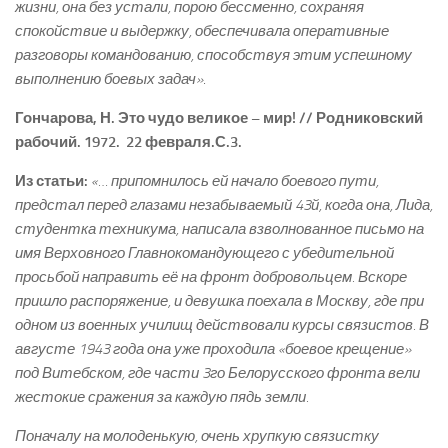
жизни, она без устали, порою бессменно, сохраняя
спокойствие и выдержку, обеспечивала оперативные
разговоры командованию, способствуя этим успешному
выполнению боевых задач»
.
Гончарова, Н. Это чудо великое – мир! // Родниковский
рабочий.­ 1972. ­ 22 февраля.­С.3.
Из статьи:
«… припомнилось ей начало боевого пути,
предстал перед глазами незабываемый 43­й, когда она, Лида,
студентка техникума, написала взволнованное письмо на
имя Верховного Главнокомандующего с убедительной
просьбой направить её на фронт добровольцем. Вскоре
пришло распоряжение, и девушка поехала в Москву, где при
одном из военных училищ действовали курсы связистов. В
августе 1943 года она уже проходила «боевое крещение»
под Витебском, где части 3­го Белорусского фронта вели
жестокие сражения за каждую пядь земли.
Поначалу на молоденькую, очень хрупкую связистку