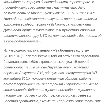
командование корпуса бесперебойными переговорами с
подчинёнными соединениями и частями, что дало
возможность развивать успех операции. 8.07.1944 г. в д.
Новая Весь, когда контратакующий противник сильным
артогнём воздействовал на КП корпуса, мл. сержант
Докучаева, проявив хладнокровие и мужество, спокойно
свернула аппаратуру ЦТС и в полном порядке доставила её
в своё подразделение»
.
Из наградного листа
к медали «За боевые заслуги»
(26.01.1945):
Телефонистка штабной роты 988­го отдельного
батальона связи 60­го стрелкового корпуса.
«В период
боевых действий в районе Лаугала­Ладыни младший
сержант Докучаева Л.Н., обслуживая коммутатор на НП
командира 60 СК, показала отличные образцы работы,
самоотверженности и бесстрашия. В продолжении всего
этого периода действий в указанном районе, в условиях
частых методических обстрелов и мощных огневых
налётов противника, в моменты серьезной опасности для