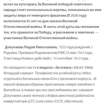
встал на пути врага.За Великой победой советского
народа стоят колоссальные жертвы, понесенные во имя
защиты мира от немецкого фашизма.В 2026 году
исполняется 85 лет со дня начала Великой
Отечественной войны. В честь этой даты мы вспомним
тех,
кто сражался за Победу, и расскажем о земляках —
участниках Великой Отечественной войны.
Докучаева Лидия Николаевна,
1925 года рождения, г.
Родники. Призвана Родниковским РВК 03 мая 1943 года.
Участница боевых действий с 10 сентября 1943 года.
Из наградного листа
к медали «За отвагу» (26.07.1944)
:
Младший сержант. Телефонистка штабной роты 988­го
отдельного батальона связи 60­го стрелкового корпуса.
«В
период прорыва обороны противника северо-­западнее г.
Витебска, а также при его преследовании мл. сержант
Докучаева своей четкой и добросовестной работой на
коммутаторе ЦТС узла связи 60 СК, обеспечила