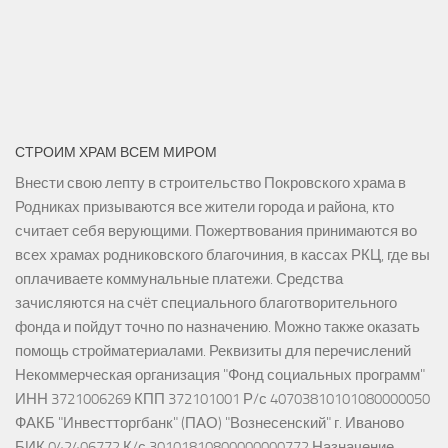
СТРОИМ ХРАМ ВСЕМ МИРОМ
Внести свою лепту в строительство Покровского храма в
Родниках призываются все жители города и района, кто
считает себя верующими. Пожертвования принимаются во
всех храмах родниковского благочиния, в кассах РКЦ, где вы
оплачиваете коммунальные платежи. Средства
зачисляются на счёт специального благотворительного
фонда и пойдут точно по назначению. Можно также оказать
помощь стройматериалами. Реквизиты для перечислений
Некоммерческая организация "Фонд социальных программ"
ИНН 3721006269 КПП 372101001 Р/с 40703810101080000050
ФАКБ "Инвестторгбанк" (ПАО) "Вознесенский" г. Иваново
БИК 042406772 К/с 30101810800000000772 Назначение