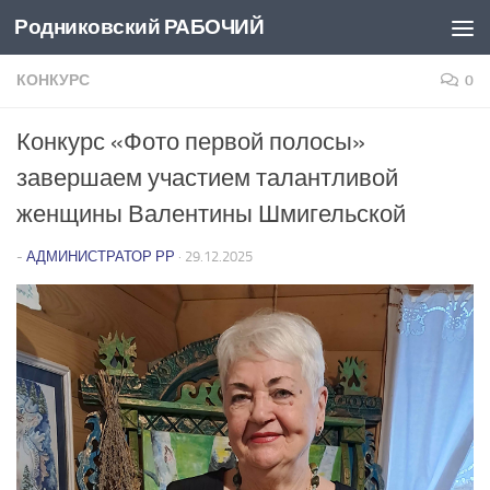
Родниковский РАБОЧИЙ
Перейти к содержимому
КОНКУРС
0
Конкурс «Фото первой полосы»
завершаем участием талантливой
женщины Валентины Шмигельской
-
АДМИНИСТРАТОР РР
·
29.12.2025