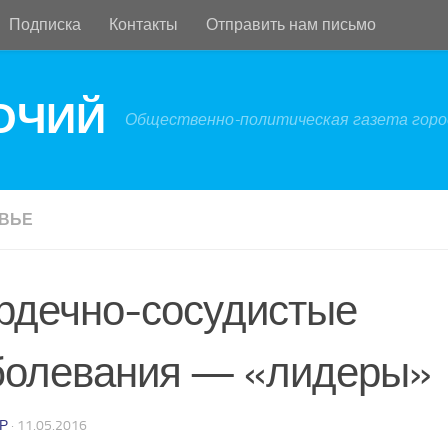
Подписка
Контакты
Отправить нам письмо
БОЧИЙ
Общественно-политическая газета город
ВЬЕ
рдечно-сосудистые
болевания — «лидеры»
Р
·
11.05.2016