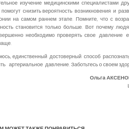
тельное изучение медицинскими специалистами др
помогут снизить вероятность возникновения и раз
онии на самом раннем этапе. Помните, что с возр
тность становится только больше. Вот почему люд
овершенно необходимо проверять свое давление 
чаще.
рюсь, единственный достоверный способ распознат
ть артериальное давление. Заботьтесь о своем здо
Ольга АКСЕН
М МОЖЕТ ТАКЖЕ ПОНРАВИТЬСЯ...