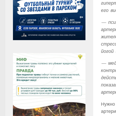
гипер
его ви
— пси
артер
жител
стрес
йогой
— мед
контр
дейст
показа
артер
Нужно 
артери