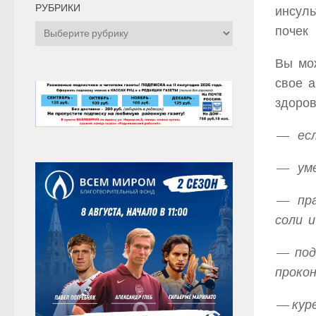
РУБРИКИ
инсуль
Рубрики
почек 
Вы мо
свое 
здоро
— есл
— уме
— пра
соли и
— под
прокон
— кур