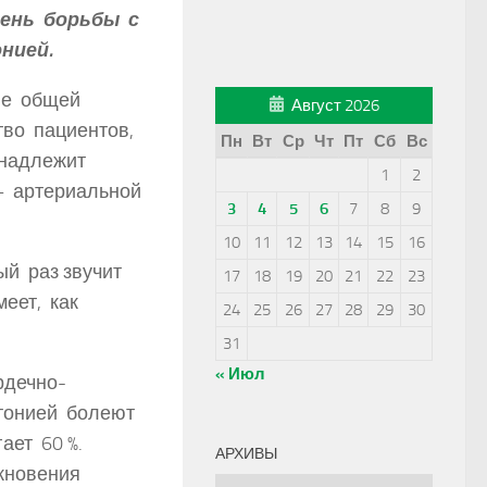
ень борьбы с
нией.
ие общей
Август 2026
ство пациентов,
Пн
Вт
Ср
Чт
Пт
Сб
Вс
инадлежит
1
2
 — артериальной
3
4
5
6
7
8
9
10
11
12
13
14
15
16
й раз звучит
17
18
19
20
21
22
23
меет, как
24
25
26
27
28
29
30
31
« Июл
рдечно-
ртонией болеют
ает 60 %.
АРХИВЫ
икновения
Архивы