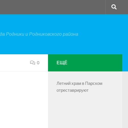
а Родники и Родниковского района
0
ЕЩЁ
Летний храм в Парском
отреставрируют