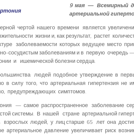
9 мая — Всемирный д
артериальной гиперто
терной чертой нашего времени является увеличен
жительности жизни и, как результат, растет количе
уктуре заболеваемости которых ведущее место пр
чно-сосудистым заболеваниям и в первую очередь
онии и ишемической болезни сердца.
ольшинства людей подобное утверждение в первы
о в силу того, что артериальная гипертензия не и
ло, предупреждающих симптомов.
тония — самое распространенное заболевание се
стой системы. В нашей стране артериальной гипе
 взрослых людей, у лиц старше 65 лет она достиг
ое артериальное давление увеличивает риск возн