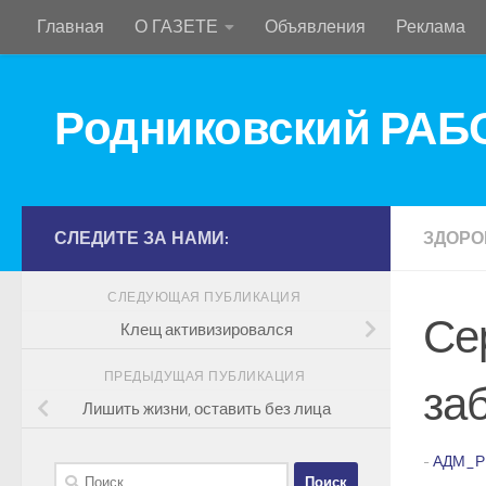
Главная
О ГАЗЕТЕ
Объявления
Реклама
Перейти к содержимому
Родниковский РА
СЛЕДИТЕ ЗА НАМИ:
ЗДОРО
СЛЕДУЮЩАЯ ПУБЛИКАЦИЯ
Се
Клещ активизировался
ПРЕДЫДУЩАЯ ПУБЛИКАЦИЯ
за
Лишить жизни, оставить без лица
-
АДМ_Р
Найти: