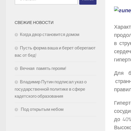
СВЕЖИЕ НОВОСТИ
Харак
Когда двор становится домом
продол
в стр
Пусть форма ваша и берет оберегают
серде
вас от бед!
гиперт
Вечная память героям!
Для б
странн
Владимир Путин подписал указ о
прави
государственной политике в сфере
кадетского образования
Гипер
Под открытым небом
сосуди
до 40%
Высок