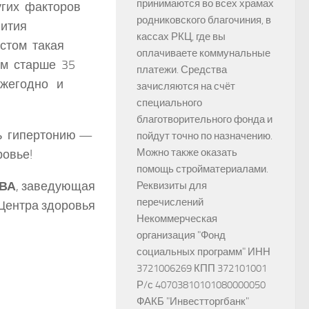
принимаются во всех храмах
угих факторов
родниковского благочиния, в
вития
кассах РКЦ, где вы
астом такая
оплачиваете коммунальные
ям старше 35
платежи. Средства
ежегодно и
зачисляются на счёт
специального
благотворительного фонда и
ь гипертонию —
пойдут точно по назначению.
Можно также оказать
ровье!
помощь стройматериалами.
ОВА
, заведующая
Реквизиты для
перечислений
Центра здоровья
Некоммерческая
организация "Фонд
социальных программ" ИНН
3721006269 КПП 372101001
Р/с 40703810101080000050
ФАКБ "Инвестторгбанк"