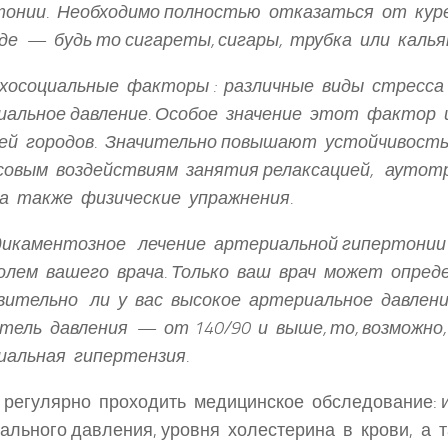
тонии. Необходимо полностью отказаться от кур
де — будь то сигареты, сигары, трубка или калья
хосоциальные факторы : различные виды стрес
иальное давление. Особое значение этот фактор
ей городов. Значительно повышают устойчивость
совым воздействиям занятия релаксацией, аутот
 а также физические упражнения.
икаментозное лечение артериальной гипертони
олем вашего врача. Только ваш врач может опред
вительно ли у вас высокое артериальное давлени
тель давления — от 140/90 и выше, то, возможно,
иальная гипертензия.
регулярно проходить медицинское обследование: 
ального давления, уровня холестерина в крови, а 