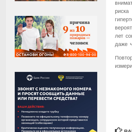
внима
риска 
гиперт
вероя
лет с
даже 
Повто
измери
ВА