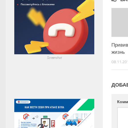
Привив
жизнь
Screenshot
08.11.20
ДОБА
Комм