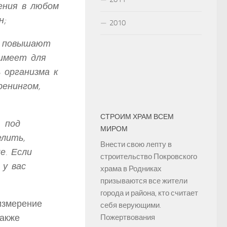
ения в любом
н;
2010
са повышают
 имеет для
 организма к
ренингом,
СТРОИМ ХРАМ ВСЕМ
и под
МИРОМ
елить,
Внести свою лепту в
е. Если
строительство Покровского
 у вас
храма в Родниках
призываются все жители
города и района, кто считает
измерение
себя верующими.
также
Пожертвования