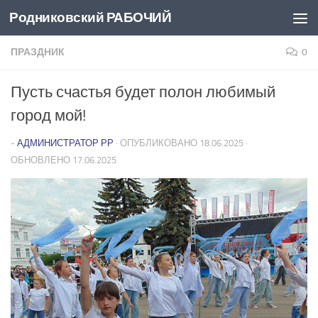
Родниковский РАБОЧИЙ
Перейти к содержимому
ПРАЗДНИК
0
Пусть счастья будет полон любимый
город мой!
-
АДМИНИСТРАТОР РР
· ОПУБЛИКОВАНО
18.06.2025
·
ОБНОВЛЕНО
17.06.2025