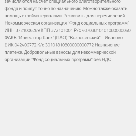
зачисляются на счёт специального благотворительного
фонда и пойдут точно по назначению. Можно также оказать
помощь стройматериалами. Реквизиты для перечислений
Некоммерческая организация "Фонд социальных программ"
ИНН 3721006269 КПП 372101001 Р/с 40703810101080000050
ФАКБ "Инвестторгбанк" (ПАО) "Вознесенский" г. Иваново
БИК 042406772 К/с 30101810800000000772 Назначение
платежа: Добровольные взносы для некоммерческой
организации "Фонд социальных программ" без НДС.