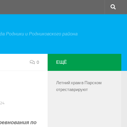
а Родники и Родниковского района
0
ЕЩЁ
Летний храм в Парском
отреставрируют
024
оревнования по