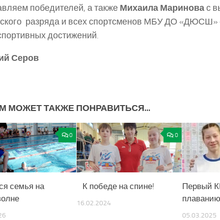
вляем победителей, а также
Михаила Маринова
с в
ского разряда и всех спортсменов МБУ ДО «ДЮСШ» 
спортивных достижений.
ий Серов
М МОЖЕТ ТАКЖЕ ПОНРАВИТЬСЯ...
0
0
ся семья на
К победе на спине!
Первый К
волне
плаванию
16.02.2024
26
05.03.2025