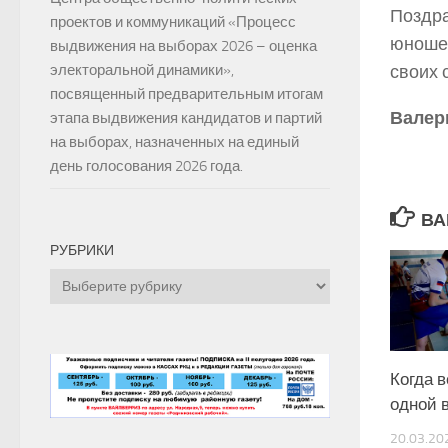
Поздра
проектов и коммуникаций «Процесс
юноше
выдвижения на выборах 2026 – оценка
электоральной динамики»,
своих 
посвященный предварительным итогам
Валер
этапа выдвижения кандидатов и партий
на выборах, назначенных на единый
день голосования 2026 года.
ВА
РУБРИКИ
Рубрики
Когда в
одной 
20.03.20