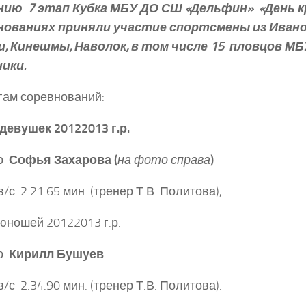
ию ­ 7 этап Кубка МБУ ДО СШ «Дельфин» ­ «День к
нованиях приняли участие спортсмены из Ивано
и, Кинешмы, Наволок, в том числе 15 пловцов 
ники.
гам соревнований:
девушек 2012­2013 г.р.
 ­
Софья Захарова (
на фото справа
)
в/с ­ 2.21.65 мин. (тренер Т.В. Политова),
юношей 2012­2013 г.р.
 ­
Кирилл Бушуев
в/с ­ 2.34.90 мин. (тренер Т.В. Политова).