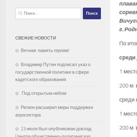
плаван
Найти:
сорев
Вичуг
г. Род
СВЕЖИЕ НОВОСТИ
По ито
Вечная память героям!
среди 
Владимир Путин подписал указ о
1 место
государственной политике в сфере
кадетского образования
200 м. 
Под открытым небом
среди 
Регион расширил меры поддержки
1 место
агросектора
200 м. 
23 июля был опубликован доклад
Центра общественно-политических