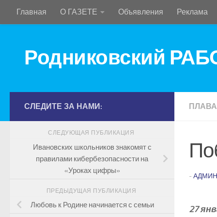
Главная
О ГАЗЕТЕ
Объявления
Реклама
Перейти к содержимому
Родниковский РА
СЛЕДИТЕ ЗА НАМИ:
ПЛАВ
СЛЕДУЮЩАЯ ПУБЛИКАЦИЯ
По
Ивановских школьников знакомят с
правилами кибербезопасности на
«Уроках цифры»
-
АДМИН
ПРЕДЫДУЩАЯ ПУБЛИКАЦИЯ
Любовь к Родине начинается с семьи
27 ян