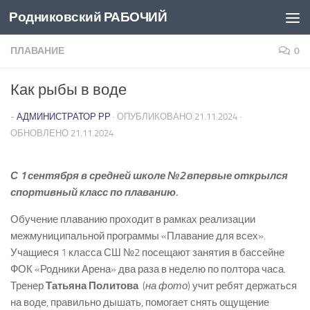
Родниковский РАБОЧИЙ
Перейти к содержимому
ПЛАВАНИЕ
0
Как рыбы в воде
-
АДМИНИСТРАТОР РР
· ОПУБЛИКОВАНО
21.11.2024
·
ОБНОВЛЕНО
21.11.2024
С 1 сентября в средней школе №2 впервые открылся
спортивный класс по плаванию.
Обучение плаванию проходит в рамках реализации
межмуниципальной программы «Плавание для всех».
Учащиеся 1 класса СШ №2 посещают занятия в бассейне
ФОК «Родники­ Арена» два раза в неделю по полтора часа.
Тренер
Татьяна Политова
(
на фото
) учит ребят держаться
на воде, правильно дышать, помогает снять ощущение