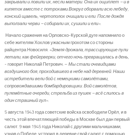
закрывали и ловили их, несли матери. Она их ощиплет – и в
кипяток вместе с потрохами.Вокруг оборвали всю лебеду,
конский щавель, чертополох очищали и ели. После дождя
выползали черви – собирали их, сушили и ели».
Начало сражения на Орловско-­Курской дуге напомнило о
себе жителям Хохлов ужасным грохотом со стороны
райцентра Новосиля.
«Земля дрожала, трассирующие пули
летали, как фейерверки, отчего ночь превращалась в день,
­- говорит Николай Петрович. –
Мы стали очевидцами
воздушного боя, проходившего в небе над деревней. Наши
истребители вели бой с немецкими самолётами,
сопровождавшими бомбардировщики. Вой самолётов,
пулемётные очереди, стрельба из пушек – всё слилось в
один страшный гул».
5 августа 1943 года советские войска освободили Орёл, и в
честь этой впечатляющей победы в Москве был дан первый
салют. 9 мая 1945 года Николай с другими мальчишками,
узнав о Победе, устроил в деревне свой салют­ с помощью