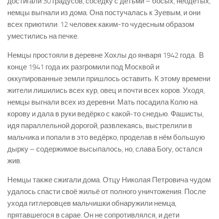
достигали 30 градусов, соседку с детьми – босых, неодетых,
немцы выгнали из дома. Она постучалась к Зуевым, и они
всех приютили: 12 человек каким-­то чудесным образом
уместились на печке.
Немцы простояли в деревне Хохлы до января 1942 года. В
конце 1941 года их разгромили под Москвой и
оккупированные земли пришлось оставить. К этому времени
жители лишились всех кур, овец и почти всех коров. Уходя,
немцы выгнали всех из деревни. Мать посадила Колю на
корову и дала в руки ведёрко с какой-­то снедью. Фашисты,
идя параллельной дорогой, развлекаясь, выстрелили в
мальчика и попали в это ведёрко, проделав в нём большую
дырку – содержимое высыпалось, но, слава Богу, остался
жив.
Немцы также сжигали дома. Отцу Николая Петровича чудом
удалось спасти своё жильё от полного уничтожения. После
ухода гитлеровцев мальчишки обнаружили немца,
прятавшегося в сарае. Он не сопротивлялся, и дети