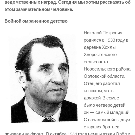
ведомственных
наград. Сегодня мы хотим рассказать об
этом замечательном человеке.
Войной
омрачённое
детство
Николай Петрович
родился в 1933 году в
деревне Хохлы
Хворостянского
сельсовета
Новосильского района
Орловской области.
Отец его работал
конюхом, мать –
дояркой. В семье
было четверо детей,
он — самый младший.
С началом войны двух
старших братьев
призвали на фронт. В октябре 1941 года немцы взяли Орёл и