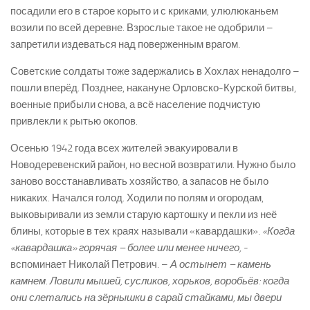
посадили его в старое корыто и с криками, улюлюканьем
возили по всей деревне. Взрослые такое не одобрили –
запретили издеваться над поверженным врагом.
Советские солдаты тоже задержались в Хохлах ненадолго –
пошли вперёд. Позднее, накануне Орловско­-Курской битвы,
военные прибыли снова, а всё население подчистую
привлекли к рытью окопов.
Осенью 1942 года всех жителей эвакуировали в
Новодеревенский район, но весной возвратили. Нужно было
заново восстанавливать хозяйство, а запасов не было
никаких. Начался голод. Ходили по полям и огородам,
выковыривали из земли старую картошку и пекли из неё
блины, которые в тех краях называли «кавардашки».
«Когда
«кавардашка» горячая – более или менее ничего,
­
вспоминает Николай Петрович. –
А остынет – камень
камнем. Ловили мышей, сусликов, хорьков, воробьёв: когда
они слетались на зёрнышки в сарай стайками, мы двери