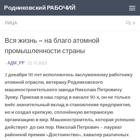
Родниковский РАБОЧИЙ
Перейти к содержимому
ЛИЦА
0
Вся жизнь – на благо атомной
промышленности страны
-
АДМ_РР
·
22.12.2023
2 декабря 90 лет исполнилось заслуженному работнику
атомной отрасли, ветерану Родниковского
машиностроительного
завода Николаю Петровичу
Зуеву. Приехав в наш город в начале 90-х, он не только
внёс значительный вклад в становление предприятия,
но и создал крепкую, сплочённую ветеранскую
организацию в мкр. Машиностроитель, которая успешно
действует до сих пор. Николай Петрович – лауреат
районной премии «Достоинство», кавалер различных