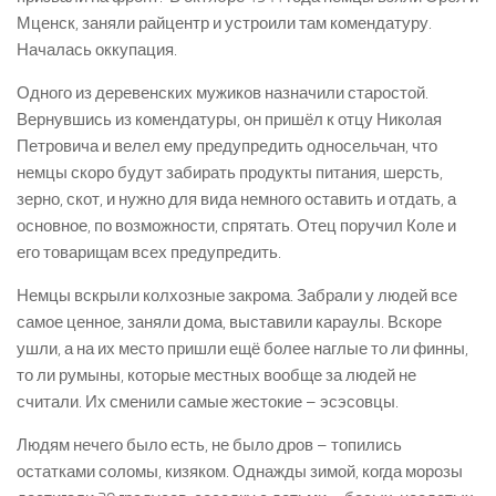
Мценск, заняли райцентр и устроили там комендатуру.
Началась оккупация.
Одного из деревенских мужиков назначили старостой.
Вернувшись из комендатуры, он пришёл к отцу Николая
Петровича и велел ему предупредить односельчан, что
немцы скоро будут забирать продукты питания, шерсть,
зерно, скот, и нужно для вида немного оставить и отдать, а
основное, по возможности, спрятать. Отец поручил Коле и
его товарищам всех предупредить.
Немцы вскрыли колхозные закрома. Забрали у людей все
самое ценное, заняли дома, выставили караулы. Вскоре
ушли, а на их место пришли ещё более наглые то ли финны,
то ли румыны, которые местных вообще за людей не
считали. Их сменили самые жестокие – эсэсовцы.
Людям нечего было есть, не было дров – топились
остатками соломы, кизяком. Однажды зимой, когда морозы