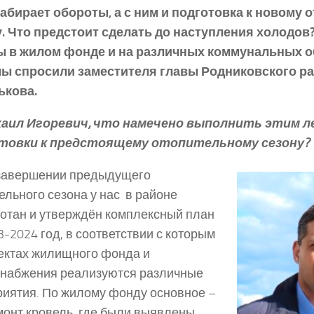
абирает обороты, а с ним и подготовка к новому
. Что предстоит сделать до наступления холодов?
ы в жилом фонде и на различных коммунальных о
мы спросили заместителя главы Родниковского р
ькова.
аил Игоревич, что намечено выполнить этим л
товки к предстоящему отопительному сезону?
завершении предыдущего
ельного сезона у нас в районе
отан и утверждён комплексный план
3-2024 год, в соответствии с которым
ектах жилищного фонда и
набжения реализуются различные
иятия. По жилому фонду основное –
монт кровель, где были выявлены