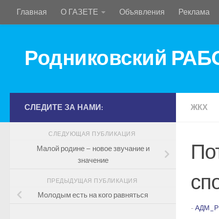
Главная
О ГАЗЕТЕ
Объявления
Реклама
Перейти к содержимому
Родниковский РА
СЛЕДИТЕ ЗА НАМИ:
ЖКХ
СЛЕДУЮЩАЯ ПУБЛИКАЦИЯ
По
Малой родине – новое звучание и
значение
сп
ПРЕДЫДУЩАЯ ПУБЛИКАЦИЯ
Молодым есть на кого равняться
-
АДМ_Р