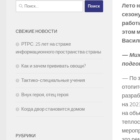
Найти:
Лето н
сезону
работ
этом 
СВЕЖИЕ НОВОСТИ
Васил
РТРС: 25 лет на страже
информационного пространства страны
—
Мих
подго
Как и зачем прививать овощи?
— По 
Тактико-специальные учения
отопит
Внук героя, отец героя
разраб
на 202
Когда двор становится домом
на объ
теплос
меропр
РУБРИКИ
это ре