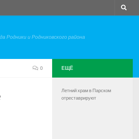
а Родники и Родниковского района
0
ЕЩЁ
Летний храм в Парском
е
отреставрируют