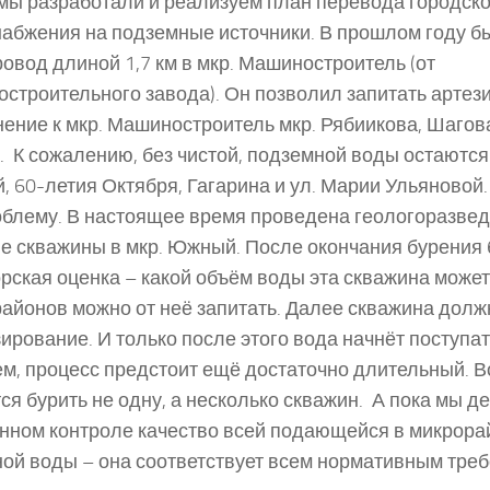
мы разработали и реализуем план перевода городско
абжения на подземные источники. В прошлом году б
овод длиной 1,7 км в мкр. Машиностроитель (от
строительного завода). Он позволил запитать артез
ение к мкр. Машиностроитель мкр. Рябиикова, Шагова
. К сожалению, без чистой, подземной воды остаются 
 60-летия Октября, Гагарина и ул. Марии Ульяновой
облему. В настоящее время проведена геологоразвед
е скважины в мкр. Южный. После окончания бурения 
рская оценка – какой объём воды эта скважина может 
айонов можно от неё запитать. Далее скважина долж
ирование. И только после этого вода начнёт поступа
м, процесс предстоит ещё достаточно длительный. В
ся бурить не одну, а несколько скважин. А пока мы д
нном контроле качество всей подающейся в микрора
ой воды – она соответствует всем нормативным тре