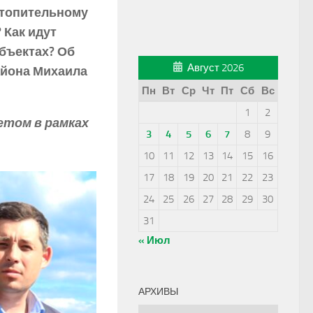
 отопительному
 Как идут
бъектах? Об
Август 2026
айона Михаила
Пн
Вт
Ср
Чт
Пт
Сб
Вс
1
2
етом в рамках
3
4
5
6
7
8
9
10
11
12
13
14
15
16
17
18
19
20
21
22
23
24
25
26
27
28
29
30
31
« Июл
АРХИВЫ
Архивы