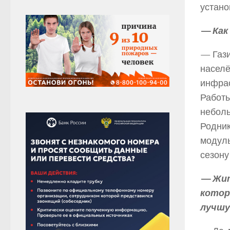
устано
— Как
— Гази
населё
инфрас
Работы
неболь
Родник
модуль
сезону
— Жит
котор
лучшу