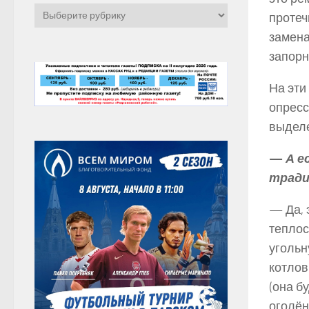
Рубрики
протеч
замена
запорн
На эти
опресс
выделе
—
А е
тради
— Да, 
теплос
угольн
котлов
(она бу
оголён