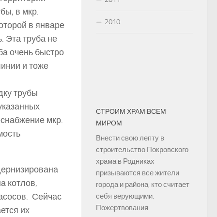
бы, в мкр.
2010
оторой в январе
. Эта труба не
ба очень быстро
линии и тоже
дку трубы
 указанных
СТРОИМ ХРАМ ВСЕМ
оснабжение мкр.
МИРОМ
мость
Внести свою лепту в
строительство Покровского
храма в Родниках
дернизирована
призываются все жители
а котлов,
города и района, кто считает
насосов. Сейчас
себя верующими.
Пожертвования
ется их