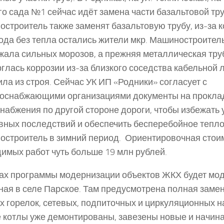
го сада №1 сейчас идёт замена части базальтовой тру
строитель также заменят базальтовую трубу, из-за к
года без тепла остались жители мкр. Машиностроитель
ала сильных морозов, а прежняя металлическая тру
глась коррозии из-за близкого соседства кабельной 
ла из строя. Сейчас УК ИП «Родники» согласует с
оснабжающими организациями документы на прокла
набжения по другой стороне дороги, чтобы избежать
вных последствий и обеспечить бесперебойное тепл
строитель в зимний период. Ориентировочная стои
имых работ чуть больше 19 млн рублей.
ах программы модернизации объектов ЖКХ будет мо
ная в селе Парское. Там предусмотрена полная замен
х горелок, сетевых, подпиточных и циркуляционных 
 котлы уже демонтированы, завезены новые и начина