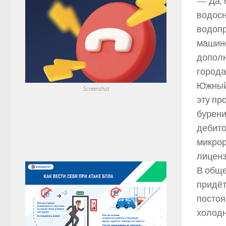
— Да, 
водосн
водопр
машино
дополн
города
Южный,
Screenshot
эту пр
бурени
дебито
микрор
лиценз
В обще
придёт
постоя
холодн