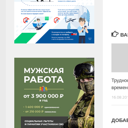
ВА
Труднос
времен
16.08.20
ДОБА