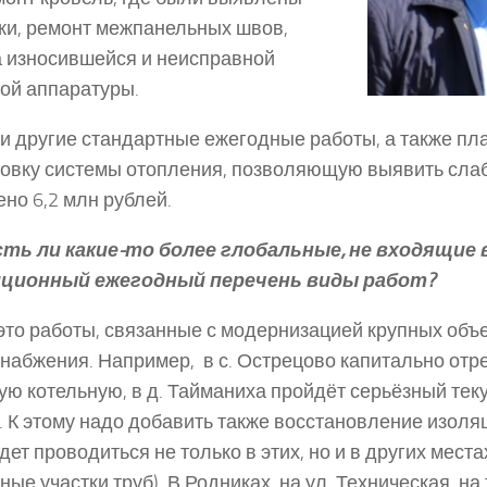
ки, ремонт межпанельных швов,
 износившейся и неисправной
ой аппаратуры.
 и другие стандартные ежегодные работы, а также п
овку системы отопления, позволяющую выявить слаб
но 6,2 млн рублей.
сть ли какие-то более глобальные, не входящие 
ционный ежегодный перечень виды работ?
это работы, связанные с модернизацией крупных объ
набжения. Например, в с. Острецово капитально от
ую котельную, в д. Тайманиха пройдёт серьёзный те
. К этому надо добавить также восстановление изоля
дет проводиться не только в этих, но и в других местах
ные участки труб). В Родниках, на ул. Техническая, на