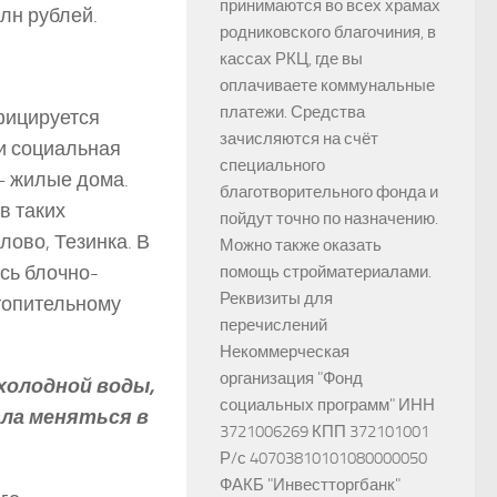
принимаются во всех храмах
лн рублей.
родниковского благочиния, в
кассах РКЦ, где вы
оплачиваете коммунальные
платежи. Средства
фицируется
зачисляются на счёт
 и социальная
специального
— жилые дома.
благотворительного фонда и
в таких
пойдут точно по назначению.
лово, Тезинка. В
Можно также оказать
ись блочно-
помощь стройматериалами.
Реквизиты для
топительному
перечислений
Некоммерческая
организация "Фонд
холодной воды,
социальных программ" ИНН
ала меняться в
3721006269 КПП 372101001
Р/с 40703810101080000050
ФАКБ "Инвестторгбанк"