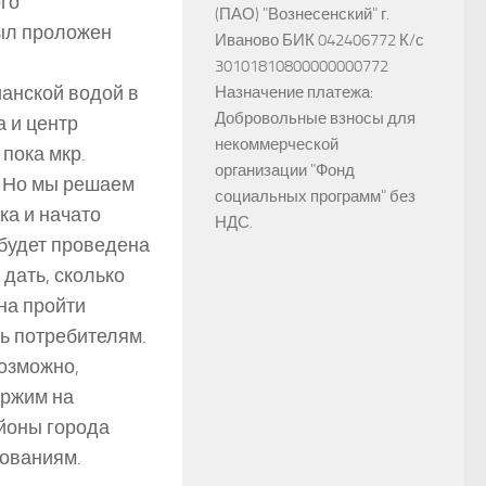
го
(ПАО) "Вознесенский" г.
ыл проложен
Иваново БИК 042406772 К/с
30101810800000000772
ианской водой в
Назначение платежа:
Добровольные взносы для
 и центр
некоммерческой
пока мкр.
организации "Фонд
. Но мы решаем
социальных программ" без
ка и начато
НДС.
будет проведена
дать, сколько
на пройти
ть потребителям.
озможно,
ержим на
йоны города
бованиям.