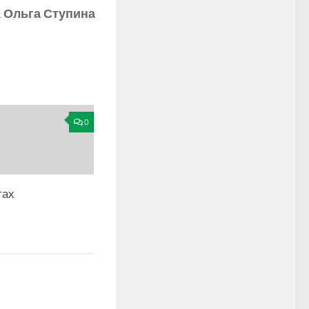
а
Ольга Ступина
0
тах