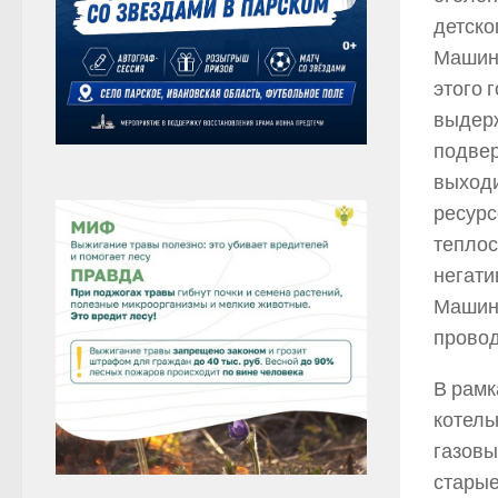
детско
Машино
этого 
выдерж
подвер
выходи
ресурс
теплос
негати
Машино
провод
В рамк
котель
газовы
старые