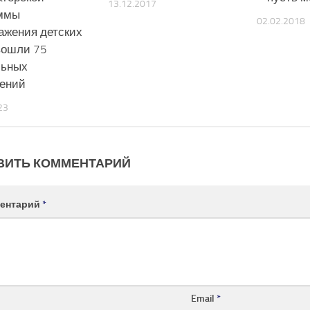
13.12.2017
ммы
02.02.2018
ажения детских
вошли 75
льных
ений
23
ВИТЬ КОММЕНТАРИЙ
ентарий
*
Email
*