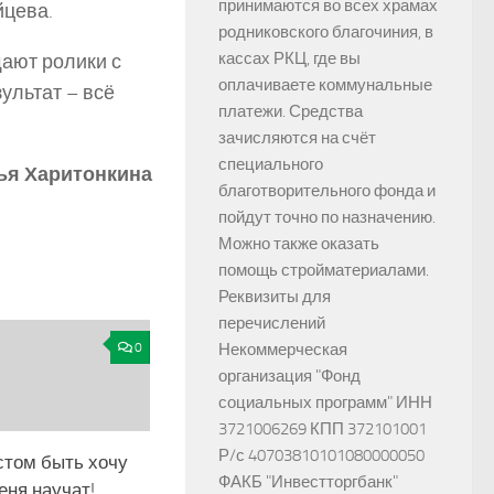
принимаются во всех храмах
йцева.
родниковского благочиния, в
кассах РКЦ, где вы
ают ролики с
оплачиваете коммунальные
ультат – всё
платежи. Средства
зачисляются на счёт
специального
ья Харитонкина
благотворительного фонда и
пойдут точно по назначению.
Можно также оказать
помощь стройматериалами.
Реквизиты для
перечислений
0
Некоммерческая
организация "Фонд
социальных программ" ИНН
3721006269 КПП 372101001
Р/с 40703810101080000050
том быть хочу
ФАКБ "Инвестторгбанк"
еня научат!