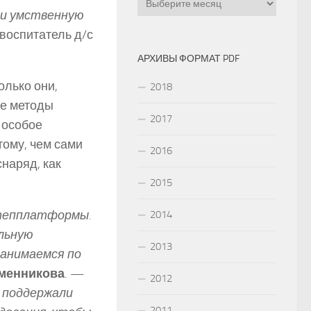
 и умственную
 воспитатель д/с
АРХИВЫ ФОРМАТ PDF
олько они,
2018
ые методы
2017
 особое
тому, чем сами
2016
наряд, как
2015
теп­платформы.
2014
льную
2013
занимаемся по
уменникова
. —
2012
с поддержали
2011