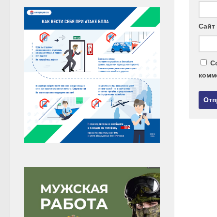
Сайт
С
комм