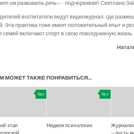
ет им развивать речь»,
­- подчеркивает Светлана За
дителей воспитатели ведут видеожурнал, где размещ
й. Эта практика тоже имеет положительный опыт и рез
 семей включают спорт в свою повседневную жизнь.
Натал
М МОЖЕТ ТАКЖЕ ПОНРАВИТЬСЯ...
0
0
рой этап
Неделя психологии
Журналис
аторской
– пусть м