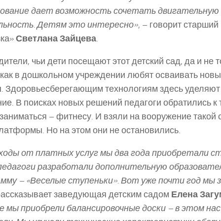
дование дает возможность сочетать двигательную
льность. Детям это интересно»
, – говорит старший
зка»
Светлана Зайцева
.
дители, чьи дети посещают этот детский сад, да и не т
 как в дошкольном учреждении любят осваивать нов
. Здоровьесберегающим технологиям здесь уделяют
ие. В поисках новых решений педагоги обратились к 
заниматься – фитнесу. И взяли на вооружение такой с
платформы. Но на этом они не остановились.
ходы от платных услуг мы два года приобретали с
педагоги разработали дополнительную образовате
мму – «Веселые ступеньки». Вот уже почти год мы 
 рассказывает заведующая детским садом
Елена Заг
 мы приобрели балансировочные доски – в этом на