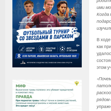
родите
ими мо
Когда 
подаро
изучил
В ходе
как пр
удалос
состоя
этом у
«Почем
патол
раскоо
рядом 
упражн