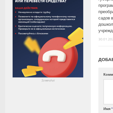
програ
преобр
садов 
дошко
учрежд
30.01.20
ДОБА
Комм
Screenshot
Имя
*