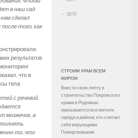
дования, чтобы
ят в наш сад.
2010
 нам сделал
 после того, как
монстрировали,
аких результатов
 мониторинг
СТРОИМ ХРАМ ВСЕМ
казал, что в
МИРОМ
сы тела.
Внести свою лепту в
строительство Покровского
етей с речевой
храма в Родниках
юдается
призываются все жители
ет мозжечок, а
города и района, кто считает
ыполнять
себя верующими.
менно то, что
Пожертвования