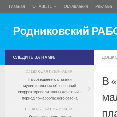
Главная
О ГАЗЕТЕ
Объявления
Реклама
Перейти к содержимому
Родниковский РА
СЛЕДИТЕ ЗА НАМИ:
ДОШКО
СЛЕДУЮЩАЯ ПУБЛИКАЦИЯ
В 
На совещании с главами
муниципальных образований
скорректировали планы действий в
ма
период пожароопасного сезона
пл
ПРЕДЫДУЩАЯ ПУБЛИКАЦИЯ
Краеведы представили