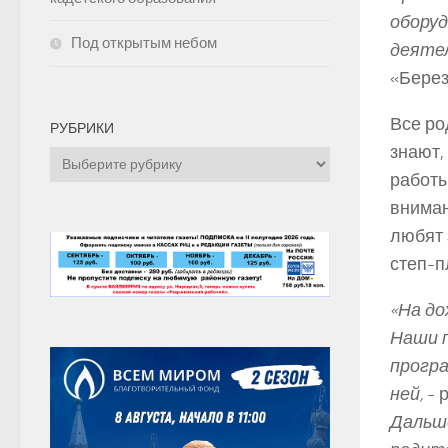
обору
Под открытым небом
деяте
«Бере
Все ро
РУБРИКИ
знают,
Рубрики
работы
вниман
любят 
степ-­
«На до
Наши 
програ
ней,
-­
Дальше