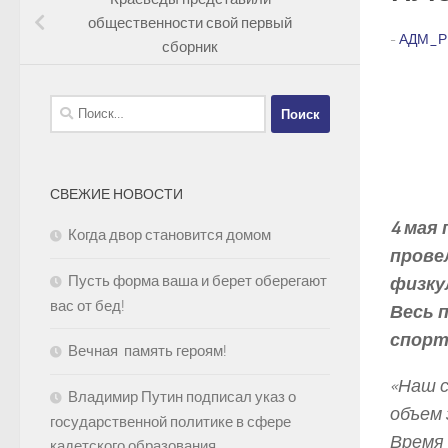
общественности свой первый
-
АДМ_Р
сборник
Найти:
СВЕЖИЕ НОВОСТИ
4 мая
Когда двор становится домом
прове
Пусть форма ваша и берет оберегают
физку
вас от бед!
Весь 
спорт
Вечная память героям!
«Наш с
Владимир Путин подписал указ о
объем 
государственной политике в сфере
Время 
кадетского образования