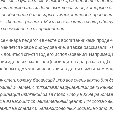
ли. Мы изучали технические характеристики обору
гли пользоваться дети всех возрастов, которые ход
приобретали балансиры на маркетплейсе, продавец
к ­- фитнес-­резинки. Мы и их включили в свою работу
и возможности их применения».
 семинара педагоги вместе с воспитанниками проде
именяется новое оборудование, а также рассказали, к
ь добиться спустя год его использования. Например,
ния здоровья малышей (проводится два раза в год) по
чебном году уменьшилось число детей с избытком мас
у степ, почему балансир? Это все очень важно для д
огией. У детей с тяжелыми нарушениями речи набл
рдинация движений из­-за того, что у них не работа
с ним находится двигательный центр. Им сложно в
ения на степах и балансировочных досках, но это и