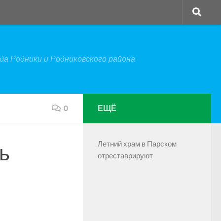
а Родники и Родниковского района
0
ЕЩЁ
Летний храм в Парском
ь
отреставрируют