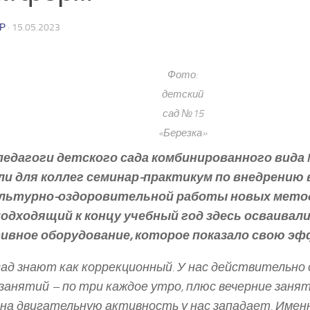
Р
·
15.05.2023
Фото:
детский
сад №15
«Березка»
 педагоги детского сада комбинированного вида
ли для коллег семинар­-практикум по внедрению
льтурно-­оздоровительной работы новых метод
подходящий к концу учебный год здесь осваивали
ивное оборудование, которое показало свою э
ад знают как коррекционный. У нас действительно
занятий – по три каждое утро, плюс вечерние занят
на двигательную активность у нас западает. Имен