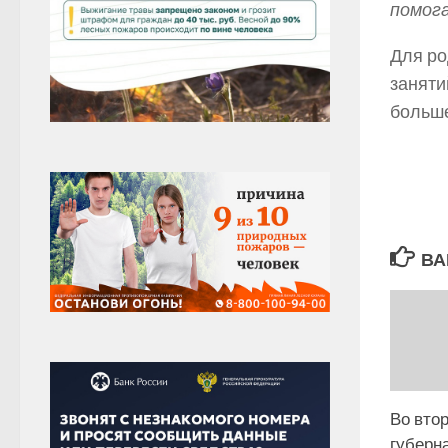
помога
Для ро
заняти
больше
ВА
Во вто
губерн