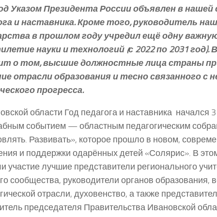
год Указом Президента России объявлен в нашей
ога и наставника. Кроме того, руководитель на
арства в прошлом году учредил ещё одну важну
летие науки и технологий (с 2022 по 2031 год). 
ит о том, высшие должностные лица страны п
ние отрасли образования и тесно связанного с н
ческого прогресса.
овской области Год педагога и наставника начался 
бным событием — областным педагогическим собран
влять. Развивать», которое прошло в новом, соврем
ния и поддержки одарённых детей «Солярис». В это
и участие лучшие представители регионального учит
го сообщества, руководители органов образования, 
гической отрасли, духовенство, а также представител
итель председателя Правительства Ивановской обла