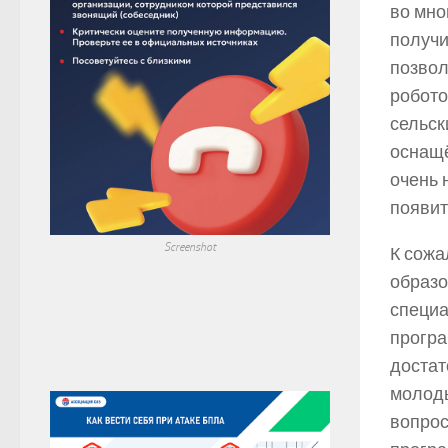
во мно
получи
позвол
робото
сельск
оснащё
очень 
появит
Screenshot
К сожа
образо
специа
програ
достат
молоды
вопрос