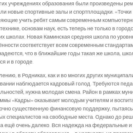
гих учреждениях образования были произведены рем
ли новые спортивные залы и спортплощадки. «Точки 
яющие учить ребят самым современным компьютерн
технике, основам наук, есть теперь не только в городск
их школах. Новая Каминская средняя школа по уров
нности соответствует всем современным стандартам
надеются, что в ближайшие годы такая же школа, школ
ся и в городе.
лению, в Родниках, как и во многих других муниципали
вании наблюдается кадровый голод. Требуются педа
льностей, нужна молодая смена. Район в рамках му
ммы «Кадры» оказывает молодым учителям и воспит
очно существенную финансовую поддержку, пытаясь
х специалистов на свободные места. Однако до реш
а ещё очень далеко. Вся надежда на федеральные и