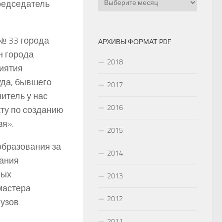
редседатель
№ 33 города
АРХИВЫ ФОРМАТ PDF
н города
2018
иятия
уда, бывшего
2017
итель у нас
2016
кту по созданию
зя».
2015
образования за
2014
вания
ных
2013
 мастера
2012
узов.
2011