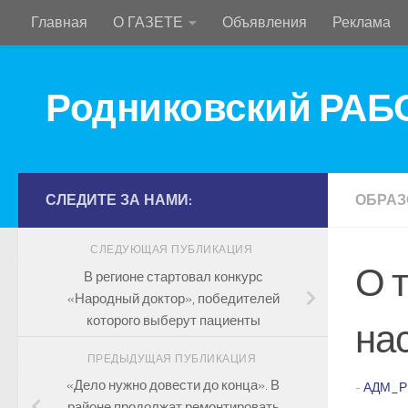
Главная
О ГАЗЕТЕ
Объявления
Реклама
Перейти к содержимому
Родниковский РА
СЛЕДИТЕ ЗА НАМИ:
ОБРАЗ
СЛЕДУЮЩАЯ ПУБЛИКАЦИЯ
О т
В регионе стартовал конкурс
«Народный доктор», победителей
которого выберут пациенты
на
ПРЕДЫДУЩАЯ ПУБЛИКАЦИЯ
«Дело нужно довести до конца». В
-
АДМ_Р
районе продолжат ремонтировать