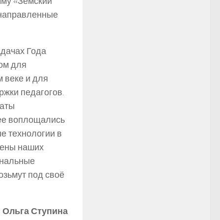
мму «Земский
 направленные
адачах Года
дом для
 веке и для
жки педагогов.
латы
рее воплощались
ые технологии в
стены наших
ональные
озьмут под своё
Ольга Ступина