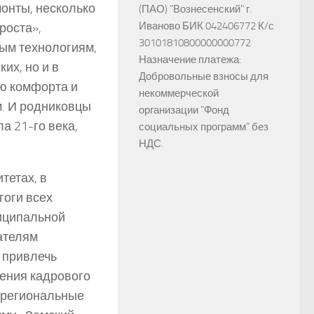
онты, несколько
(ПАО) "Вознесенский" г.
Иваново БИК 042406772 К/с
роста»,
30101810800000000772
ым технологиям,
Назначение платежа:
их, но и в
Добровольные взносы для
ню комфорта и
некоммерческой
. И родниковцы
организации "Фонд
а 21-го века,
социальных программ" без
НДС.
тетах, в
гоги всех
ниципальной
ателям
 привлечь
ения кадрового
 региональные