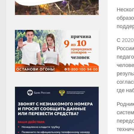
Нескол
образо
поддер
С 2020
России
педаго
челове
резуль
соглас
где на
Родник
систем
передо
технич