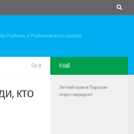
а Родники и Родниковского района
0
ЕЩЁ
Летний храм в Парском
ди, кто
отреставрируют