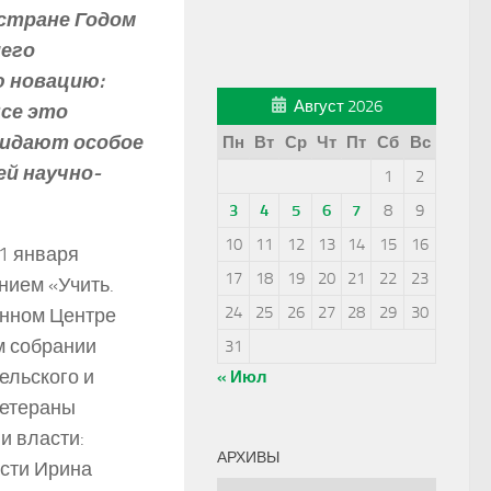
 стране Годом
шего
ю новацию:
Август 2026
Все это
ридают особое
Пн
Вт
Ср
Чт
Пт
Сб
Вс
ей научно-
1
2
3
4
5
6
7
8
9
10
11
12
13
14
15
16
31 января
17
18
19
20
21
22
23
ием «Учить.
24
25
26
27
28
29
30
енном Центре
м собрании
31
ельского и
« Июл
ветераны
и власти:
АРХИВЫ
сти Ирина
Архивы