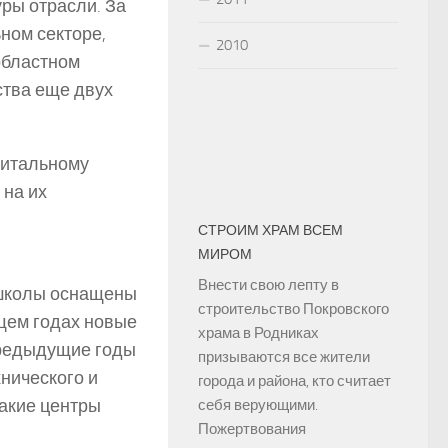
ры отрасли. За
ном секторе,
2010
областном
ства еще двух
питальному
 на их
СТРОИМ ХРАМ ВСЕМ
МИРОМ
Внести свою лепту в
 школы оснащены
строительство Покровского
щем годах новые
храма в Родниках
предыдущие годы
призываются все жители
нического и
города и района, кто считает
такие центры
себя верующими.
Пожертвования