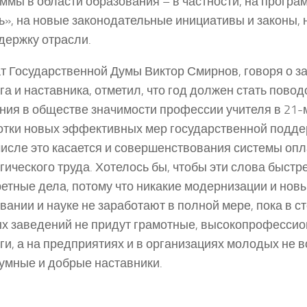
ммы в области образования – в частности, на програ
ь», на новые законодательные инициативы и законы,
держку отрасли.
т Государственной Думы Виктор Смирнов, говоря о з
га и наставника, отметил, что год должен стать пово
ния в обществе значимости профессии учителя в 21-м
тки новых эффективных мер государственной поддер
числе это касается и совершенствования системы оп
гического труда. Хотелось бы, чтобы эти слова быст
ретные дела, потому что никакие модернизации и нов
вании и науке не заработают в полной мере, пока в 
х заведений не придут грамотные, высокопрофесси
ги, а на предприятиях и в организациях молодых не в
умные и добрые наставники.