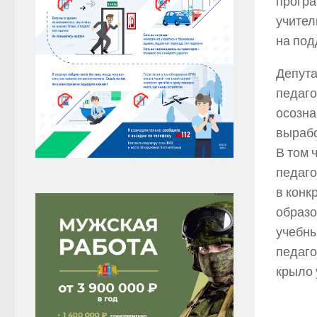
програ
учител
на под
Депута
педаго
осозна
вырабо
В том 
педаго
в конк
образо
учебны
педаго
крыло 