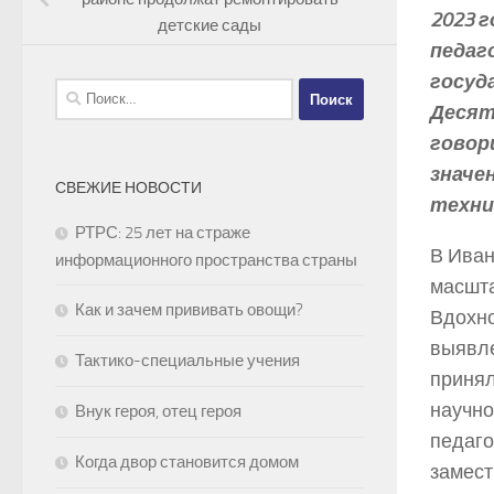
2023 
детские сады
педаг
госуд
Найти:
Десяти
говор
значе
СВЕЖИЕ НОВОСТИ
техни
РТРС: 25 лет на страже
В Иван
информационного пространства страны
масшта
Как и зачем прививать овощи?
Вдохно
выявле
Тактико-специальные учения
принял
научно
Внук героя, отец героя
педаго
Когда двор становится домом
замест