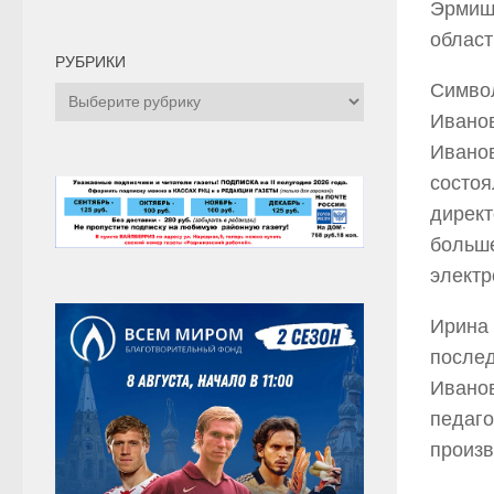
Эрмиш,
област
РУБРИКИ
Символ
Рубрики
Иванов
Иванов
состоя
директ
больше
электр
Ирина 
послед
Иванов
педаго
произв