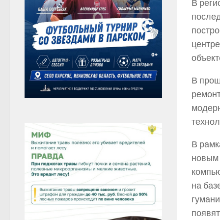
В реги
послед
постро
центре
объект
В прош
ремонт
модерн
технол
В рамк
новым 
компью
на баз
гумани
появят