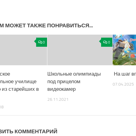
М МОЖЕТ ТАКЖЕ ПОНРАВИТЬСЯ...
0
0
ское
Школьные олимпиады
На шаг в
льное училище
под прицелом
07.04.2025
 из старейших в
видеокамер
26.11.2021
18
ВИТЬ КОММЕНТАРИЙ