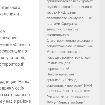
принимаются во всех храмах
родниковского благочиния, в
нительного
кассах РКЦ, где вы
явления и
оплачиваете коммунальные
платежи. Средства
зачисляются на счёт
том
специального
ивлечение
благотворительного фонда и
менее 50 тысяч
пойдут точно по назначению.
референции по
Можно также оказать
ко учителей,
помощь стройматериалами.
Реквизиты для
 территорий,
перечислений
Некоммерческая
организация "Фонд
традиции. Наша
социальных программ" ИНН
едряя у себя
3721006269 КПП 372101001
ою материально-
Р/с 40703810101080000050
ы у нас в районе
ФАКБ "Инвестторгбанк"