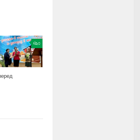
0
перед