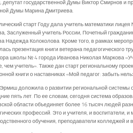
 депутат государственной Думы Виктор Смирнов и п
ной Думы Марина Дмитриева.
ический старт Году дала учитель математики лицея 
а, Заслуженный учитель России, Почетный граждани
а Надежда Колоколова. Кроме того, в рамках меропр
лась презентация книги ветерана педагогического тр
ора школы № 4 города Иванова Николая Маркова «Уч
, чем учитель». Также дан старт региональному прое
онной книги о наставниках «Мой педагог: забыть нель
Эрмиш доложила о развитии региональной системы 
ние пять лет. По ее словам, сегодня система образо
ской области объединяет более 16 тысяч людей раз
гических профессий. Это и учителя, и воспитатели, и
одственного обучения, преподаватели колледжей и в