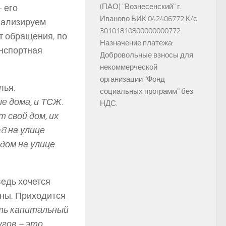
(ПАО) "Вознесенский" г.
 его
Иваново БИК 042406772 К/с
анализируем
30101810800000000772
т обращения, по
Назначение платежа:
анспортная
Добровольные взносы для
некоммерческой
организации "Фонд
лья.
социальных программ" без
 дома, и ТСЖ.
НДС.
 свой дом, их
8 на улице
 дом на улице
ведь хочется
ены. Приходится
ть капитальный
гов – это