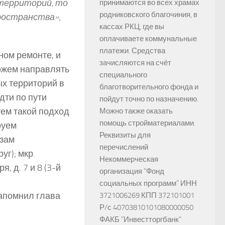
 территорий, то
принимаются во всех храмах
родниковского благочиния, в
ространства»,
кассах РКЦ, где вы
оплачиваете коммунальные
платежи. Средства
ном ремонте, и
зачисляются на счёт
можем направлять
специального
х территорий в
благотворительного фонда и
дти по пути
пойдут точно по назначению.
ем такой подход
Можно также оказать
помощь стройматериалами.
руем
Реквизиты для
азам
перечислений
уг); мкр.
Некоммерческая
, д. 7 и 8 (3-й
организация "Фонд
социальных программ" ИНН
напомнил глава
3721006269 КПП 372101001
Р/с 40703810101080000050
ФАКБ "Инвестторгбанк"