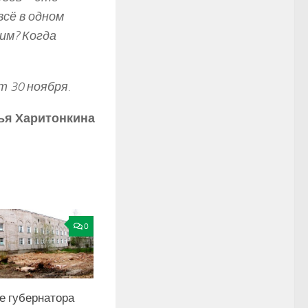
всё в одном
им? Когда
 30 ноября.
ья Харитонкина
0
е губернатора