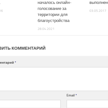
…
началось онлайн-
выполнен
голосование за
16
03.05.2017
территории для
благоустройства
28.04.2021
ВИТЬ КОММЕНТАРИЙ
ентарий
*
Email
*