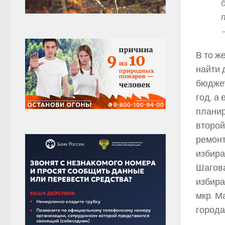
В то ж
найти 
бюджет
год, а
планир
второй
ремонт
избира
Шагова,
избира
мкр. М
города