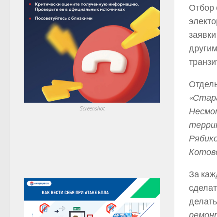
Отбор 
электо
заявки
другим
транзи
Отдель
«Стар
Screenshot
Несмот
террит
Рябико
Котовс
За каж
сделат
делать
ремонт