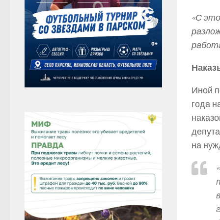
«С это
разлож
работ
Наказ
Иной п
года н
наказо
депута
на нуж