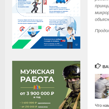
принци
микрор
объяс
Продол
ВА
Что нам