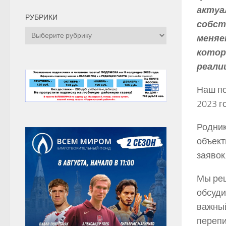
актуа
РУБРИКИ
собст
Рубрики
меняе
котор
реали
Наш по
2023 г
Родник
объект
заявок
Мы реш
обсуди
важный
перепи