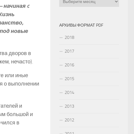
 начиная c
Жизнь
ранство,
АРХИВЫ ФОРМАТ PDF
 под новые
2018
2017
тва дворов в
ем, нечасто).
2016
те или иные
2015
ия о выполнении
2014
тателей и
2013
ым большой и
2012
ючился в
2011