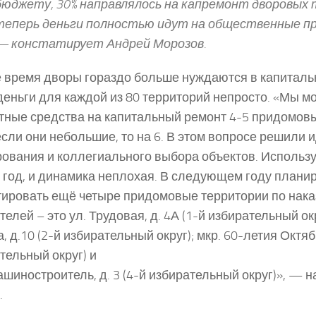
бюджету, 30% направлялось на капремонт дворовых
теперь деньги полностью идут на общественные п
— констатирует Андрей Морозов.
е время дворы гораздо больше нуждаются в капиталь
деньги для каждой из 80 территорий непросто. «Мы 
ные средства на капитальный ремонт 4-5 придомовы
 если они небольшие, то на 6. В этом вопросе решили и
ования и коллегиального выбора объектов. Использу
 год, и динамика неплохая. В следующем году плани
ировать ещё четыре придомовые территории по нак
телей – это ул. Трудовая, д. 4А (1-й избирательный окр
 д.10 (2-й избирательный округ); мкр. 60-летия Октября
тельный округ) и
ашиностроитель, д. 3 (4-й избирательный округ)», — 
.