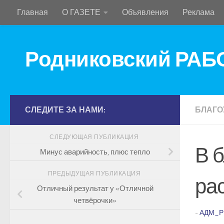
Главная
О ГАЗЕТЕ
Объявления
Реклама
Перейти к содержимому
Родниковский РА
СЛЕДИТЕ ЗА НАМИ:
БЛАГО
СЛЕДУЮЩАЯ ПУБЛИКАЦИЯ
В 
Минус аварийность, плюс тепло
ПРЕДЫДУЩАЯ ПУБЛИКАЦИЯ
ра
Отличный результат у «Отличной
четвёрочки»
-
АДМ_Р