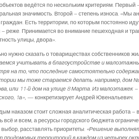
объектов ведётся по нескольким критериям. Первый –
ральная значимость. Второй – степень износа. «Мы 
 граждан. Есть территории, по которым постоянно иду
 – реже. Принимается во внимание пешеходная и тр
тность улицы, двора».
но нужно сказать о товариществах собственников жи
аемся учитывать в благоустройстве и малоэтажные
ря на то, что последние самостоятельно содержат
ории мы тоже стараемся делать: например, дом №
ва, или 11-й дом на улице 8 Марта. Из малоэтажек –
кого, 1а»
, — конкретизирует Андрей Ювенальевич.
дым наказом стоит сложная аналитическая работа – 
ь всё и всем, а ресурсы городского бюджета огранич
 выбор, расставлять приоритеты:
«Решение выполня
 придомовых территорий в каждом из четырех окру