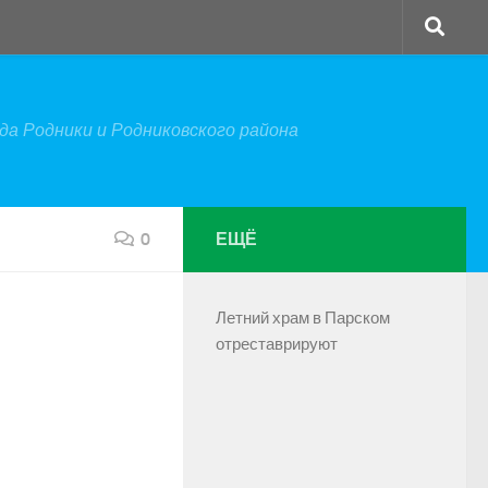
а Родники и Родниковского района
0
ЕЩЁ
Летний храм в Парском
отреставрируют