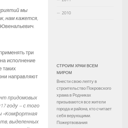
оприятий мы
2010
к, нам кажется,
 Ювенальевич.
 применять три
 на исполнение
СТРОИМ ХРАМ ВСЕМ
е таких
МИРОМ
и они направляют
Внести свою лепту в
строительство Покровского
храма в Родниках
онт придомовых
призываются все жители
7 году – с того
города и района, кто считает
мы «Комфортная
себя верующими.
ств, выделенных
Пожертвования